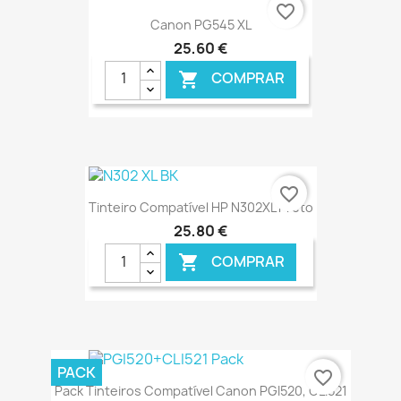
€ ONLINE
favorite_border
Canon PG545 XL
25,60 €
COMPRAR

€ ONLINE
favorite_border
Tinteiro Compatível HP N302XL Preto
25,80 €
COMPRAR

€ ONLINE
PACK
favorite_border
Pack Tinteiros Compatível Canon PGI520, CLI521