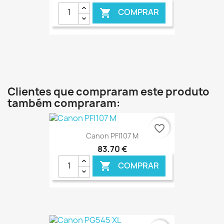
COMPRAR

€ ONLINE
Clientes que compraram este produto
também compraram:
favorite_border
Canon PFI107 M
83,70 €
COMPRAR
