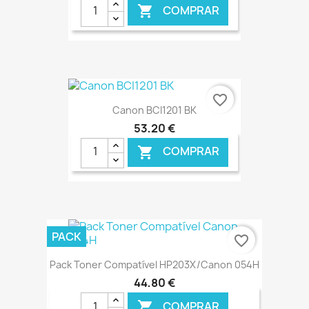
COMPRAR

€ ONLINE
favorite_border
Canon BCI1201 BK
53,20 €
COMPRAR

€ ONLINE
PACK
favorite_border
Pack Toner Compatível HP203X/Canon 054H
44,80 €
COMPRAR
