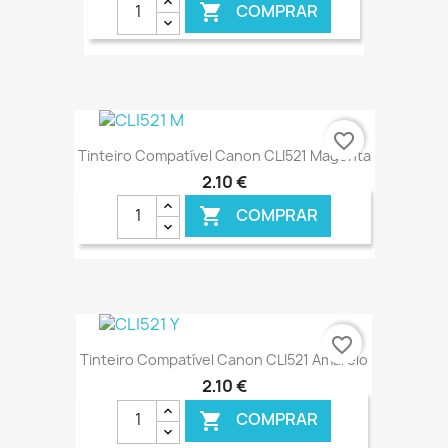
COMPRAR

€ ONLINE
favorite_border
Tinteiro Compatível Canon CLI521 Magenta
2,10 €
COMPRAR

€ ONLINE
favorite_border
Tinteiro Compatível Canon CLI521 Amarelo
2,10 €
COMPRAR
