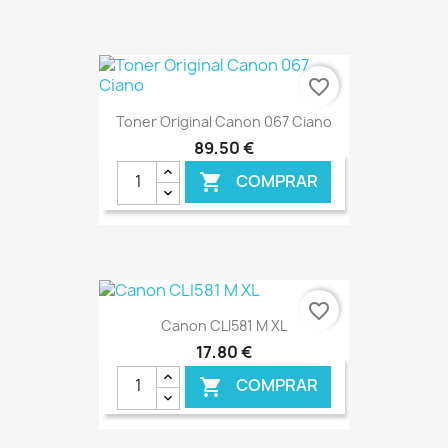
€ ONLINE
favorite_border
Toner Original Canon 067 Ciano
89,50 €
COMPRAR

€ ONLINE
favorite_border
Canon CLI581 M XL
17,80 €
COMPRAR
