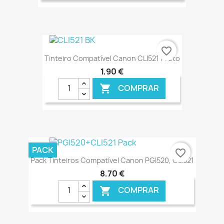
€ ONLINE
favorite_border
Tinteiro Compatível Canon CLI521 Preto
1,90 €
COMPRAR

€ ONLINE
PACK
favorite_border
Pack Tinteiros Compatível Canon PGI520, CLI521
8,70 €
COMPRAR
