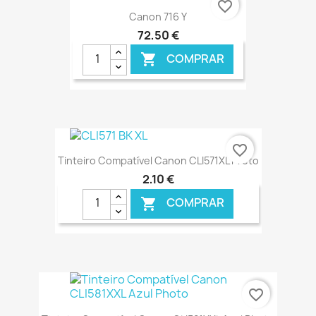
favorite_border
Canon 716 Y
72,50 €
COMPRAR

€ ONLINE
favorite_border
Tinteiro Compatível Canon CLI571XL Preto
2,10 €
COMPRAR

€ ONLINE
favorite_border