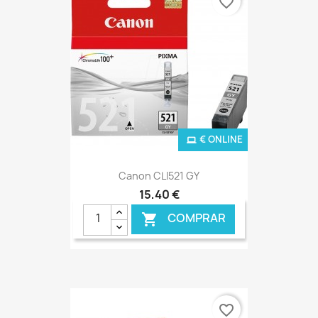
favorite_border
€ ONLINE
Canon CLI521 GY
15,40 €
COMPRAR

favorite_border