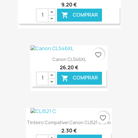
9,20 €
COMPRAR

€ ONLINE
favorite_border
Canon CL546XL
26,20 €
COMPRAR

€ ONLINE
favorite_border
Tinteiro Compatível Canon CLI521 Ciano
2,30 €