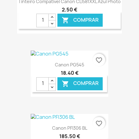
Tinteiro Compatível Canon CLI581XXL Azul Photo
2,50 €
COMPRAR

€ ONLINE
favorite_border
Canon PG545
18,40 €
COMPRAR

€ ONLINE
favorite_border
Canon PFI306 BL
185,50 €