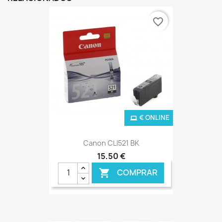
favorite_border
€ ONLINE
Canon CLI521 BK
15,50 €
COMPRAR
