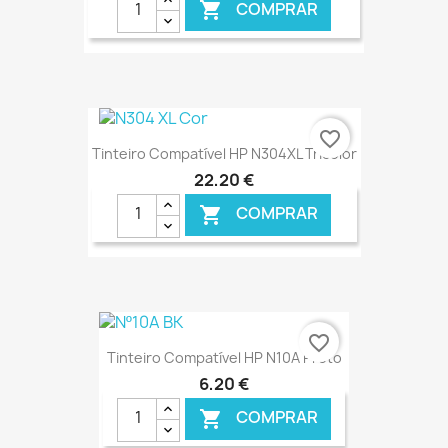
COMPRAR

€ ONLINE
favorite_border
Tinteiro Compatível HP N304XL Tricolor
22,20 €
COMPRAR

€ ONLINE
favorite_border
Tinteiro Compatível HP N10A Preto
6,20 €
COMPRAR
