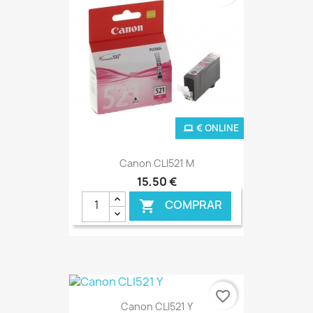
€ ONLINE
Canon CLI521 M
15,50 €
COMPRAR

favorite_border
Canon CLI521 Y