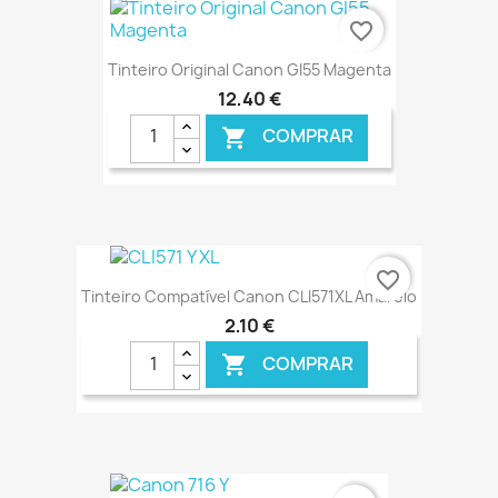
€ ONLINE
favorite_border
Tinteiro Original Canon GI55 Magenta
12,40 €
COMPRAR

€ ONLINE
favorite_border
Tinteiro Compatível Canon CLI571XL Amarelo
2,10 €
COMPRAR

€ ONLINE