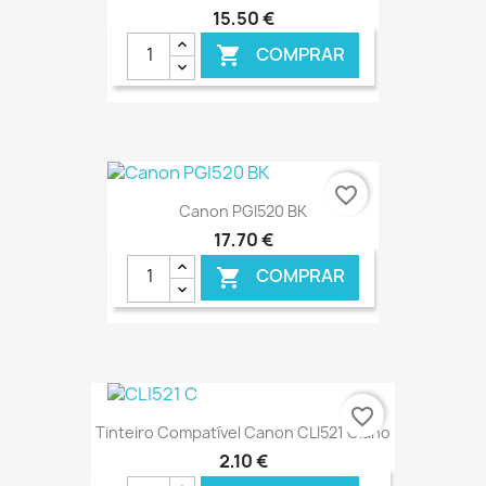
15,50 €
COMPRAR

€ ONLINE
favorite_border
Canon PGI520 BK
17,70 €
COMPRAR

€ ONLINE
favorite_border
Tinteiro Compatível Canon CLI521 Ciano
2,10 €