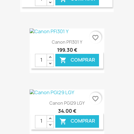
€ ONLINE
favorite_border
Canon PFI301 Y
199,30 €
COMPRAR

€ ONLINE
favorite_border
Canon PGI29 LGY
34,00 €
COMPRAR
