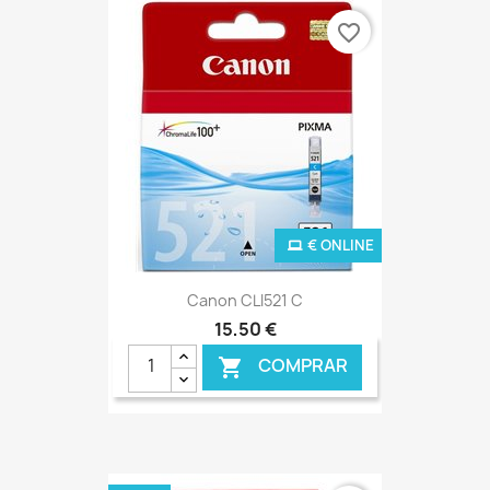
favorite_border
€ ONLINE
Canon CLI521 C
15,50 €
COMPRAR
