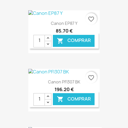
€ ONLINE
favorite_border
Canon EP87 Y
85,70 €
COMPRAR

€ ONLINE
favorite_border
Canon PFI307 BK
196,20 €
COMPRAR
