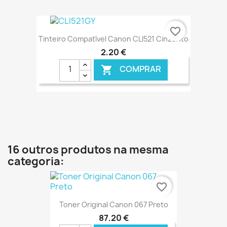
€ ONLINE
favorite_border
Tinteiro Compatível Canon CLI521 Cinzento
2,20 €
COMPRAR

€ ONLINE
16 outros produtos na mesma
categoria:
favorite_border
Toner Original Canon 067 Preto
87,20 €