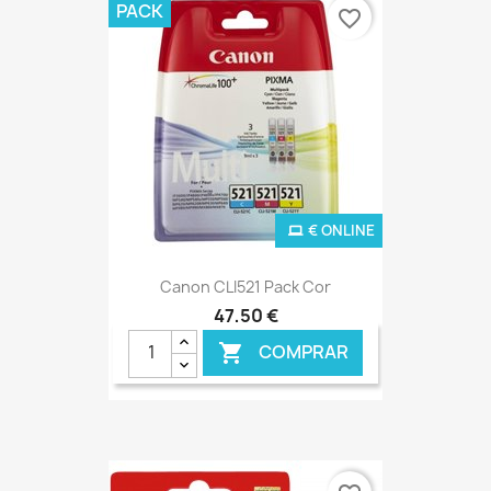
PACK
favorite_border
€ ONLINE
Canon CLI521 Pack Cor
47,50 €
COMPRAR
