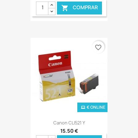
COMPRAR

favorite_border
€ ONLINE
Canon CLI521 Y
15,50 €