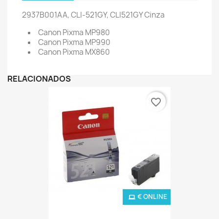
2937B001AA, CLI-521GY, CLI521GY Cinza
Canon Pixma MP980
Canon Pixma MP990
Canon Pixma MX860
RELACIONADOS
favorite_border
€ ONLINE