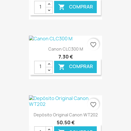
COMPRAR

€ ONLINE
favorite_border
Canon CLC300 M
7,30 €
COMPRAR

€ ONLINE
favorite_border
Depósito Original Canon WT202
50,50 €