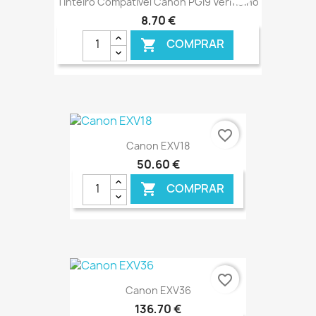
Tinteiro Compatível Canon PGI9 Vermelho
8,70 €
COMPRAR

€ ONLINE
favorite_border
Canon EXV18
50,60 €
COMPRAR

€ ONLINE
favorite_border
Canon EXV36
136,70 €