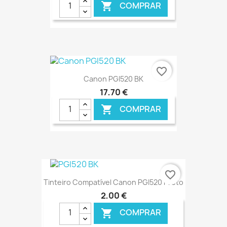
COMPRAR

favorite_border
Canon PGI520 BK
17,70 €
COMPRAR

€ ONLINE
favorite_border
Tinteiro Compatível Canon PGI520 Preto
2,00 €
COMPRAR
