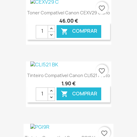
favorite_border
Toner Compatível Canon CEXV29 Ciano
46,00 €
COMPRAR

€ ONLINE
favorite_border
Tinteiro Compatível Canon CLI521 Preto
1,90 €
COMPRAR

€ ONLINE
favorite_border