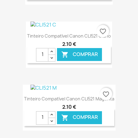
€ ONLINE
favorite_border
Tinteiro Compatível Canon CLI521 Ciano
2,10 €
COMPRAR

€ ONLINE
favorite_border
Tinteiro Compatível Canon CLI521 Magenta
2,10 €
COMPRAR
