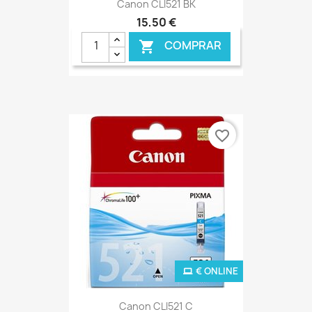
Canon CLI521 BK
15,50 €
COMPRAR

favorite_border
€ ONLINE
Canon CLI521 C