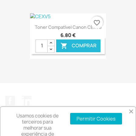
€ ONLINE
favorite_border
Toner Compatível Canon CEXV5
6,80 €
COMPRAR

€ ONLINE
Facebook
LinkedIn
Usamos cookies de
Permitir Cookies
terceiros para
melhorar sua
experiência de
A EMPRESA
