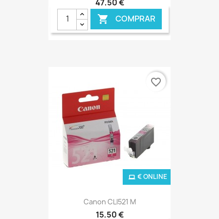
47,50 €
COMPRAR

favorite_border
€ ONLINE
Canon CLI521 M
15,50 €