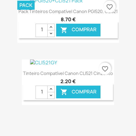
€ ONLINE
PACK
favorite_border
Pack Tinteiros Compatível Canon PGI520, CLI521
8,70 €
COMPRAR

€ ONLINE
favorite_border
Tinteiro Compatível Canon CLI521 Cinzento
2,20 €
COMPRAR

€ ONLINE