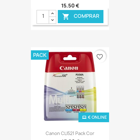
15,50 €
COMPRAR

PACK
favorite_border
€ ONLINE
Canon CLI521 Pack Cor