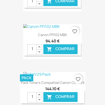
COMPRAR

€ ONLINE
favorite_border
Canon PFI102 MBK
94,40 €
COMPRAR

€ ONLINE
PACK
favorite_border
Pack Toners Compatível Canon CEXV29
144,10 €
COMPRAR
