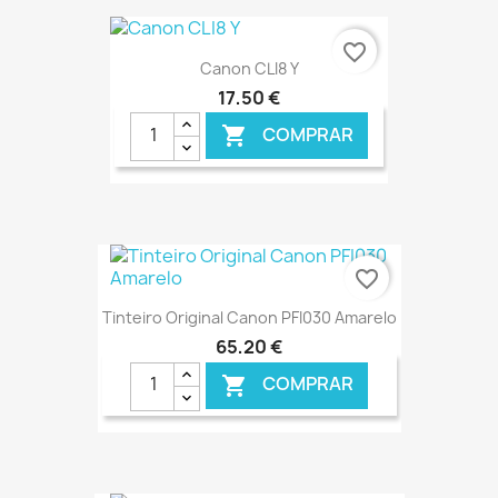
€ ONLINE
favorite_border
Canon CLI8 Y
17,50 €
COMPRAR

€ ONLINE
favorite_border
Tinteiro Original Canon PFI030 Amarelo
65,20 €
COMPRAR

€ ONLINE