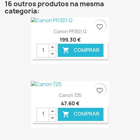
16 outros produtos na mesma
categoria:
favorite_border
Canon PFI301 G
199,30 €
COMPRAR

€ ONLINE
favorite_border
Canon 725
47,60 €
COMPRAR
