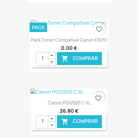
€ ONLINE
PACK
favorite_border
Pack Toner Compatível Canon EXV51
0,00 €
COMPRAR

€ ONLINE
favorite_border
Canon PGI2500 C XL
26,80 €
COMPRAR
