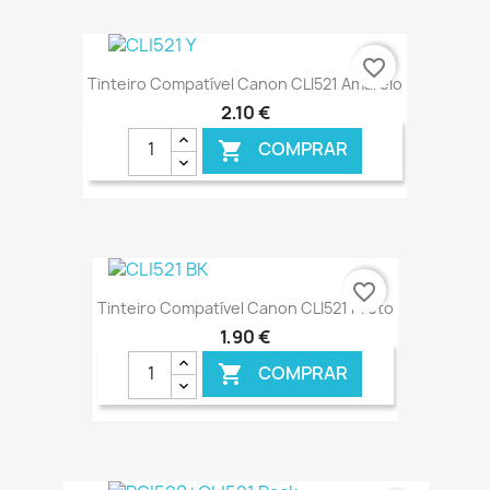
€ ONLINE
favorite_border
Tinteiro Compatível Canon CLI521 Amarelo
2,10 €
COMPRAR

€ ONLINE
favorite_border
Tinteiro Compatível Canon CLI521 Preto
1,90 €
COMPRAR
