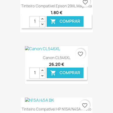
favorite_border
Tinteiro Compatível Epson 29XL Magenta
1,80 €
COMPRAR

€ ONLINE
favorite_border
Canon CL546XL
26,20 €
COMPRAR

€ ONLINE
favorite_border
Tinteiro Compatível HP N15A/N45A Preto