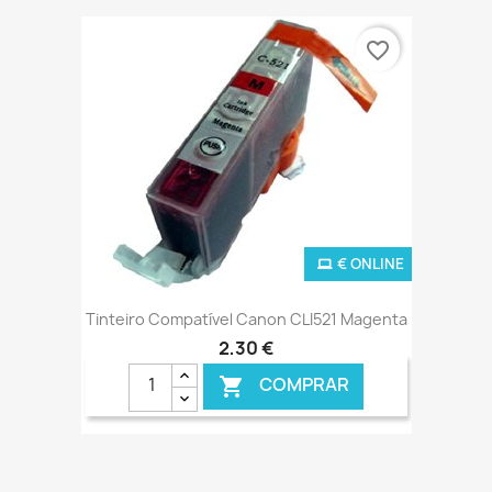
€ ONLINE
favorite_border
€ ONLINE
Tinteiro Compatível Canon CLI521 Magenta
2,30 €
COMPRAR
