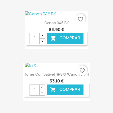
€ ONLINE
favorite_border
Canon 046 BK
83,90 €
COMPRAR

€ ONLINE
favorite_border
Toner Compatível HP87X/Canon 041H
33,10 €
COMPRAR
