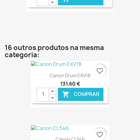
€ ONLINE
16 outros produtos na mesma
categoria:
favorite_border
Canon Drum EXV18
131,60 €
COMPRAR

€ ONLINE
favorite_border
Canon CL546