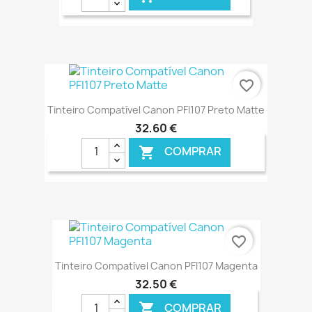
€ ONLINE
favorite_border
Tinteiro Compatível Canon PFI107 Preto Matte
32,60 €
COMPRAR

€ ONLINE
favorite_border
Tinteiro Compatível Canon PFI107 Magenta
32,50 €
COMPRAR
