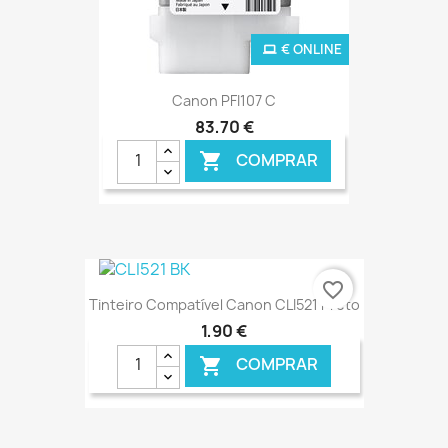
€ ONLINE
Canon PFI107 C
83,70 €
COMPRAR

favorite_border
Tinteiro Compatível Canon CLI521 Preto
1,90 €
COMPRAR
