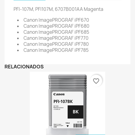
PFI-107M, PFI107M, 6707B001AA
Magenta
Canon ImagePROGRAF iPF670
Canon ImagePROGRAF iPF680
Canon ImagePROGRAF iPF685
Canon ImagePROGRAF iPF770
Canon ImagePROGRAF iPF780
Canon ImagePROGRAF iPF785
RELACIONADOS
favorite_border