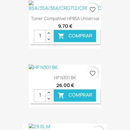
favorite_border
Toner Compatível HP85A Universal
9,70 €
COMPRAR

€ ONLINE
favorite_border
HP N301 BK
26,00 €
COMPRAR

€ ONLINE