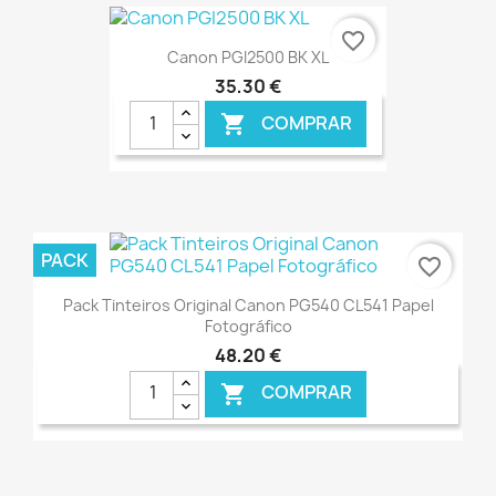
€ ONLINE
favorite_border
Canon PGI2500 BK XL
35,30 €
COMPRAR

€ ONLINE
PACK
favorite_border
Pack Tinteiros Original Canon PG540 CL541 Papel
Fotográfico
48,20 €
COMPRAR

€ ONLINE