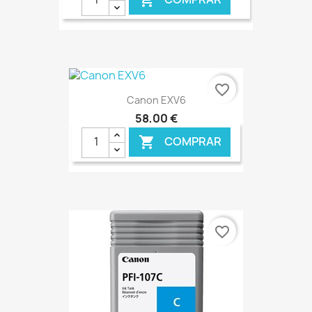

€ ONLINE
favorite_border
Canon EXV6
58,00 €
COMPRAR

€ ONLINE
favorite_border