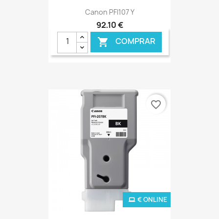
Canon PFI107 Y
92,10 €
COMPRAR

favorite_border
€ ONLINE