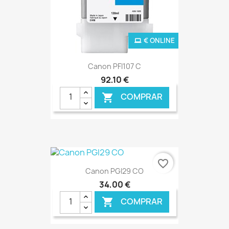
€ ONLINE
Canon PFI107 C
92,10 €
COMPRAR

favorite_border
Canon PGI29 CO
34,00 €
COMPRAR
