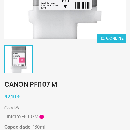
€ ONLINE
CANON PFI107 M
92,10 €
Com IVA
Tinteiro PFI107M
Capacidade:
130ml