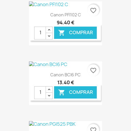
favorite_border
Canon PFI102 C
94,40 €
COMPRAR

€ ONLINE
favorite_border
Canon BCI6 PC
13,40 €
COMPRAR

€ ONLINE
favorite_border