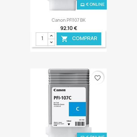
€ ONLINE
Canon PFI107 BK
92,10 €
COMPRAR

favorite_border