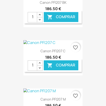
Canon PFI207 BK
186,50 €
COMPRAR

favorite_border
Canon PFI207 C
186,50 €
COMPRAR

€ ONLINE
favorite_border
Canon PFI207 M
186,50 €