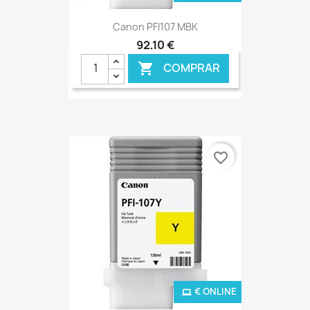
Canon PFI107 MBK
92,10 €
COMPRAR

favorite_border
€ ONLINE