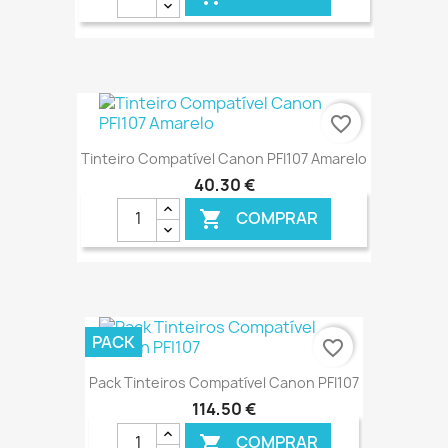
€ ONLINE
favorite_border
Tinteiro Compatível Canon PFI107 Amarelo
40,30 €
COMPRAR

€ ONLINE
PACK
favorite_border
Pack Tinteiros Compatível Canon PFI107
114,50 €
COMPRAR
