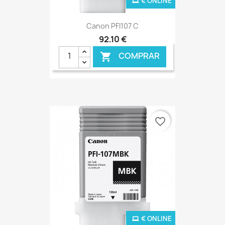
€ ONLINE
Canon PFI107 C
92,10 €
COMPRAR

favorite_border
€ ONLINE