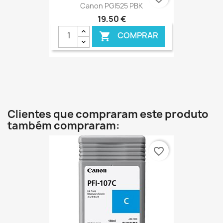
Canon PGI525 PBK
19,50 €
COMPRAR

€ ONLINE
Clientes que compraram este produto
também compraram:
favorite_border