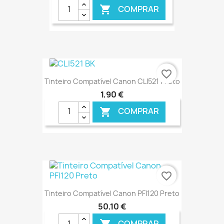
COMPRAR

€ ONLINE
favorite_border
Tinteiro Compatível Canon CLI521 Preto
1,90 €
COMPRAR

€ ONLINE
favorite_border
Tinteiro Compatível Canon PFI120 Preto
50,10 €
COMPRAR