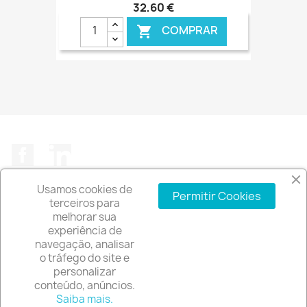
32,60 €
COMPRAR

€ ONLINE
Facebook
LinkedIn
Usamos cookies de
Permitir Cookies
terceiros para
melhorar sua
experiência de
A EMPRESA

navegação, analisar
o tráfego do site e
INFORMAÇÃO DA LOJA
keyboard_arrow_down
personalizar
conteúdo, anúncios.
© 2026 - Software de comércio eletrónico por
Saiba mais.