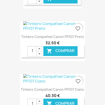
€ ONLINE
favorite_border
Tinteiro Compatível Canon PFI107 Preto
32,50 €
COMPRAR

€ ONLINE
favorite_border
Tinteiro Compatível Canon PFI107 Ciano
40,30 €
COMPRAR
