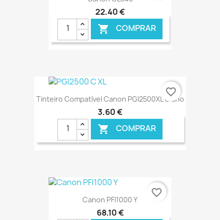
22,40 €
COMPRAR

€ ONLINE
favorite_border
Tinteiro Compatível Canon PGI2500XL Ciano
3,60 €
COMPRAR

€ ONLINE
favorite_border
Canon PFI1000 Y
68,10 €