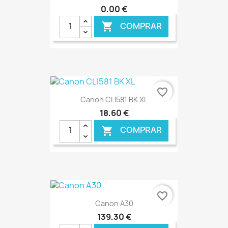
0,00 €
COMPRAR

€ ONLINE
favorite_border
Canon CLI581 BK XL
18,60 €
COMPRAR

€ ONLINE
favorite_border
Canon A30
139,30 €