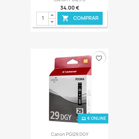
34,00 €
COMPRAR

favorite_border
€ ONLINE
Canon PGI29 DGY