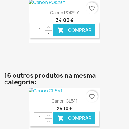
€ ONLINE
favorite_border
Canon PGI29 Y
34,00 €
COMPRAR

€ ONLINE
16 outros produtos na mesma
categoria:
favorite_border
Canon CL541
25,10 €
COMPRAR
