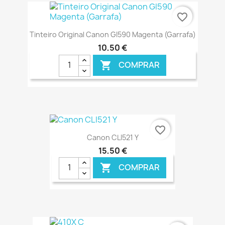
€ ONLINE
favorite_border
Tinteiro Original Canon GI590 Magenta (Garrafa)
10,50 €
COMPRAR

€ ONLINE
favorite_border
Canon CLI521 Y
15,50 €
COMPRAR
