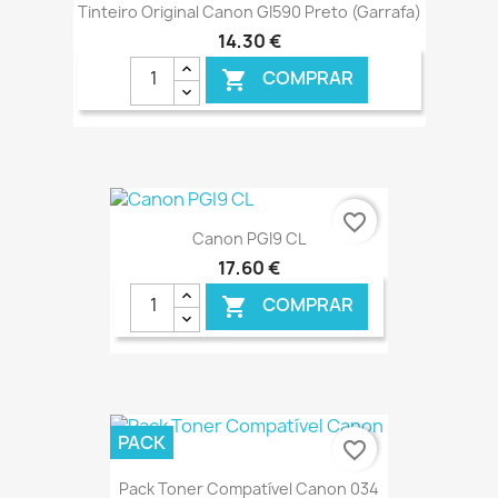
Tinteiro Original Canon GI590 Preto (Garrafa)
14,30 €
COMPRAR

€ ONLINE
favorite_border
Canon PGI9 CL
17,60 €
COMPRAR

€ ONLINE
PACK
favorite_border
Pack Toner Compatível Canon 034