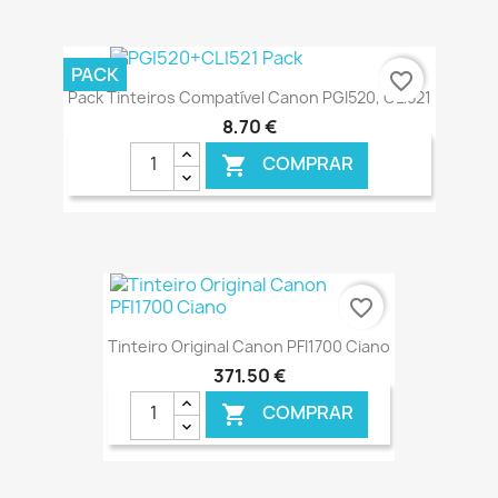
€ ONLINE
PACK
favorite_border
Pack Tinteiros Compatível Canon PGI520, CLI521
8,70 €
COMPRAR

€ ONLINE
favorite_border
Tinteiro Original Canon PFI1700 Ciano
371,50 €
COMPRAR
