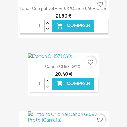
€ ONLINE
favorite_border
Toner Compatível HP410X/Canon 046H Ciano
21,80 €
COMPRAR

€ ONLINE
favorite_border
Canon CLI571 GY XL
20,40 €
COMPRAR

€ ONLINE
favorite_border