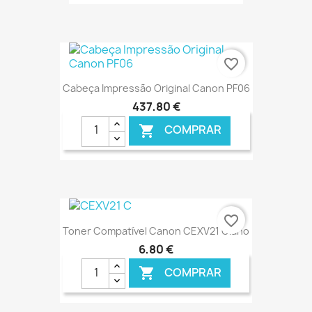
€ ONLINE
favorite_border
Cabeça Impressão Original Canon PF06
437,80 €
COMPRAR

€ ONLINE
favorite_border
Toner Compatível Canon CEXV21 Ciano
6,80 €
COMPRAR
