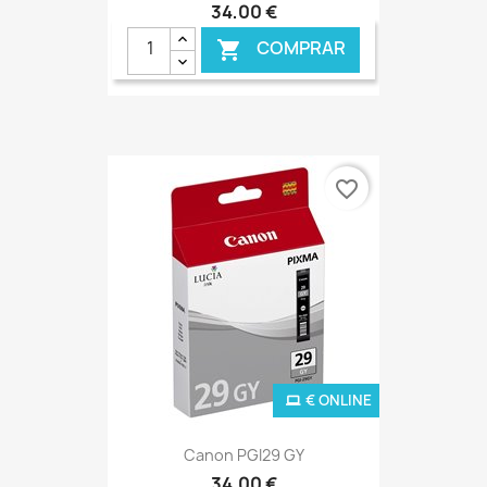
34,00 €
COMPRAR

favorite_border
€ ONLINE
Canon PGI29 GY
34,00 €