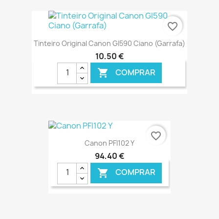
€ ONLINE
favorite_border
Tinteiro Original Canon GI590 Ciano (Garrafa)
10,50 €
COMPRAR

€ ONLINE
favorite_border
Canon PFI102 Y
94,40 €
COMPRAR
