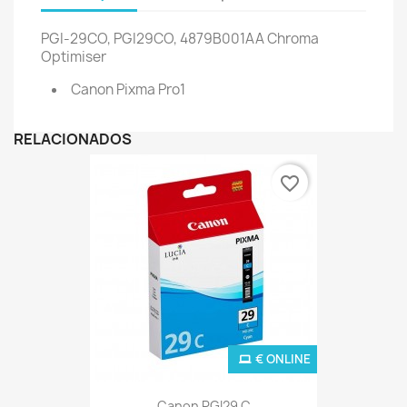
PGI-29CO, PGI29CO, 4879B001AA
Chroma
Optimiser
Canon Pixma Pro1
RELACIONADOS
favorite_border
€ ONLINE
Canon PGI29 C