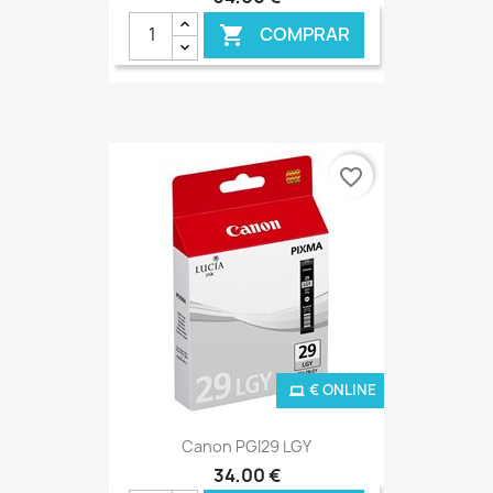
COMPRAR

favorite_border
€ ONLINE
Canon PGI29 LGY
34,00 €