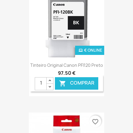
€ ONLINE
Tinteiro Original Canon PFI120 Preto
97,50 €
COMPRAR

favorite_border