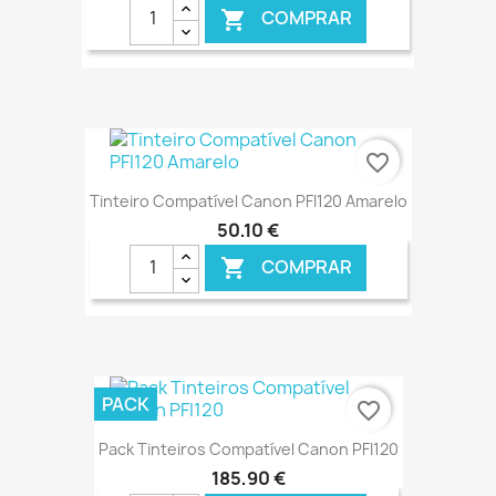
COMPRAR

€ ONLINE
favorite_border
Tinteiro Compatível Canon PFI120 Amarelo
50,10 €
COMPRAR

€ ONLINE
PACK
favorite_border
Pack Tinteiros Compatível Canon PFI120
185,90 €