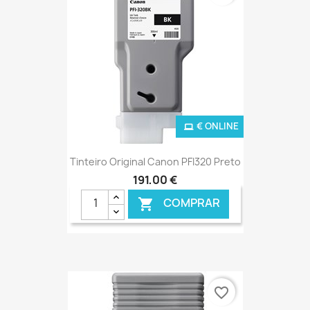
€ ONLINE
Tinteiro Original Canon PFI320 Preto
191,00 €
COMPRAR

favorite_border