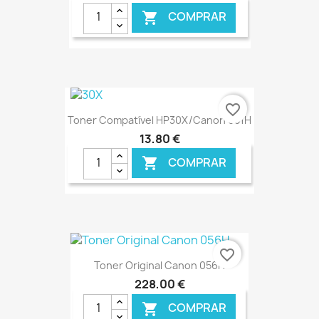
COMPRAR

€ ONLINE
favorite_border
Toner Compatível HP30X/Canon 051H
13,80 €
COMPRAR

€ ONLINE
favorite_border
Toner Original Canon 056H
228,00 €
COMPRAR
