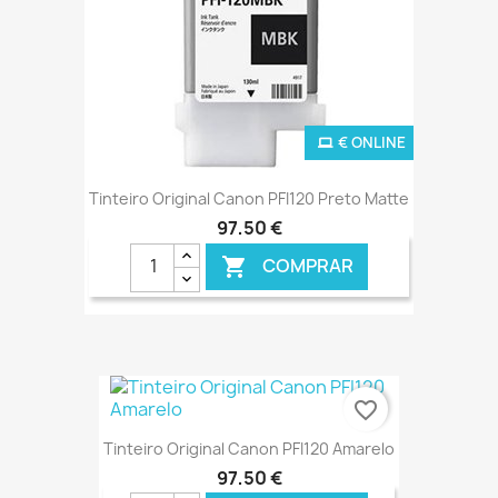
€ ONLINE
Tinteiro Original Canon PFI120 Preto Matte
97,50 €
COMPRAR

favorite_border
Tinteiro Original Canon PFI120 Amarelo
97,50 €