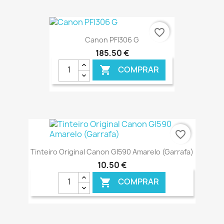
favorite_border
Canon PFI306 G
185,50 €
COMPRAR

€ ONLINE
favorite_border
Tinteiro Original Canon GI590 Amarelo (Garrafa)
10,50 €
COMPRAR
