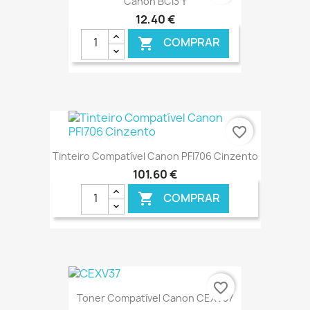
Canon BCI3 Y
12,40 €
COMPRAR

€ ONLINE
favorite_border
Tinteiro Compatível Canon PFI706 Cinzento
101,60 €
COMPRAR

€ ONLINE
favorite_border
Toner Compatível Canon CEXV37