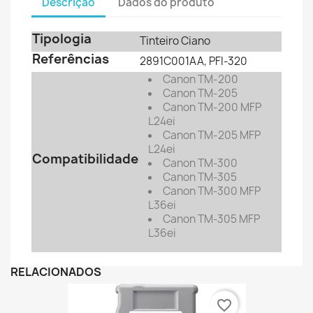
Descrição
Dados do produto
Tipologia
Tinteiro Ciano
Referências
2891C001AA
, PFI-320
Canon TM-200
Canon TM-205
Canon TM-200 MFP
L24ei
Canon TM-205 MFP
L24ei
Compatibilidade
Canon TM-300
Canon TM-305
Canon TM-300 MFP
L36ei
Canon TM-305 MFP
L36ei
RELACIONADOS
favorite_border