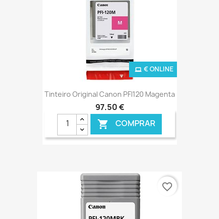
€ ONLINE
Tinteiro Original Canon PFI120 Magenta
97,50 €
COMPRAR

favorite_border