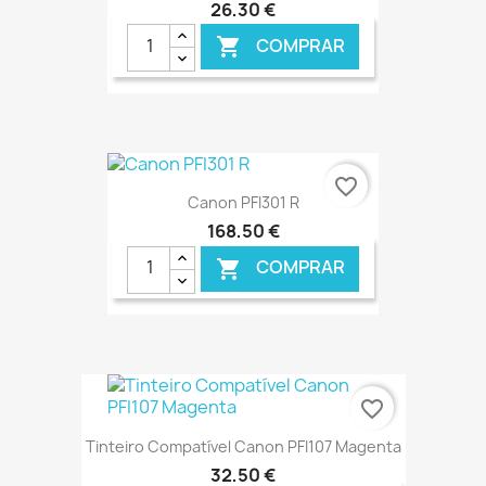
26,30 €
COMPRAR

€ ONLINE
favorite_border
Canon PFI301 R
168,50 €
COMPRAR

€ ONLINE
favorite_border
Tinteiro Compatível Canon PFI107 Magenta
32,50 €