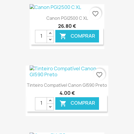
€ ONLINE
favorite_border
Canon PGI2500 C XL
26,80 €
COMPRAR

€ ONLINE
favorite_border
Tinteiro Compatível Canon GI590 Preto
4,00 €
COMPRAR

€ ONLINE