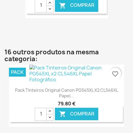
COMPRAR

€ ONLINE
16 outros produtos na mesma
categoria:
PACK
favorite_border
Pack Tinteiros Original Canon PG545XL X2 CL546XL
Papel...
79,80 €
COMPRAR

€ ONLINE