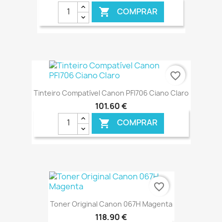
COMPRAR

€ ONLINE
favorite_border
Tinteiro Compatível Canon PFI706 Ciano Claro
101,60 €
COMPRAR

€ ONLINE
favorite_border
Toner Original Canon 067H Magenta
118,90 €