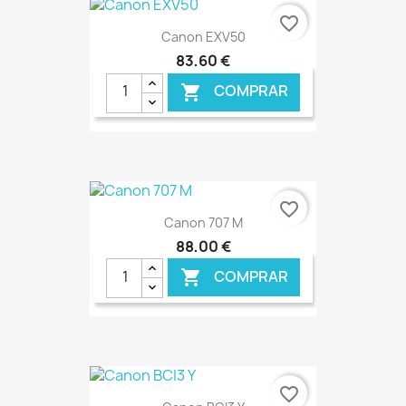
favorite_border
Canon EXV50
83,60 €
COMPRAR

€ ONLINE
favorite_border
Canon 707 M
88,00 €
COMPRAR

€ ONLINE
favorite_border