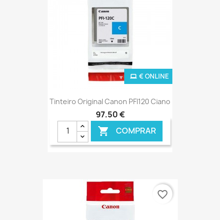
€ ONLINE
Tinteiro Original Canon PFI120 Ciano
97,50 €
COMPRAR

favorite_border