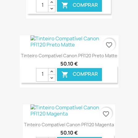
COMPRAR

€ ONLINE
favorite_border
Tinteiro Compatível Canon PFI120 Preto Matte
50,10 €
COMPRAR

€ ONLINE
favorite_border
Tinteiro Compatível Canon PFI120 Magenta
50,10 €