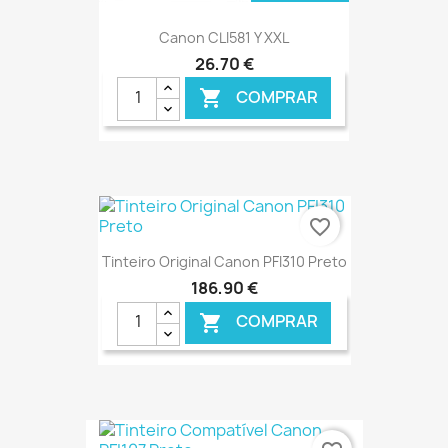
Canon CLI581 Y XXL
26,70 €
COMPRAR

favorite_border
Tinteiro Original Canon PFI310 Preto
186,90 €
COMPRAR

€ ONLINE