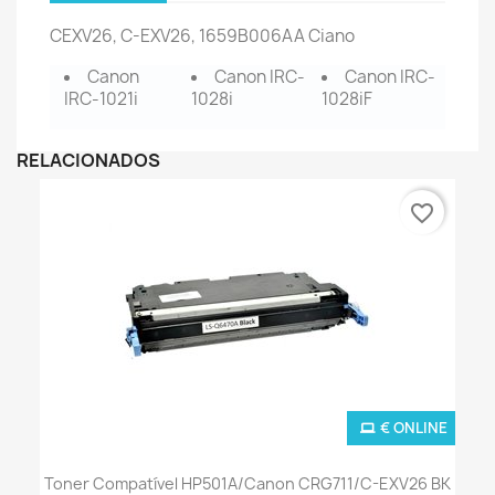
CEXV26, C-EXV26,
1659B006AA Ciano
Canon
Canon IRC-
Canon IRC-
IRC-1021i
1028i
1028iF
RELACIONADOS
favorite_border
€ ONLINE
Toner Compatível HP501A/Canon CRG711/C-EXV26 BK