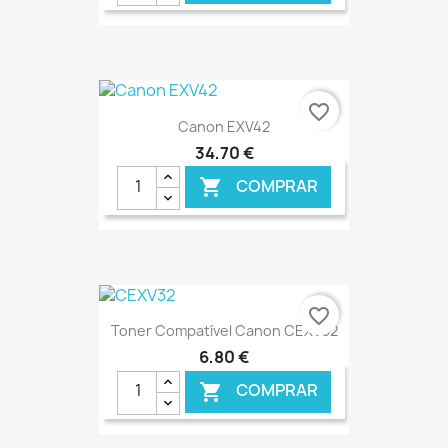
€ ONLINE
favorite_border
Canon EXV42
34,70 €
COMPRAR

€ ONLINE
favorite_border
Toner Compatível Canon CEXV32
6,80 €
COMPRAR
