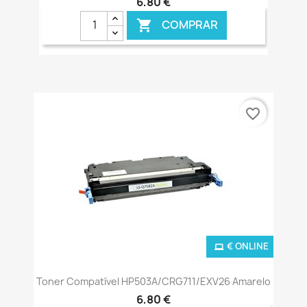
6,80 €
COMPRAR

favorite_border
€ ONLINE
Toner Compatível HP503A/CRG711/EXV26 Amarelo
6,80 €