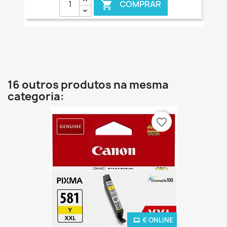
COMPRAR

16 outros produtos na mesma
categoria:
favorite_border
€ ONLINE