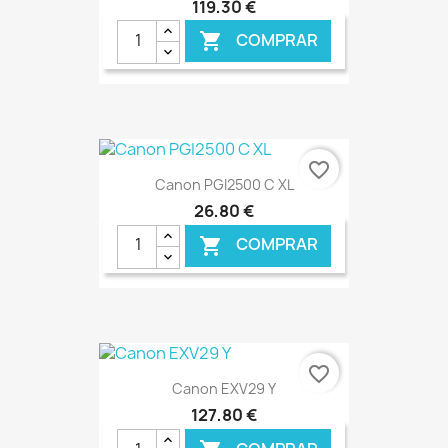
119,30 €
COMPRAR

€ ONLINE
favorite_border
Canon PGI2500 C XL
26,80 €
COMPRAR

€ ONLINE
favorite_border
Canon EXV29 Y
127,80 €