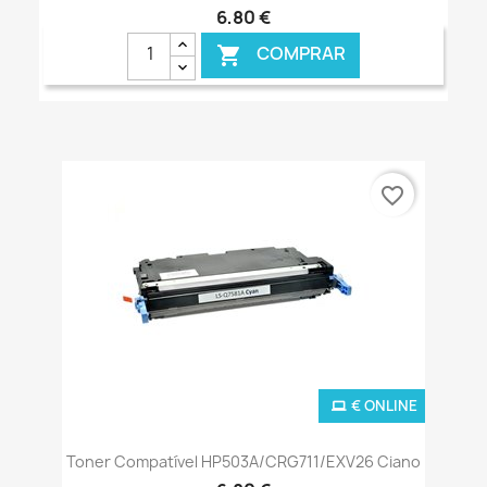
6,80 €
COMPRAR

favorite_border
€ ONLINE
Toner Compatível HP503A/CRG711/EXV26 Ciano