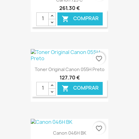
261,30 €
COMPRAR

€ ONLINE
favorite_border
Toner Original Canon 055H Preto
127,70 €
COMPRAR

€ ONLINE
favorite_border
Canon 046H BK