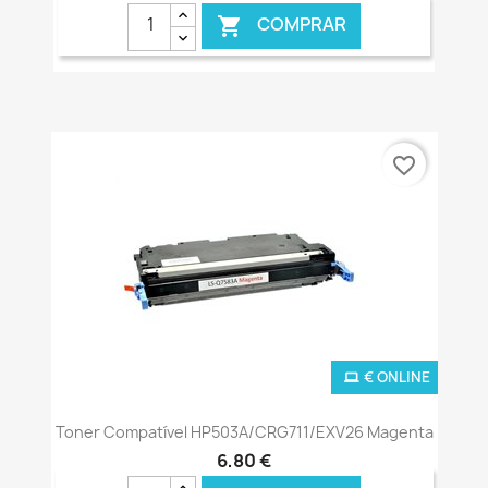
COMPRAR

favorite_border
€ ONLINE
Toner Compatível HP503A/CRG711/EXV26 Magenta
6,80 €