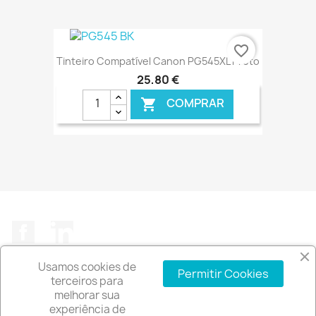
€ ONLINE
favorite_border
Tinteiro Compatível Canon PG545XL Preto
25,80 €
COMPRAR

€ ONLINE
Facebook
LinkedIn
Usamos cookies de
Permitir Cookies
terceiros para
melhorar sua
experiência de
A EMPRESA
