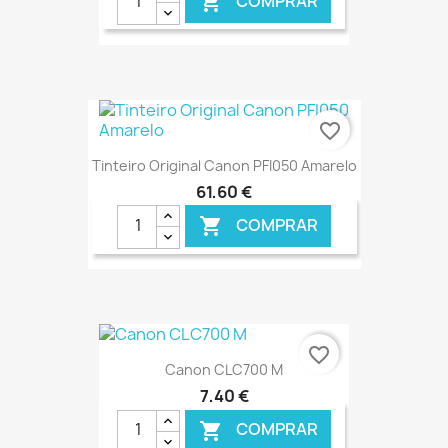
COMPRAR

€ ONLINE
favorite_border
Tinteiro Original Canon PFI050 Amarelo
61,60 €
COMPRAR

€ ONLINE
favorite_border
Canon CLC700 M
7,40 €
COMPRAR
