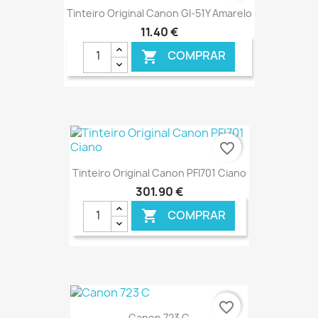
Tinteiro Original Canon GI-51Y Amarelo
11,40 €
COMPRAR

€ ONLINE
favorite_border
Tinteiro Original Canon PFI701 Ciano
301,90 €
COMPRAR

€ ONLINE
favorite_border
Canon 723 C