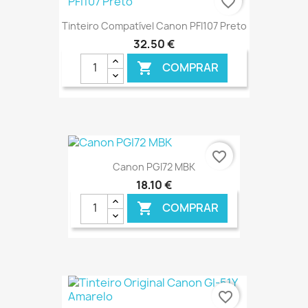
favorite_border
Tinteiro Compatível Canon PFI107 Preto
32,50 €
COMPRAR

€ ONLINE
favorite_border
Canon PGI72 MBK
18,10 €
COMPRAR

€ ONLINE
favorite_border