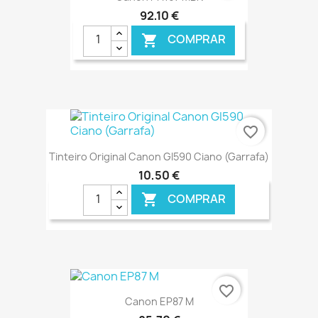
92,10 €
COMPRAR

€ ONLINE
favorite_border
Tinteiro Original Canon GI590 Ciano (Garrafa)
10,50 €
COMPRAR

€ ONLINE
favorite_border
Canon EP87 M