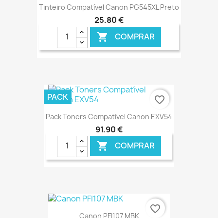
Tinteiro Compatível Canon PG545XL Preto
25,80 €
COMPRAR

€ ONLINE
PACK
favorite_border
Pack Toners Compatível Canon EXV54
91,90 €
COMPRAR

€ ONLINE
favorite_border
Canon PFI107 MBK