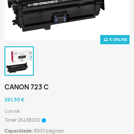
€ ONLINE
CANON 723 C
261,30 €
Com IVA
Toner 2643B002
Capacidade:
8500 páginas