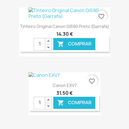
€ ONLINE
favorite_border
Tinteiro Original Canon GI590 Preto (Garrafa)
14,30 €
COMPRAR

€ ONLINE
favorite_border
Canon EXV7
31,50 €
COMPRAR
