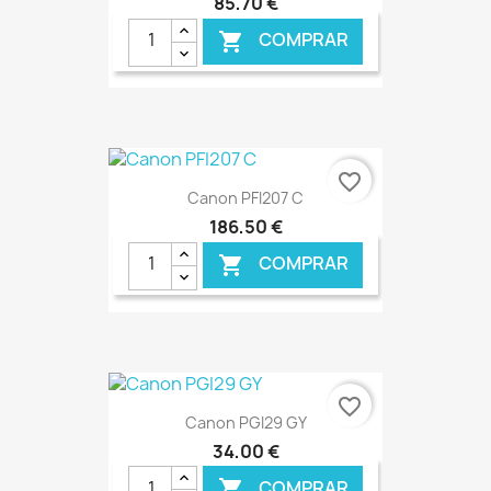
85,70 €
COMPRAR

€ ONLINE
favorite_border
Canon PFI207 C
186,50 €
COMPRAR

€ ONLINE
favorite_border
Canon PGI29 GY
34,00 €
COMPRAR
