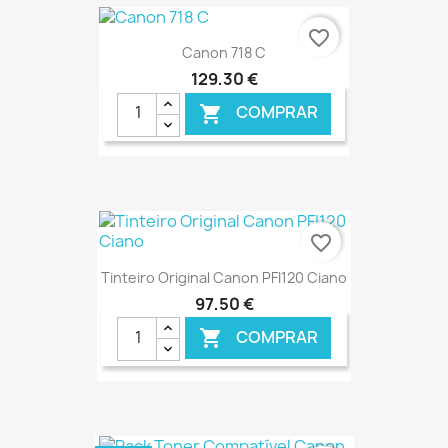
€ ONLINE
favorite_border
Canon 718 C
129,30 €
COMPRAR

€ ONLINE
favorite_border
Tinteiro Original Canon PFI120 Ciano
97,50 €
COMPRAR

€ ONLINE