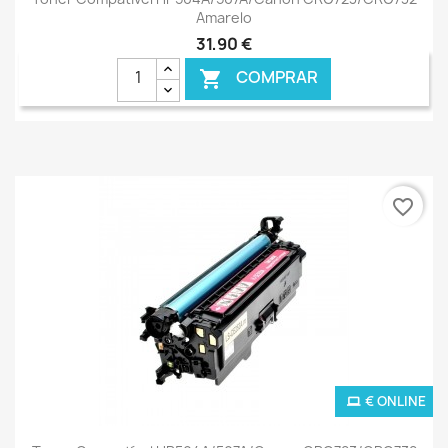
Amarelo
31,90 €
COMPRAR

favorite_border
€ ONLINE