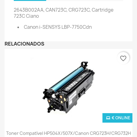
2643B002AA, CAN723C, CRG723C, Cartridge
723C Ciano
Canon i-SENSYS LBP-7750Cdn
RELACIONADOS
favorite_border
€ ONLINE
Toner Compatível HP504X/507X/Canon CRG723H/CRG732H