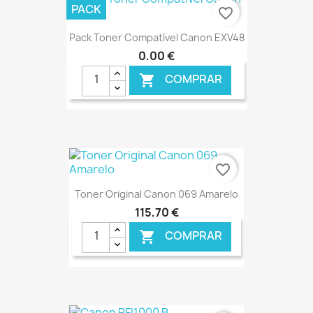
PACK
favorite_border
Pack Toner Compatível Canon EXV48
0,00 €
COMPRAR

€ ONLINE
favorite_border
Toner Original Canon 069 Amarelo
115,70 €
COMPRAR

€ ONLINE