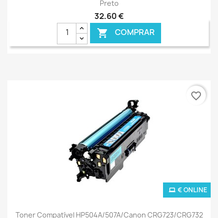
Preto
32,60 €
COMPRAR

favorite_border
€ ONLINE
Toner Compatível HP504A/507A/Canon CRG723/CRG732