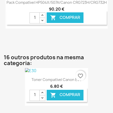
Pack Compatível HP504X/507A/Canon CRG723H/CRG732H
90,20 €
COMPRAR

16 outros produtos na mesma
categoria:
favorite_border
Toner Compatível Canon E30
6,80 €
COMPRAR
