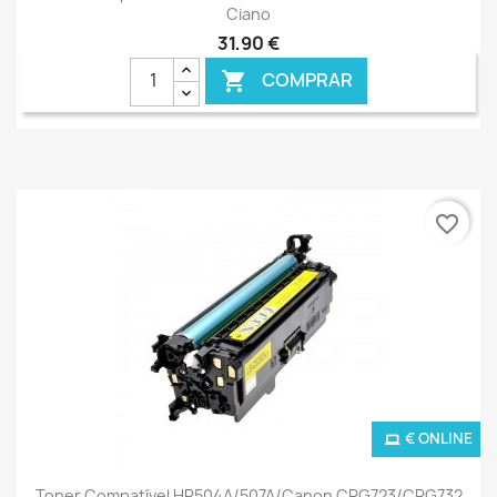
Ciano
31,90 €
COMPRAR

favorite_border
€ ONLINE
Toner Compatível HP504A/507A/Canon CRG723/CRG732