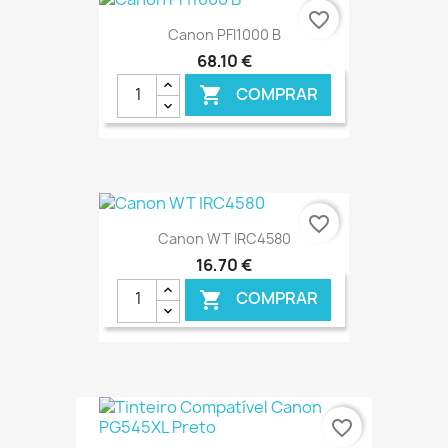
favorite_border
Canon PFI1000 B
68,10 €
COMPRAR

€ ONLINE
favorite_border
Canon WT IRC4580
16,70 €
COMPRAR

€ ONLINE
favorite_border