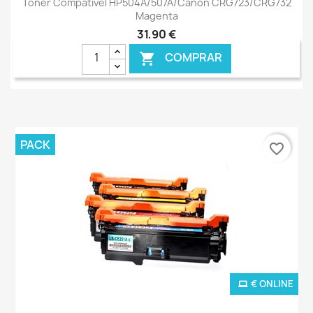
Toner Compatível HP504A/507A/Canon CRG723/CRG732
Magenta
31,90 €
COMPRAR

PACK
favorite_border
€ ONLINE