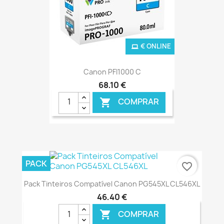
€ ONLINE
Canon PFI1000 C
68,10 €
COMPRAR

PACK
favorite_border
Pack Tinteiros Compatível Canon PG545XL CL546XL
46,40 €
COMPRAR
