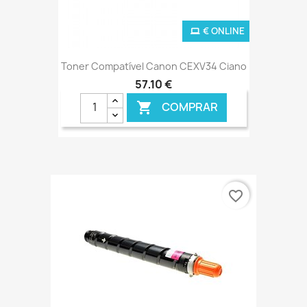
€ ONLINE
Toner Compatível Canon CEXV34 Ciano
57,10 €
COMPRAR

favorite_border