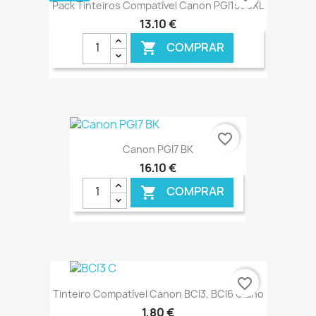
Pack Tinteiros Compatível Canon PGI1500XL
13,10 €
COMPRAR

€ ONLINE
favorite_border
Canon PGI7 BK
16,10 €
COMPRAR

€ ONLINE
favorite_border
Tinteiro Compatível Canon BCI3, BCI6 Ciano
1,80 €