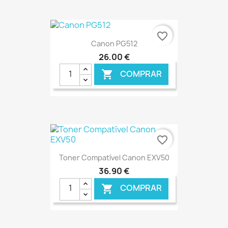
€ ONLINE
favorite_border
Canon PG512
26,00 €
COMPRAR

€ ONLINE
favorite_border
Toner Compatível Canon EXV50
36,90 €
COMPRAR
