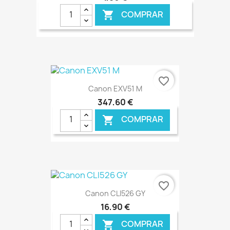
COMPRAR

€ ONLINE
favorite_border
Canon EXV51 M
347,60 €
COMPRAR

€ ONLINE
favorite_border
Canon CLI526 GY
16,90 €
COMPRAR
