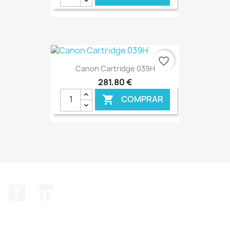
€ ONLINE
favorite_border
Canon Cartridge 039H
281,80 €
COMPRAR

€ ONLINE
Facebook
LinkedIn