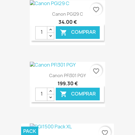
€ ONLINE
favorite_border
Canon PGI29 C
34,00 €
COMPRAR

€ ONLINE
favorite_border
Canon PFI301 PGY
199,30 €
COMPRAR

€ ONLINE
PACK
favorite_border