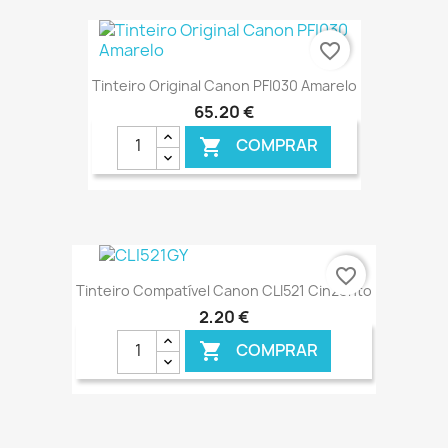
€ ONLINE
favorite_border
Tinteiro Original Canon PFI030 Amarelo
65,20 €
COMPRAR

€ ONLINE
favorite_border
Tinteiro Compatível Canon CLI521 Cinzento
2,20 €
COMPRAR
