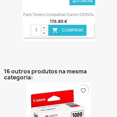
€ ONLINE
Pack Toners Compatível Canon CEXV34
176,80 €
COMPRAR

16 outros produtos na mesma
categoria:
favorite_border