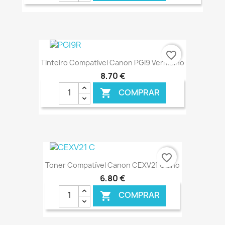
€ ONLINE
favorite_border
Tinteiro Compatível Canon PGI9 Vermelho
8,70 €
COMPRAR

€ ONLINE
favorite_border
Toner Compatível Canon CEXV21 Ciano
6,80 €
COMPRAR
