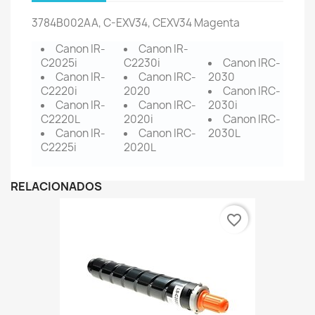
3784B002
AA, C-EXV34, CEXV34 Magenta
Canon IR-
Canon IR-
C2025i
C2230i
Canon IRC-
Canon IR-
Canon IRC-
2030
C2220i
2020
Canon IRC-
Canon IR-
Canon IRC-
2030i
C2220L
2020i
Canon IRC-
Canon IR-
Canon IRC-
2030L
C2225i
2020L
RELACIONADOS
favorite_border