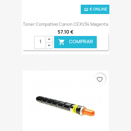
€ ONLINE
Toner Compatível Canon CEXV34 Magenta
57,10 €
COMPRAR

favorite_border