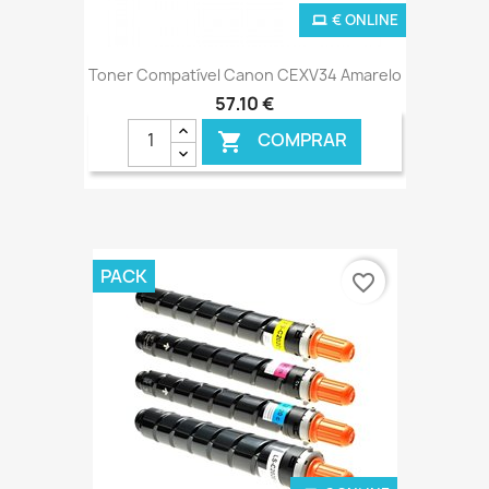
€ ONLINE
Toner Compatível Canon CEXV34 Amarelo
57,10 €
COMPRAR

PACK
favorite_border