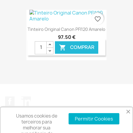
€ ONLINE
favorite_border
Tinteiro Original Canon PFI120 Amarelo
97,50 €
COMPRAR

€ ONLINE
Facebook
LinkedIn
Usamos cookies de
Permitir Cookies
terceiros para
melhorar sua