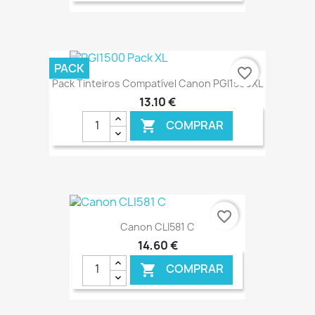
€ ONLINE
PACK
favorite_border
Pack Tinteiros Compatível Canon PGI1500XL
13,10 €
COMPRAR

€ ONLINE
favorite_border
Canon CLI581 C
14,60 €
COMPRAR
