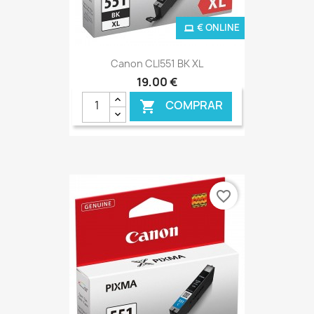
€ ONLINE
Canon CLI551 BK XL
19,00 €
COMPRAR

favorite_border