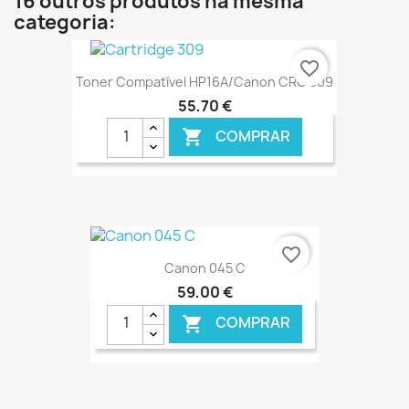
16 outros produtos na mesma
categoria:
favorite_border
Toner Compatível HP16A/Canon CRG 309
55,70 €
COMPRAR

€ ONLINE
favorite_border
Canon 045 C
59,00 €
COMPRAR
