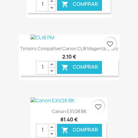
COMPRAR

€ ONLINE
favorite_border
Tinteiro Compatível Canon CLI8 Magenta Claro
2,10 €
COMPRAR

€ ONLINE
favorite_border
Canon EXV28 BK
81,40 €
COMPRAR
