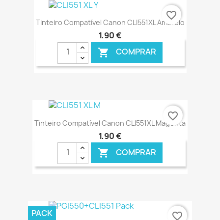
€ ONLINE
favorite_border
Tinteiro Compatível Canon CLI551XL Amarelo
1,90 €
COMPRAR

€ ONLINE
favorite_border
Tinteiro Compatível Canon CLI551XL Magenta
1,90 €
COMPRAR

€ ONLINE
PACK
favorite_border