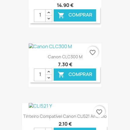
14,90 €
COMPRAR

€ ONLINE
favorite_border
Canon CLC300 M
7,30 €
COMPRAR

€ ONLINE
favorite_border
Tinteiro Compatível Canon CLI521 Amarelo
2,10 €