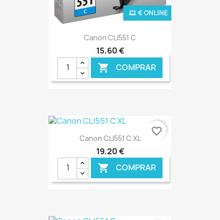
€ ONLINE
Canon CLI551 C
15,60 €
COMPRAR

favorite_border
Canon CLI551 C XL
19,20 €
COMPRAR
