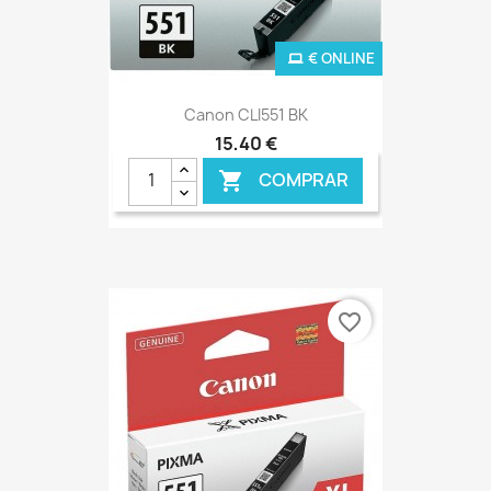
€ ONLINE
Canon CLI551 BK
15,40 €
COMPRAR

favorite_border