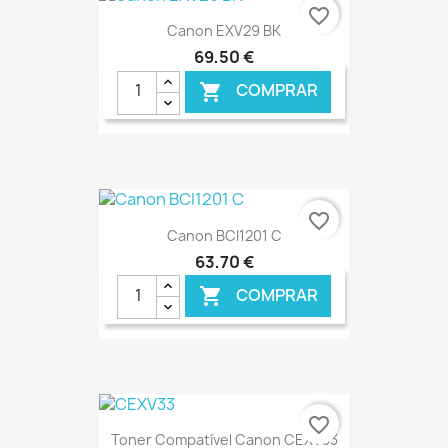
favorite_border
Canon EXV29 BK
69,50 €
COMPRAR

€ ONLINE
favorite_border
Canon BCI1201 C
63,70 €
COMPRAR

€ ONLINE
favorite_border
Toner Compatível Canon CEXV33