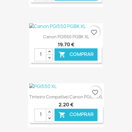
€ ONLINE
favorite_border
Canon PGI550 PGBK XL
19,70 €
COMPRAR

€ ONLINE
favorite_border
Tinteiro Compatível Canon PGI550XL
2,20 €
COMPRAR
