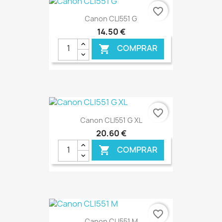
€ ONLINE
favorite_border
Canon CLI551 G
14,50 €
COMPRAR

€ ONLINE
favorite_border
Canon CLI551 G XL
20,60 €
COMPRAR

€ ONLINE
favorite_border
Canon CLI551 M