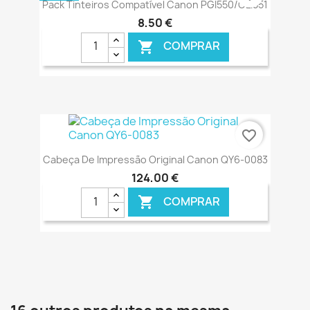
Pack Tinteiros Compatível Canon PGI550/CLI551
8,50 €
COMPRAR

€ ONLINE
favorite_border
Cabeça De Impressão Original Canon QY6-0083
124,00 €
COMPRAR

€ ONLINE