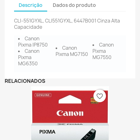
Descrição
Dados do produto
CLI-551GYXL, CLI551GYXL, 6447B001 Cinza Alta
Capacidade
Canon
Pixma IP8750
Canon
Canon
Canon
Pixma
Pixma MG7150
Pixma
MG7550
MG6350
RELACIONADOS
favorite_border