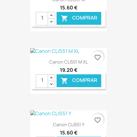
15,60 €
COMPRAR

€ ONLINE
favorite_border
Canon CLI551 M XL
19,20 €
COMPRAR

€ ONLINE
favorite_border
Canon CLI551 Y
15,60 €