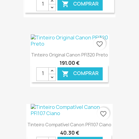
COMPRAR

€ ONLINE
favorite_border
Tinteiro Original Canon PFI320 Preto
191,00 €
COMPRAR

€ ONLINE
favorite_border
Tinteiro Compatível Canon PFI107 Ciano
40,30 €