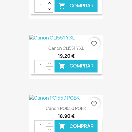
COMPRAR

€ ONLINE
favorite_border
Canon CLI551 Y XL
19,20 €
COMPRAR

€ ONLINE
favorite_border
Canon PGI550 PGBK
18,90 €
COMPRAR
