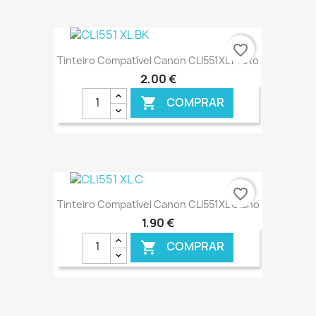
€ ONLINE
favorite_border
Tinteiro Compatível Canon CLI551XL Preto
2,00 €
COMPRAR

€ ONLINE
favorite_border
Tinteiro Compatível Canon CLI551XL Ciano
1,90 €
COMPRAR
