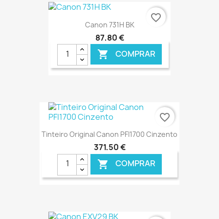
€ ONLINE
favorite_border
Canon 731H BK
87,80 €
COMPRAR

€ ONLINE
favorite_border
Tinteiro Original Canon PFI1700 Cinzento
371,50 €
COMPRAR

€ ONLINE