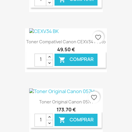
€ ONLINE
favorite_border
Toner Compatível Canon CEXV34 Preto
49,50 €
COMPRAR

€ ONLINE
favorite_border
Toner Original Canon 057H
173,70 €
COMPRAR
