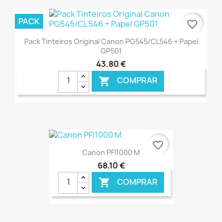
€ ONLINE
PACK
favorite_border
Pack Tinteiros Original Canon PG545/CL546 + Papel
GP501
43,80 €
COMPRAR

€ ONLINE
favorite_border
Canon PFI1000 M
68,10 €
COMPRAR
