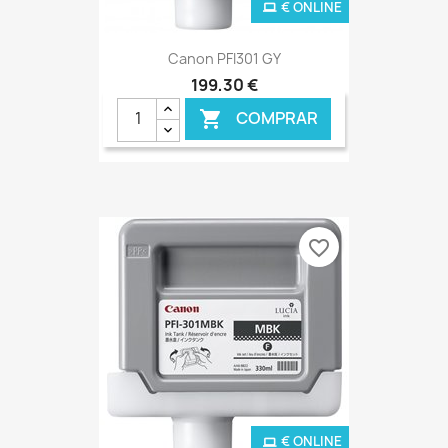
€ ONLINE
Canon PFI301 GY
199,30 €
COMPRAR

favorite_border
€ ONLINE