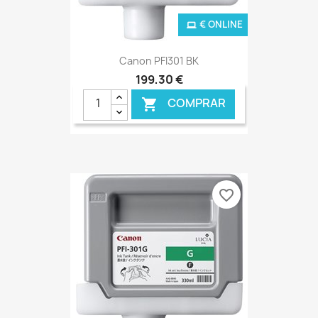
€ ONLINE
Canon PFI301 BK
199,30 €
COMPRAR

favorite_border