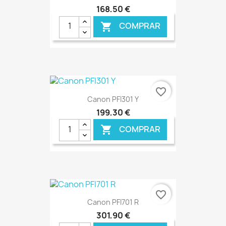
168,50 €
COMPRAR

€ ONLINE
favorite_border
Canon PFI301 Y
199,30 €
COMPRAR

€ ONLINE
favorite_border
Canon PFI701 R
301,90 €