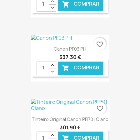
COMPRAR

€ ONLINE
favorite_border
Canon PF03 PH
537,30 €
COMPRAR

€ ONLINE
favorite_border
Tinteiro Original Canon PFI701 Ciano
301,90 €
COMPRAR
