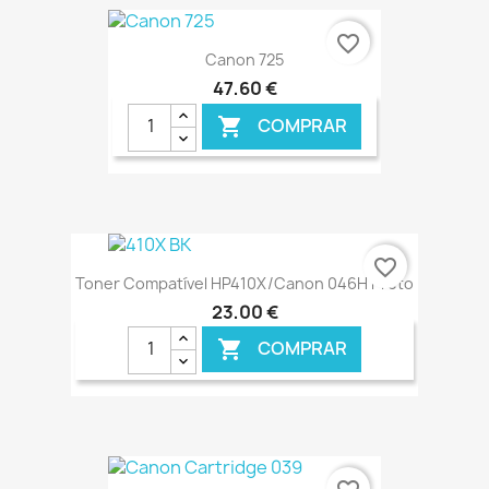
favorite_border
Canon 725
47,60 €
COMPRAR

€ ONLINE
favorite_border
Toner Compatível HP410X/Canon 046H Preto
23,00 €
COMPRAR

€ ONLINE