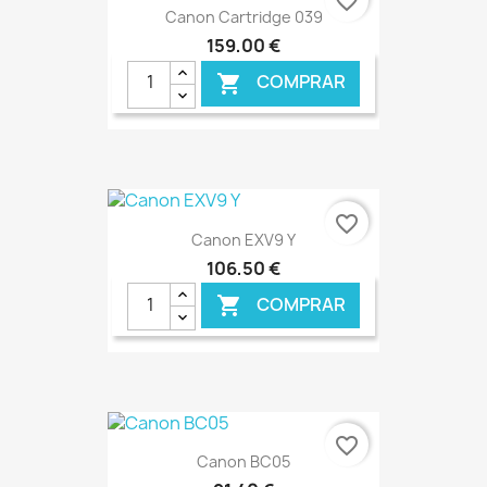
favorite_border
Canon Cartridge 039
159,00 €
COMPRAR

€ ONLINE
favorite_border
Canon EXV9 Y
106,50 €
COMPRAR

€ ONLINE
favorite_border
Canon BC05