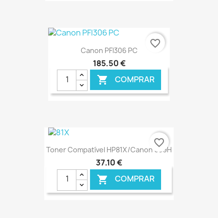
€ ONLINE
favorite_border
Canon PFI306 PC
185,50 €
COMPRAR

€ ONLINE
favorite_border
Toner Compatível HP81X/Canon 039H
37,10 €
COMPRAR
