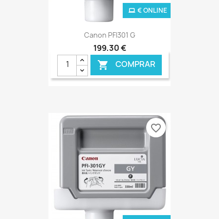
€ ONLINE
Canon PFI301 G
199,30 €
COMPRAR

favorite_border