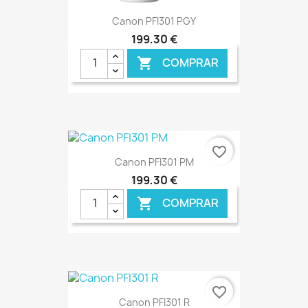
Canon PFI301 PGY
199,30 €
COMPRAR

favorite_border
Canon PFI301 PM
199,30 €
COMPRAR

€ ONLINE
favorite_border
Canon PFI301 R