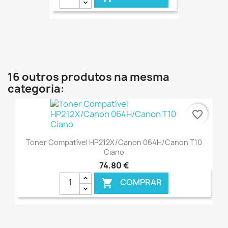
€ ONLINE
16 outros produtos na mesma
categoria:
favorite_border
Toner Compatível HP212X/Canon 064H/Canon T10
Ciano
74,80 €
COMPRAR

€ ONLINE