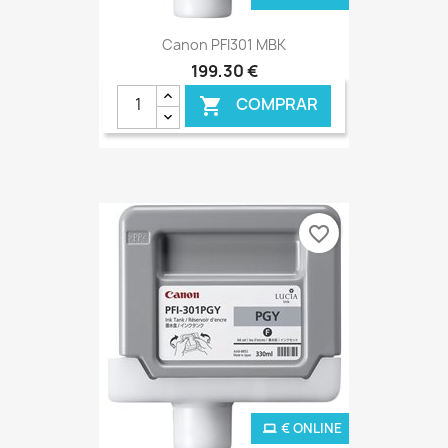
Canon PFI301 MBK
199,30 €
COMPRAR

favorite_border
€ ONLINE