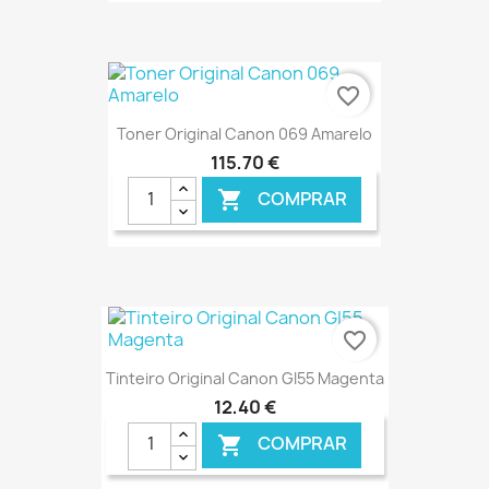
€ ONLINE
favorite_border
Toner Original Canon 069 Amarelo
115,70 €
COMPRAR

€ ONLINE
favorite_border
Tinteiro Original Canon GI55 Magenta
12,40 €
COMPRAR
