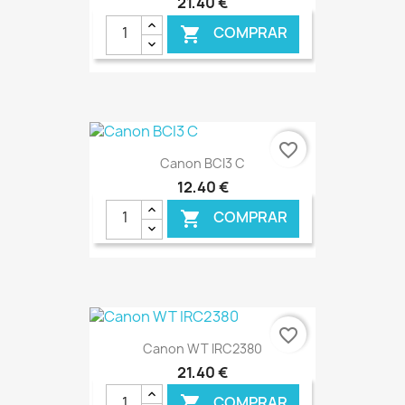
21,40 €
COMPRAR

€ ONLINE
favorite_border
Canon BCI3 C
12,40 €
COMPRAR

€ ONLINE
favorite_border
Canon WT IRC2380
21,40 €
COMPRAR
