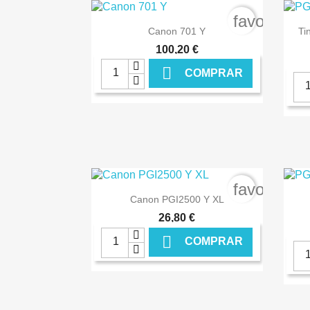
favorite_b

Ver+
Canon 701 Y
Ti
100,20 €

COMPRAR
€ ONLINE
favorite_b

Ver+
Canon PGI2500 Y XL
26,80 €

COMPRAR