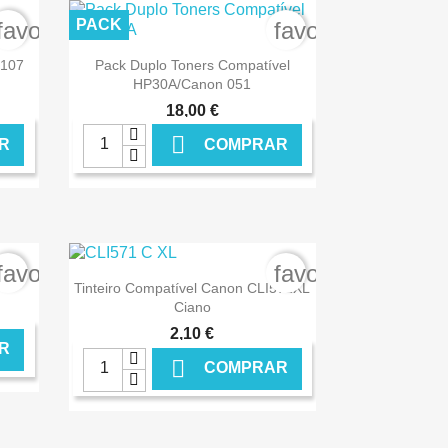
PACK
favorite_border
favorite_border

Ver+
I107
Pack Duplo Toners Compatível
HP30A/Canon 051
18,00 €

R
COMPRAR
NLINE
€ ONLINE
favorite_border
favorite_border

Ver+
Tinteiro Compatível Canon CLI571XL
Ciano
2,10 €
R

COMPRAR