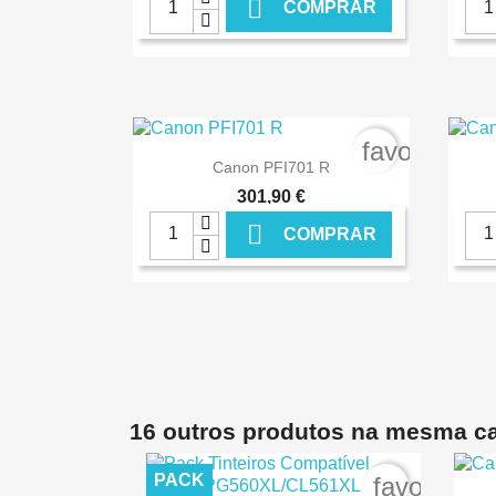

COMPRAR
€ ONLINE
favorite_bo

Ver+
Canon PFI701 R
301,90 €

COMPRAR
€ ONLINE
16 outros produtos na mesma ca
PACK
favorite_b