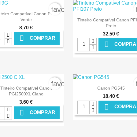
order
favorite_border

Ver+
nteiro Compatível Canon PGI9

Ver+
Verde
Tinteiro Compatível Canon PF
Preto
8,70 €
32,50 €

COMPRAR

COMPRA
€ ONLINE
€ O
order
favorite_border


Ver+
Ver+
Tinteiro Compatível Canon
Canon PG545
PGI2500XL Ciano
18,40 €
3,60 €

COMPRA

COMPRAR