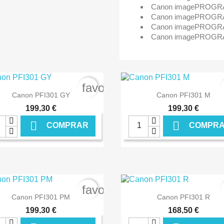
Canon imagePROGRA
Canon imagePROGRA
Canon imagePROGRA
Canon imagePROGRA
rder
favorite_border


Ver+
Ver+
Canon PFI301 GY
Canon PFI301 M
199,30 €
199,30 €


COMPRAR
COMPR
€ ONLINE
€ O
rder
favorite_border


Ver+
Ver+
Canon PFI301 PM
Canon PFI301 R
199,30 €
168,50 €