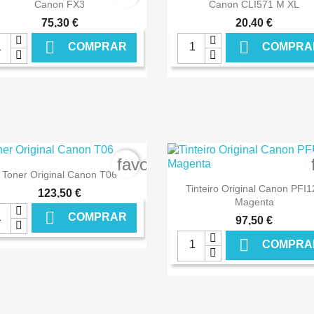


Ver+
Ver+
Canon FX3
Canon CLI571 M XL
75,30 €
20,40 €


COMPRAR
COMPRA
€ ONLINE
€ O
order
favorite_border

Ver+
Toner Original Canon T06

Ver+
Tinteiro Original Canon PFI1
123,50 €
Magenta

COMPRAR
97,50 €

COMPRA
€ ONLINE
€ O