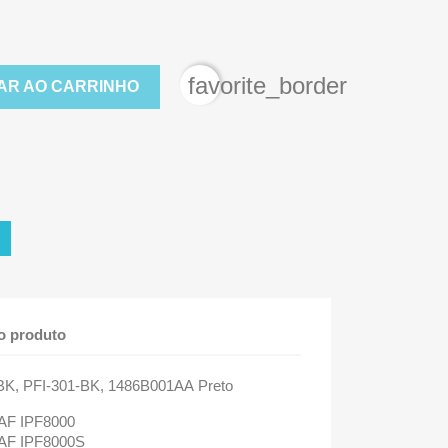
favorite_border
AR AO CARRINHO
o produto
BK, PFI-301-BK, 1486B001AA
Preto
F IPF8000
F IPF8000S