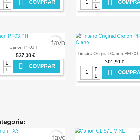


COMPRAR
COMPR
€ ONLINE
€ O
rder
favorite_border

Ver+
Canon PF03 PH

Ver+
Tinteiro Original Canon PFI701
537,30 €
301,90 €

COMPRAR

COMPR
€ ONLINE
€ O
tegoria:
order
favorite_border