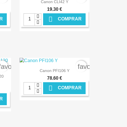

Ver+
Canon CLI42 Y
19,30 €

R
COMPRAR
NLINE
€ ONLINE
favorite_border
favorite_border

Ver+
Canon PFI106 Y
20
78,60 €

COMPRAR
R
NLINE
€ ONLINE