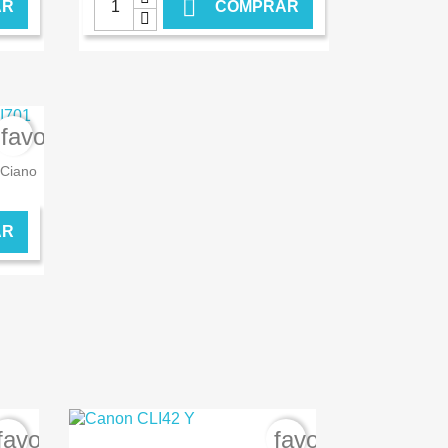

AR
COMPRAR
NLINE
€ ONLINE
favorite_border
 Ciano
AR
NLINE
favorite_border
favorite_border