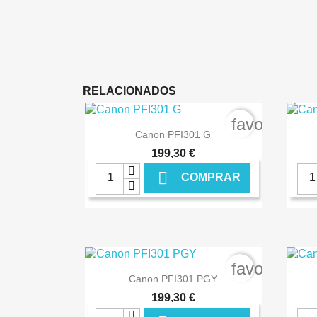
RELACIONADOS
favorite_bo

Ver+
Canon PFI301 G
199,30 €

COMPRAR
€ ONLINE
favorite_bo

Ver+
Canon PFI301 PGY
199,30 €