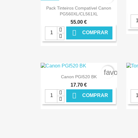

Ver+
Pack Tinteiros Compatível Canon
PG560XL/CL561XL
55,00 €

COMPRAR
€ ONLINE
favorite_b

Ver+
Canon PGI520 BK
17,70 €

COMPRAR
€ ONLINE