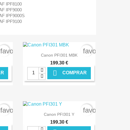
F IPF8100
F IPF9000
F IPF9000S
F IPF9100
favorite_border
favorite_border

Ver+
Canon PFI301 MBK
199,30 €

AR
COMPRAR
NLINE
€ ONLINE
favorite_border
favorite_border

Ver+
Canon PFI301 Y
199,30 €