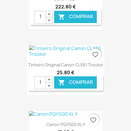
222,80 €
COMPRAR

€ ONLINE
favorite_border
Tinteiro Original Canon CL561 Tricolor
25,80 €
COMPRAR

€ ONLINE
favorite_border
Canon PGI1500 XL Y