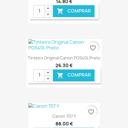
14,80 €
COMPRAR

€ ONLINE
favorite_border
Tinteiro Original Canon PG540L Preto
26,30 €
COMPRAR

€ ONLINE
favorite_border
Canon 707 Y
88,00 €