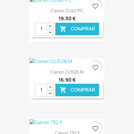
favorite_border
Canon CLI42 PC
19,30 €
COMPRAR

€ ONLINE
favorite_border
Canon CLI526 M
16,90 €
COMPRAR

€ ONLINE
favorite_border
Canon 732 Y