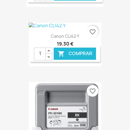
€ ONLINE
favorite_border
Canon CLI42 Y
19,30 €
COMPRAR

€ ONLINE
favorite_border