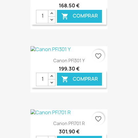
168,50 €
COMPRAR

€ ONLINE
favorite_border
Canon PFI301 Y
199,30 €
COMPRAR

€ ONLINE
favorite_border
Canon PFI701 R
301,90 €