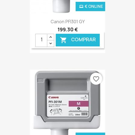
€ ONLINE
Canon PFI301 GY
199,30 €
COMPRAR

favorite_border