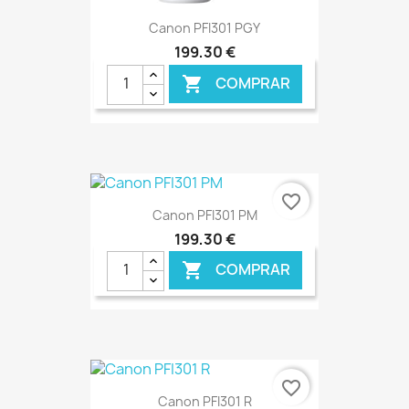
Canon PFI301 PGY
199,30 €
COMPRAR

favorite_border
Canon PFI301 PM
199,30 €
COMPRAR

€ ONLINE
favorite_border
Canon PFI301 R