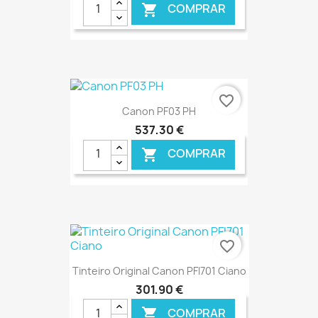
COMPRAR

€ ONLINE
favorite_border
Canon PF03 PH
537,30 €
COMPRAR

€ ONLINE
favorite_border
Tinteiro Original Canon PFI701 Ciano
301,90 €
COMPRAR
