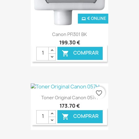
€ ONLINE
Canon PFI301 BK
199,30 €
COMPRAR

favorite_border
Toner Original Canon 057H
173,70 €
COMPRAR
