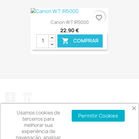
€ ONLINE
favorite_border
Canon WT IR5000
22,90 €
COMPRAR

€ ONLINE
Facebook
LinkedIn
Usamos cookies de
Permitir Cookies
terceiros para
melhorar sua
experiência de
A EMPRESA

navegação, analisar