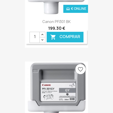
€ ONLINE
Canon PFI301 BK
199,30 €
COMPRAR

favorite_border