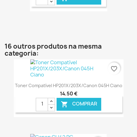
€ ONLINE
16 outros produtos na mesma
categoria:
favorite_border
Toner Compatível HP201X/203X/Canon 045H Ciano
14,50 €
COMPRAR

€ ONLINE