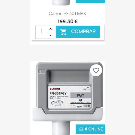
Canon PFI301 MBK
199,30 €
COMPRAR

favorite_border
€ ONLINE