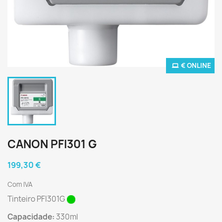
€ ONLINE
CANON PFI301 G
199,30 €
Com IVA
Tinteiro PFI301G
Capacidade:
330ml