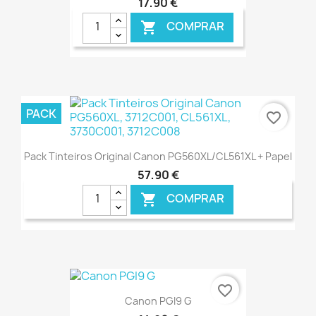
17,90 €
COMPRAR

€ ONLINE
PACK
favorite_border
Pack Tinteiros Original Canon PG560XL/CL561XL + Papel
57,90 €
COMPRAR

€ ONLINE
favorite_border
Canon PGI9 G