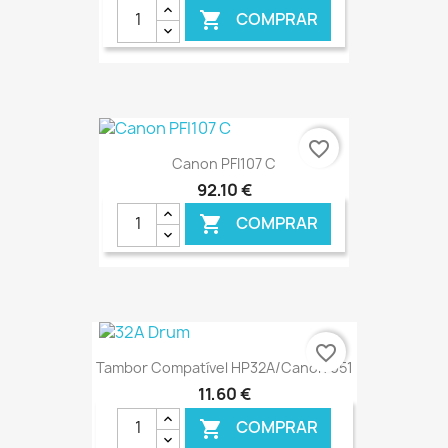
COMPRAR

€ ONLINE
favorite_border
Canon PFI107 C
92,10 €
COMPRAR

€ ONLINE
favorite_border
Tambor Compatível HP32A/Canon 051
11,60 €
COMPRAR
