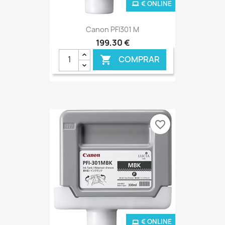
€ ONLINE
Canon PFI301 M
199,30 €
COMPRAR

favorite_border
€ ONLINE