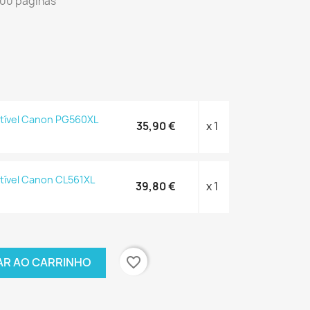
300 páginas
tível Canon PG560XL
35,90 €
x 1
tível Canon CL561XL
39,80 €
x 1
favorite_border
AR AO CARRINHO