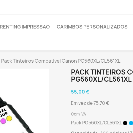
RENTING IMPRESSÃO
CARIMBOS PERSONALIZADOS
Pack Tinteiros Compatível Canon PG560XL/CL561XL
PACK TINTEIROS 
PG560XL/CL561XL
55,00 €
Em vez de 75,70 €
Com IVA
Pack PG560XL/CL561XL