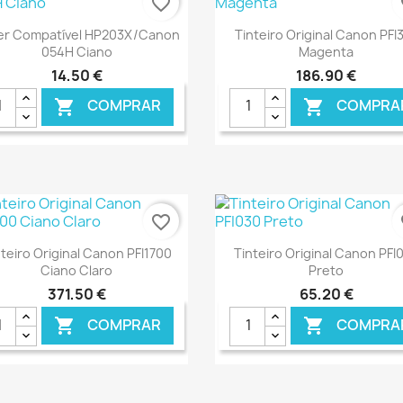
favorite_border
fa
Ver+
Ver+


er Compatível HP203X/Canon
Tinteiro Original Canon PFI
054H Ciano
Magenta
14,50 €
186,90 €
COMPRAR
COMPRA


€ ONLINE
€ O
favorite_border
fa
Ver+
Ver+


nteiro Original Canon PFI1700
Tinteiro Original Canon PFI
Ciano Claro
Preto
371,50 €
65,20 €
COMPRAR
COMPRA


€ ONLINE
€ O