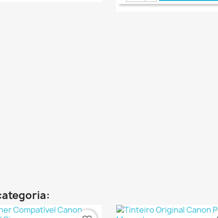
€ ONLINE
€ 
categoria: