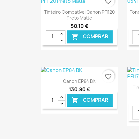
favorite_border
Ver+

Tinteiro Compatível Canon PFI120
Ton
Preto Matte
50,10 €
COMPRAR

€ ONLINE
favorite_border
Ver+

Canon EP84 BK
Ti
130,80 €
COMPRAR

€ ONLINE