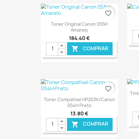
favorite_border
Ver+

Toner Original Canon 055H
Amarelo
184,40 €
COMPRAR

€ ONLINE
favorite_border
Tint
Ver+

Toner Compatível HP203X/Canon
054H Preto
13,80 €
COMPRAR
