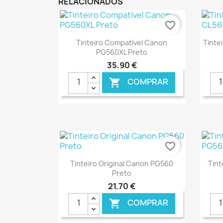
RELACIONADOS
favorite_border
Ver+

Tinteiro Compatível Canon
Tinte
PG560XL Preto
35,90 €
COMPRAR

€ ONLINE
favorite_border
Ver+

Tinteiro Original Canon PG560
Tint
Preto
21,70 €
COMPRAR
