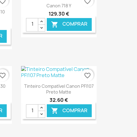
vorite_border
favorite_border
Ver+

Canon 718 Y
310
129,30 €
COMPRAR

R
NLINE
€ ONLINE
vorite_border
favorite_border
Ver+

030
Tinteiro Compatível Canon PFI107
Preto Matte
32,60 €
R
COMPRAR

NLINE
€ ONLINE