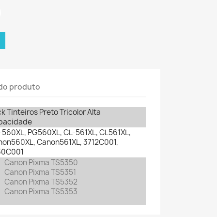
do produto
k Tinteiros Preto Tricolor Alta
pacidade
560XL, PG560XL, CL-561XL, CL561XL,
non560XL
, Canon561XL, 3712C001,
30C001
Canon Pixma TS5350
Canon Pixma TS5351
Canon Pixma TS5352
Canon Pixma TS5353