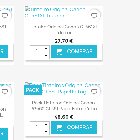
favorite_border
favorite_border
Ver+

561
Tinteiro Original Canon CL561XL
Tricolor
27,70 €
R
COMPRAR

ONLINE
€ ONLINE
PACK
favorite_border
favorite_border
Ver+

Pack Tinteiros Original Canon
PG560 CL561 Papel Fotográfico
non
...
48,60 €
COMPRAR

R