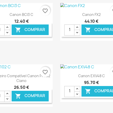
favorite_border
fa
Ver+
Ver+


Canon BCI3 C
Canon FX2
12,40 €
44,10 €
COMPRAR
COMPRA


€ ONLINE
€ O
favorite_border
fa
Ver+
Ver+


eiro Compatível Canon PFI102
Canon EXV48 C
Ciano
95,70 €
26,50 €
COMPRA

COMPRAR
