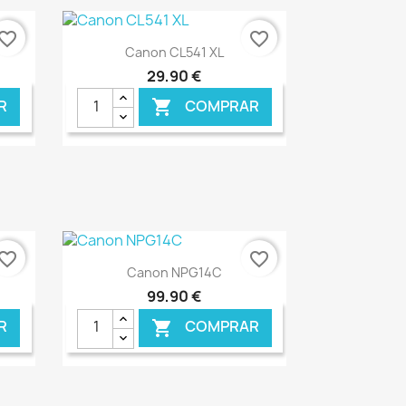
vorite_border
favorite_border
Ver+

Canon CL541 XL
29,90 €
R
COMPRAR

NLINE
€ ONLINE
vorite_border
favorite_border
Ver+

Canon NPG14C
99,90 €
R
COMPRAR
