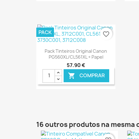
€ ONLINE
PACK
favorite_border
Ver+

Pack Tinteiros Original Canon
PG560XL/CL561XL + Papel
57,90 €
COMPRAR

€ ONLINE
16 outros produtos na mesma 