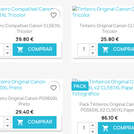
favorite_border
Ver+
Ver+


iro Compatível Canon CL561XL
Tinteiro Original Canon CL
Tricolor
Tricolor
39,80 €
25,80 €
COMPRAR
COMPRA


€ ONLINE
€ 
PACK
favorite_border
Ver+

eiro Original Canon PG560XL
Ver+

Preto
Pack Tinteiros Original Ca
PG560XL X2 CL561XL Papel
29,40 €
86,10 €
COMPRAR

COMPRA
