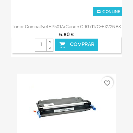
€ ONLINE
Toner Compatível HP501A/Canon CRG711/C-EXV26 BK
6,80 €
COMPRAR

favorite_border