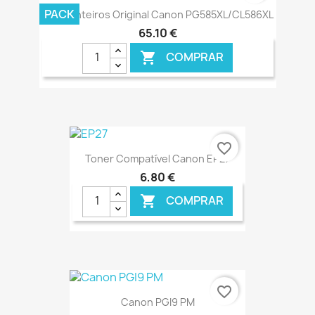
PACK
Pack Tinteiros Original Canon PG585XL/CL586XL
65,10 €
COMPRAR

€ ONLINE
favorite_border
Toner Compatível Canon EP27
6,80 €
COMPRAR

€ ONLINE
favorite_border
Canon PGI9 PM