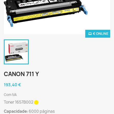
€ ONLINE
CANON 711 Y
193,40 €
Com IVA
Toner
1657B002
Capacidade:
6000 páginas