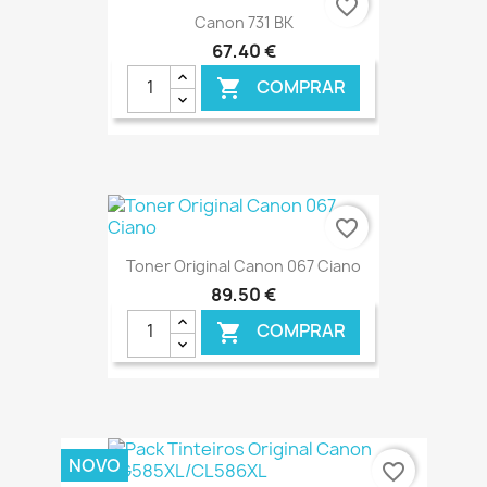
favorite_border
Canon 731 BK
67,40 €
COMPRAR

€ ONLINE
favorite_border
Toner Original Canon 067 Ciano
89,50 €
COMPRAR

€ ONLINE
NOVO
favorite_border