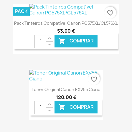
€ ONLINE
PACK
favorite_border
Pack Tinteiros Compatível Canon PG575XL/CL576XL
53,90 €
COMPRAR

€ ONLINE
favorite_border
Toner Original Canon EXV55 Ciano
120,00 €
COMPRAR
