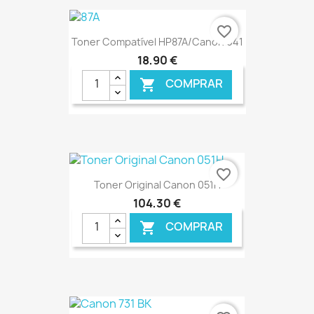
€ ONLINE
favorite_border
Toner Compatível HP87A/Canon 041
18,90 €
COMPRAR

€ ONLINE
favorite_border
Toner Original Canon 051H
104,30 €
COMPRAR

€ ONLINE