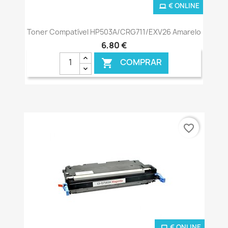
€ ONLINE
Toner Compatível HP503A/CRG711/EXV26 Amarelo
6,80 €
COMPRAR

favorite_border
€ ONLINE