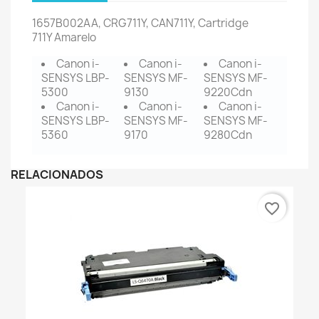
1657B002AA, CRG711Y, CAN711Y, Cartridge
711Y
Amarelo
Canon i-
Canon i-
Canon i-
SENSYS LBP-
SENSYS MF-
SENSYS MF-
5300
9130
9220Cdn
Canon i-
Canon i-
Canon i-
SENSYS LBP-
SENSYS MF-
SENSYS MF-
5360
9170
9280Cdn
RELACIONADOS
favorite_border