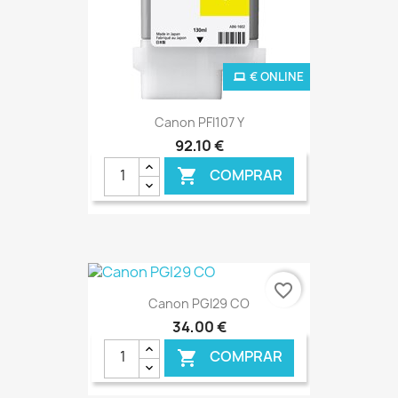
€ ONLINE
Canon PFI107 Y
92,10 €
COMPRAR

favorite_border
Canon PGI29 CO
34,00 €
COMPRAR
