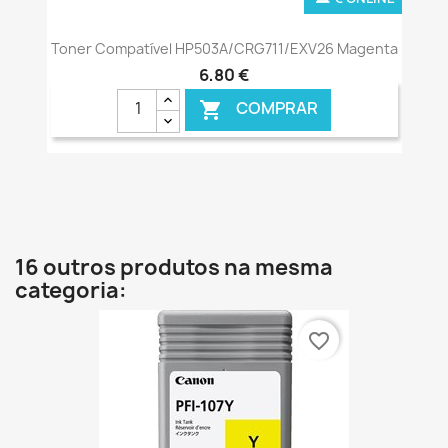
Toner Compatível HP503A/CRG711/EXV26 Magenta
6,80 €
COMPRAR

16 outros produtos na mesma
categoria:
favorite_border