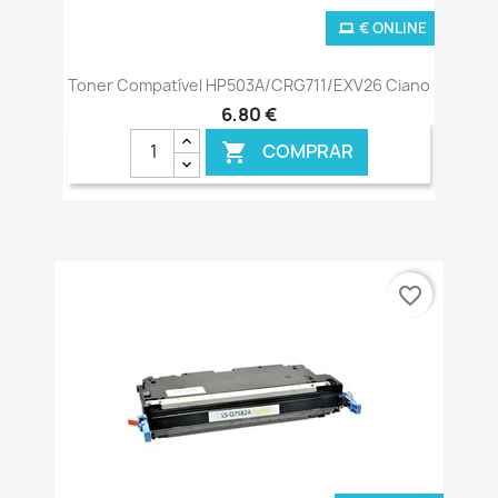
€ ONLINE
Toner Compatível HP503A/CRG711/EXV26 Ciano
6,80 €
COMPRAR

favorite_border