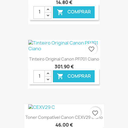
14,80 €
COMPRAR

€ ONLINE
favorite_border
Tinteiro Original Canon PFI701 Ciano
301,90 €
COMPRAR

€ ONLINE
favorite_border
Toner Compatível Canon CEXV29 Ciano
46,00 €