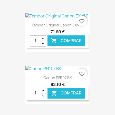
€ ONLINE
favorite_border
Tambor Original Canon EXV50
71,60 €
COMPRAR

€ ONLINE
favorite_border
Canon PFI107 BK
92,10 €
COMPRAR
