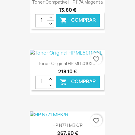
Toner Compatível HP117A Magenta
13,80 €
COMPRAR

€ ONLINE
favorite_border
Toner Original HP ML5010XXL
218,10 €
COMPRAR

€ ONLINE
favorite_border
HP N771 MBK/R
267,90 €