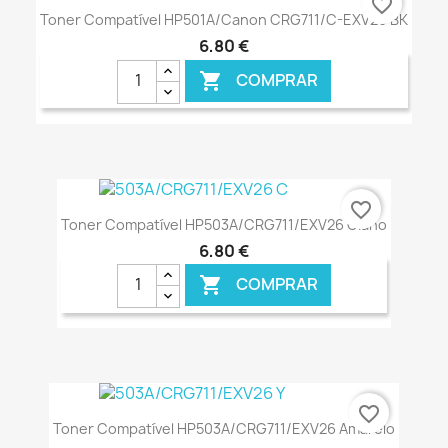
favorite_border
Toner Compatível HP501A/Canon CRG711/C-EXV26 BK
6,80 €
COMPRAR

€ ONLINE
favorite_border
Toner Compatível HP503A/CRG711/EXV26 Ciano
6,80 €
COMPRAR

€ ONLINE
favorite_border
Toner Compatível HP503A/CRG711/EXV26 Amarelo