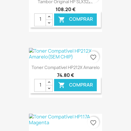
Tambor Original HP SLX3220
108,20 €
COMPRAR

€ ONLINE
favorite_border
Toner Compatível HP212X Amarelo
74,80 €
COMPRAR

€ ONLINE
favorite_border