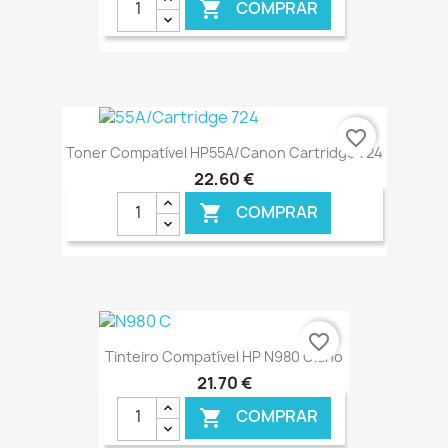
COMPRAR

€ ONLINE
favorite_border
Toner Compatível HP55A/Canon Cartridge 724
22,60 €
COMPRAR

€ ONLINE
favorite_border
Tinteiro Compatível HP N980 Ciano
21,70 €
COMPRAR
