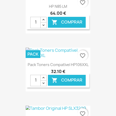
favorite_border
HP N85 LM
64,00 €
COMPRAR

€ ONLINE
PACK
favorite_border
Pack Toners Compatível HP106XXL
32,10 €
COMPRAR

€ ONLINE
favorite_border