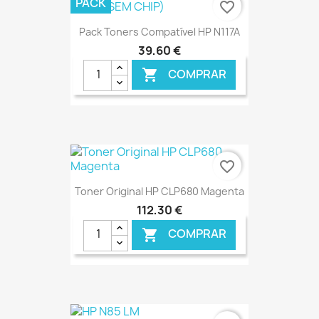
PACK
favorite_border
Pack Toners Compatível HP N117A
39,60 €
COMPRAR

€ ONLINE
favorite_border
Toner Original HP CLP680 Magenta
112,30 €
COMPRAR

€ ONLINE