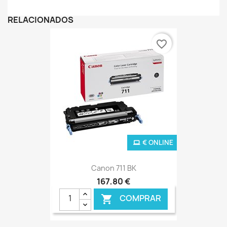
RELACIONADOS
favorite_border
€ ONLINE
Canon 711 BK
167,80 €
COMPRAR
