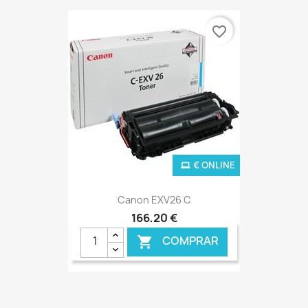
favorite_border
€ ONLINE
Canon EXV26 C
166,20 €
COMPRAR
