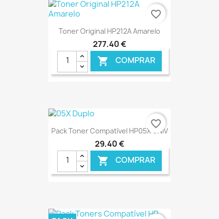
€ ONLINE
favorite_border
Toner Original HP212A Amarelo
277,40 €
COMPRAR

€ ONLINE
favorite_border
Pack Toner Compatível HP05X UNIV
29,40 €
COMPRAR

€ ONLINE