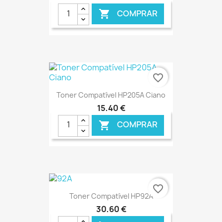
COMPRAR

€ ONLINE
favorite_border
Toner Compatível HP205A Ciano
15,40 €
COMPRAR

€ ONLINE
favorite_border
Toner Compatível HP92A
30,60 €