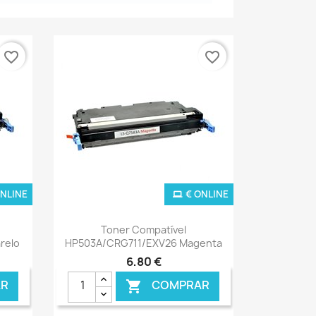
favorite_border
favorite_border
ONLINE
€ ONLINE
Ver+

Toner Compatível
relo
HP503A/CRG711/EXV26 Magenta
6,80 €
R
COMPRAR
