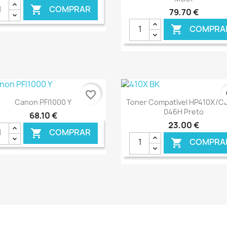
COMPRAR

79,70 €
COMPRA

€ ONLINE
€ O
favorite_border
fa
Ver+
Ver+


Canon PFI1000 Y
Toner Compatível HP410X/C
046H Preto
68,10 €
23,00 €
COMPRAR

COMPRA

€ ONLINE
€ O