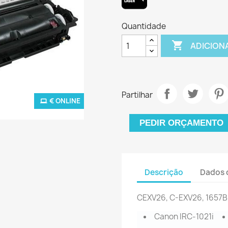
Quantidade

ADICION
Partilhar
€ ONLINE
PEDIR ORÇAMENTO
Descrição
Dados 
CEXV26, C-EXV26,
1657B
Canon IRC-1021i