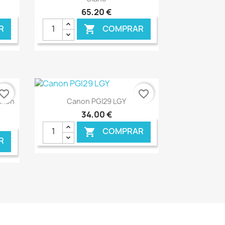
65,20 €
R
COMPRAR

NLINE
€ ONLINE
vorite_border
favorite_border
Ver+

anon
Canon PGI29 LGY
34,00 €
COMPRAR

R
NLINE
€ ONLINE