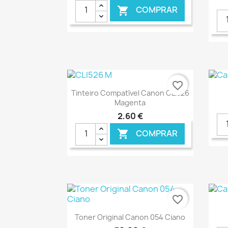
COMPRAR

favorite_border
Ver+

Tinteiro Compatível Canon CLI526
Magenta
2,60 €
COMPRAR

€ ONLINE
favorite_border
Ver+

Toner Original Canon 054 Ciano