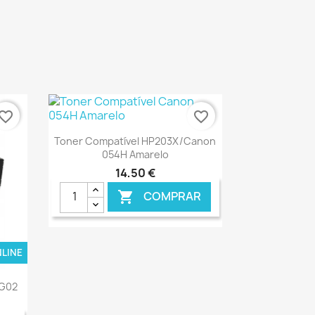
vorite_border
favorite_border
Ver+

Toner Compatível HP203X/Canon
054H Amarelo
14,50 €
COMPRAR

NLINE
€ ONLINE
CG02