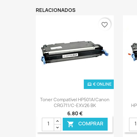
RELACIONADOS
favorite_border
€ ONLINE
Ver+

Toner Compatível HP501A/Canon
CRG711/C-EXV26 BK
HP
6,80 €
COMPRAR
