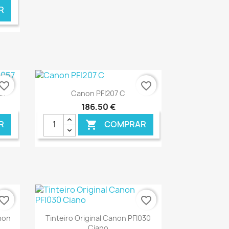
R
vorite_border
favorite_border
Ver+

57
Canon PFI207 C
186,50 €
R
COMPRAR

NLINE
€ ONLINE
vorite_border
favorite_border
Ver+

non
Tinteiro Original Canon PFI030
Ciano