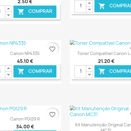
2,50 €
COMPRA

COMPRAR

favorite_border
fa
Ver+
Ver+


Canon NP4335
Toner Compatível Canon 0
45,10 €
21,20 €
COMPRAR
COMPRA


€ ONLINE
€ O
favorite_border
fa
Ver+

Canon PGI29 R
Ver+

Kit Manutenção Original Ca
34,00 €
MC31