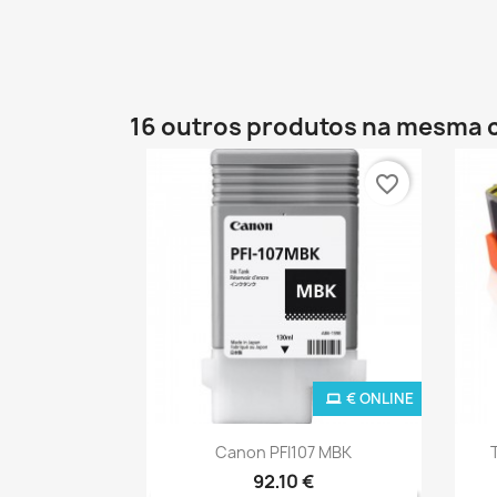
16 outros produtos na mesma 
favorite_border
€ ONLINE
Ver+

Canon PFI107 MBK
92,10 €