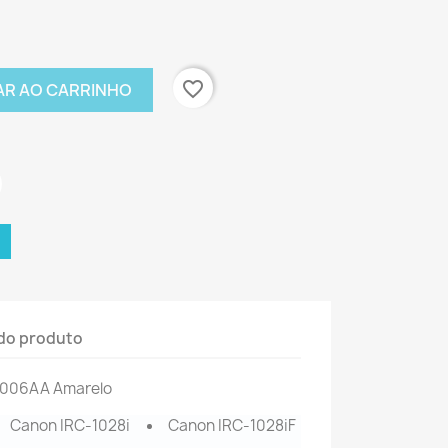
favorite_border
AR AO CARRINHO
do produto
006AA Amarelo
Canon IRC-1028i
Canon IRC-1028iF