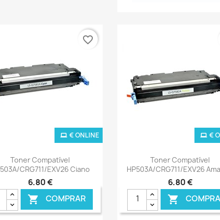
favorite_border
€ ONLINE
€ 
Ver+
Ver+


Toner Compatível
Toner Compatível
503A/CRG711/EXV26 Ciano
HP503A/CRG711/EXV26 Ama
6,80 €
6,80 €
COMPRAR
COMPRA

