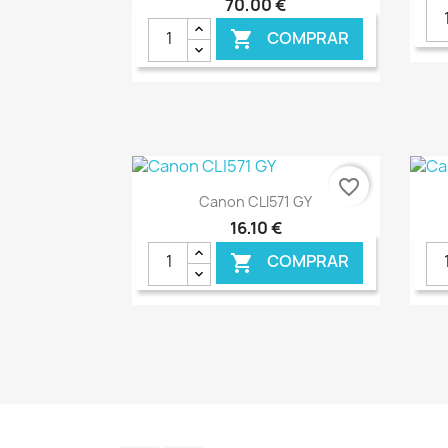
70,00 €
COMPRAR

€ ONLINE
favorite_border
Ver+

Canon CLI571 GY
16,10 €
COMPRAR

€ ONLINE