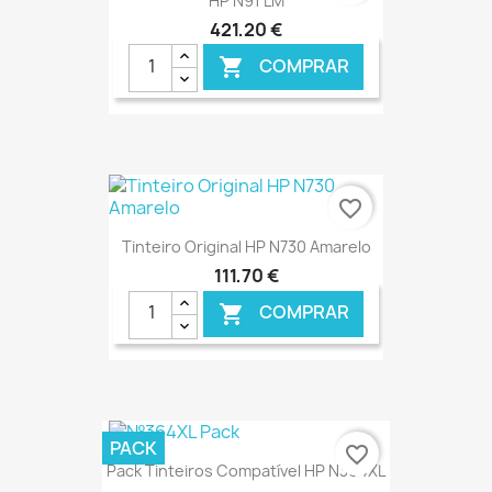
HP N91 LM
421,20 €
COMPRAR

€ ONLINE
favorite_border
Tinteiro Original HP N730 Amarelo
111,70 €
COMPRAR

€ ONLINE
PACK
favorite_border
Pack Tinteiros Compatível HP N364XL