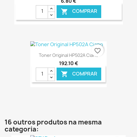
6,80 €
COMPRAR

€ ONLINE
favorite_border
Toner Original HP502A Ciano
192,10 €
COMPRAR

€ ONLINE
16 outros produtos na mesma
categoria: