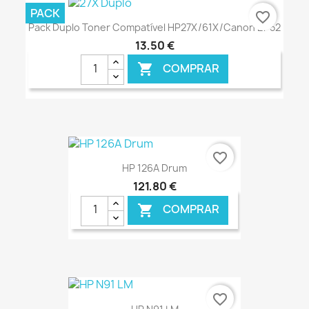
PACK
favorite_border
Pack Duplo Toner Compatível HP27X/61X/Canon EP52
13,50 €
COMPRAR

€ ONLINE
favorite_border
HP 126A Drum
121,80 €
COMPRAR

€ ONLINE
favorite_border