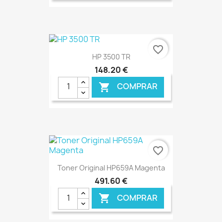
favorite_border
HP 3500 TR
148,20 €
COMPRAR

€ ONLINE
favorite_border
Toner Original HP659A Magenta
491,60 €
COMPRAR
