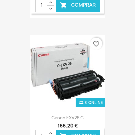
COMPRAR

favorite_border
€ ONLINE
Canon EXV26 C
166,20 €