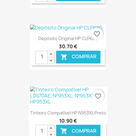
€ ONLINE
favorite_border
Depósito Original HP CLP680
30,70 €
COMPRAR

€ ONLINE
favorite_border
Tinteiro Compatível HP N953XL Preto
10,90 €
COMPRAR
