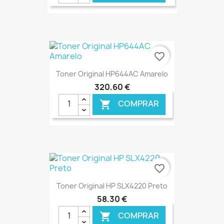
€ ONLINE
favorite_border
Toner Original HP644AC Amarelo
320,60 €
COMPRAR

€ ONLINE
favorite_border
Toner Original HP SLX4220 Preto
58,30 €
COMPRAR
