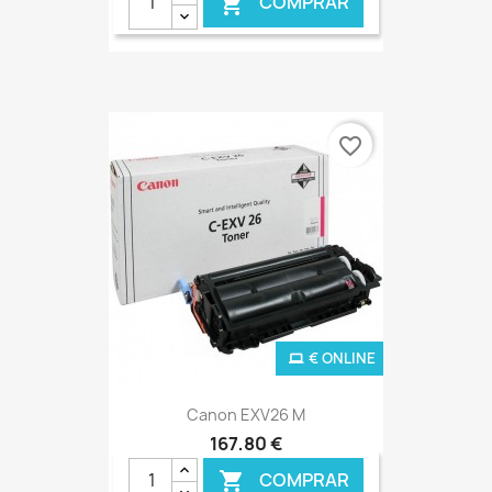
COMPRAR

favorite_border
€ ONLINE
Canon EXV26 M
167,80 €
COMPRAR
