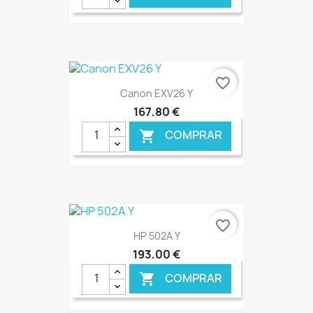
favorite_border
Canon EXV26 Y
167,80 €
COMPRAR

€ ONLINE
favorite_border
HP 502A Y
193,00 €
COMPRAR
