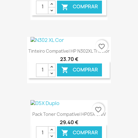
COMPRAR

€ ONLINE
favorite_border
Tinteiro Compatível HP N302XL Tricolor
23,70 €
COMPRAR

€ ONLINE
favorite_border
Pack Toner Compatível HP05X UNIV
29,40 €
COMPRAR
