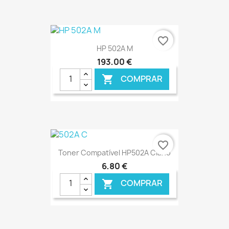
€ ONLINE
favorite_border
HP 502A M
193,00 €
COMPRAR

€ ONLINE
favorite_border
Toner Compatível HP502A Ciano
6,80 €
COMPRAR
