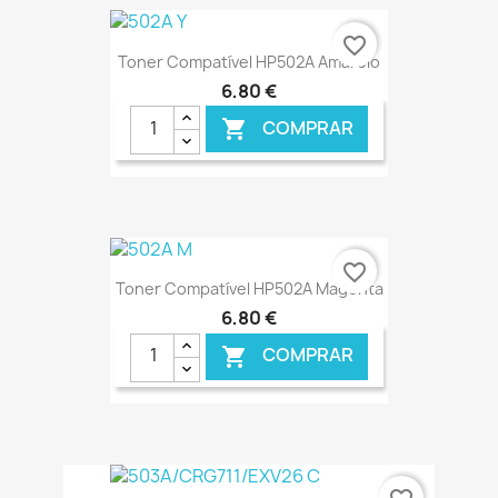
€ ONLINE
favorite_border
Toner Compatível HP502A Amarelo
6,80 €
COMPRAR

€ ONLINE
favorite_border
Toner Compatível HP502A Magenta
6,80 €
COMPRAR

€ ONLINE