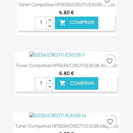
favorite_border
Toner Compatível HP503A/CRG711/EXV26 Ciano
6,80 €
COMPRAR

€ ONLINE
favorite_border
Toner Compatível HP503A/CRG711/EXV26 Amarelo
6,80 €
COMPRAR

€ ONLINE
favorite_border
Toner Compatível HP503A/CRG711/EXV26 Magenta