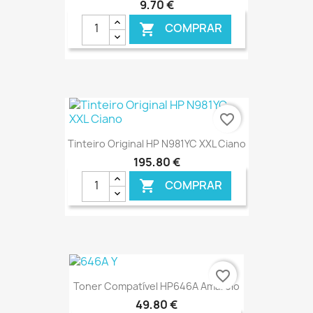
9,70 €
COMPRAR

€ ONLINE
favorite_border
Tinteiro Original HP N981YC XXL Ciano
195,80 €
COMPRAR

€ ONLINE
favorite_border
Toner Compatível HP646A Amarelo
49,80 €