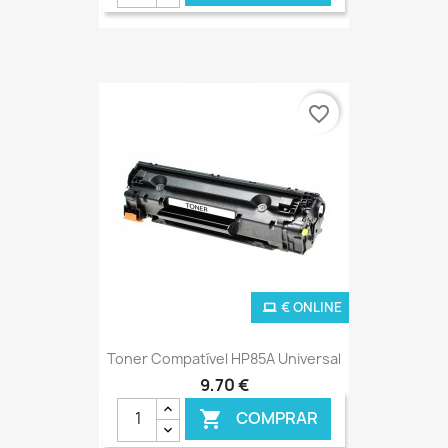
€ ONLINE
favorite_border
€ ONLINE
Toner Compatível HP85A Universal
9,70 €
COMPRAR
