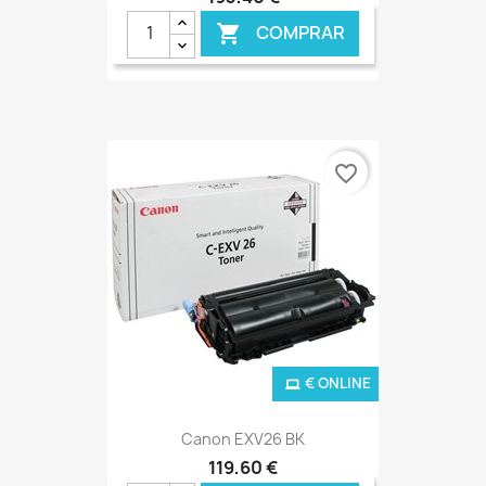
COMPRAR

favorite_border
€ ONLINE
Canon EXV26 BK
119,60 €