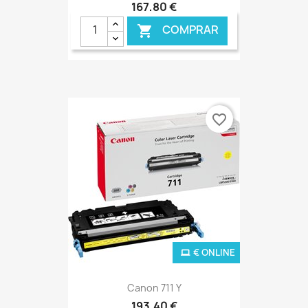
167,80 €
COMPRAR

favorite_border
€ ONLINE
Canon 711 Y
193,40 €