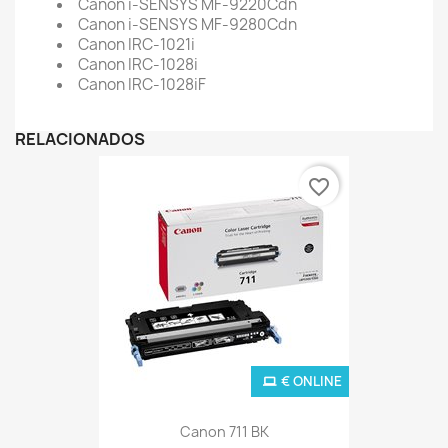
Canon i-SENSYS MF-9220Cdn
Canon i-SENSYS MF-9280Cdn
Canon IRC-1021i
Canon IRC-1028i
Canon IRC-1028iF
RELACIONADOS
favorite_border
€ ONLINE
Canon 711 BK