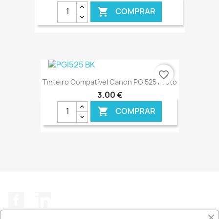
COMPRAR

€ ONLINE
favorite_border
Tinteiro Compatível Canon PGI525 Preto
3,00 €
COMPRAR

€ ONLINE
Facebook
LinkedIn