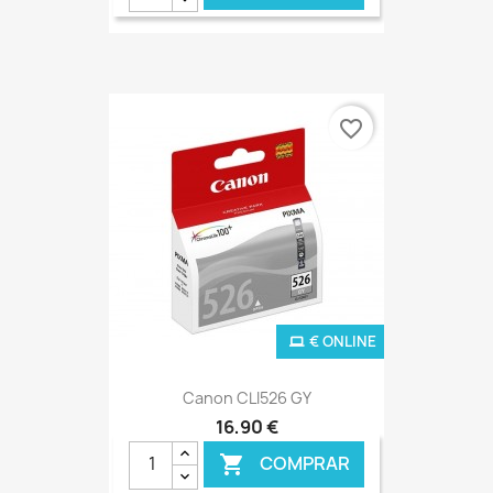
favorite_border
€ ONLINE
Canon CLI526 GY
16,90 €
COMPRAR
