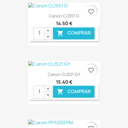
favorite_border
Canon CLI551 G
14,50 €
COMPRAR

€ ONLINE
favorite_border
Canon CLI521 GY
15,40 €
COMPRAR

€ ONLINE