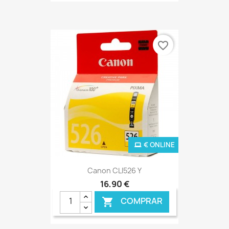
favorite_border
€ ONLINE
Canon CLI526 Y
16,90 €
COMPRAR
