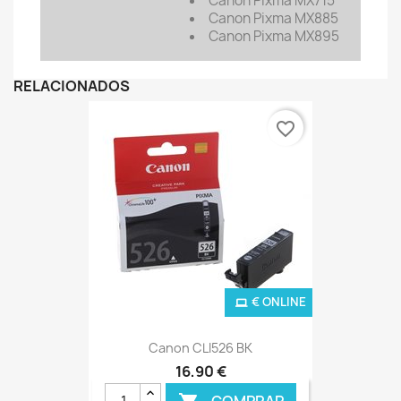
Canon Pixma MX715
Canon Pixma MX885
Canon Pixma MX895
RELACIONADOS
favorite_border
€ ONLINE
Canon CLI526 BK
16,90 €
COMPRAR