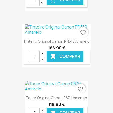
€ ONLINE
favorite_border
Tinteiro Original Canon PFI310 Amarelo
186,90 €
COMPRAR

€ ONLINE
favorite_border
Toner Original Canon 067H Amarelo
118,90 €
COMPRAR