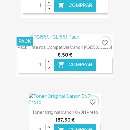
COMPRAR

€ ONLINE
PACK
favorite_border
Pack Tinteiros Compatível Canon PGI550/CLI551
8,50 €
COMPRAR

€ ONLINE
favorite_border
Toner Original Canon 040H Preto
187,50 €
COMPRAR
