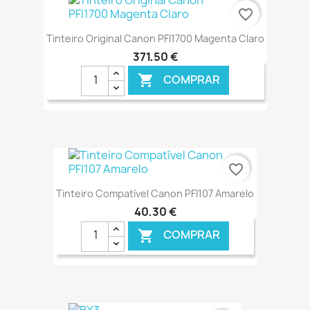
€ ONLINE
favorite_border
Tinteiro Original Canon PFI1700 Magenta Claro
371,50 €
COMPRAR

€ ONLINE
favorite_border
Tinteiro Compatível Canon PFI107 Amarelo
40,30 €
COMPRAR

€ ONLINE