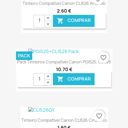
Tinteiro Compatível Canon CLI526 Amarelo
2,60 €
COMPRAR

€ ONLINE
PACK
favorite_border
Pack Tinteiros Compatível Canon PGI525, CLI526
10,70 €
COMPRAR

€ ONLINE
favorite_border
Tinteiro Compatível Canon CLI526 Cinzento
1,80 €