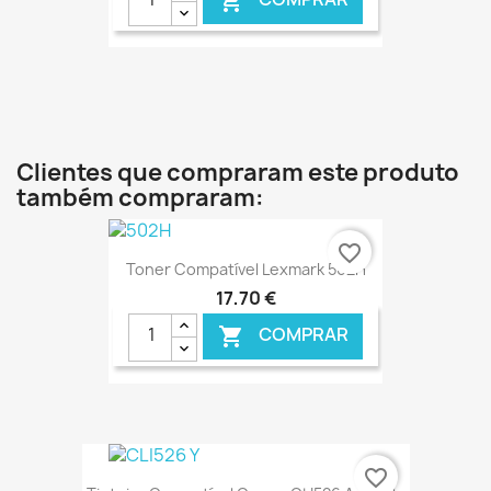

€ ONLINE
Clientes que compraram este produto
também compraram:
favorite_border
Toner Compatível Lexmark 502H
17,70 €
COMPRAR

€ ONLINE
favorite_border