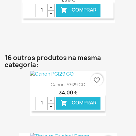
COMPRAR

€ ONLINE
16 outros produtos na mesma
categoria:
favorite_border
Canon PGI29 CO
34,00 €
COMPRAR
