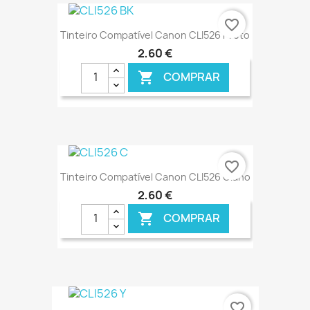
€ ONLINE
favorite_border
Tinteiro Compatível Canon CLI526 Preto
2,60 €
COMPRAR

€ ONLINE
favorite_border
Tinteiro Compatível Canon CLI526 Ciano
2,60 €
COMPRAR

€ ONLINE
favorite_border