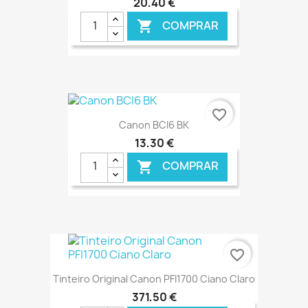
20,40 €
COMPRAR

€ ONLINE
favorite_border
Canon BCI6 BK
13,30 €
COMPRAR

€ ONLINE
favorite_border
Tinteiro Original Canon PFI1700 Ciano Claro
371,50 €