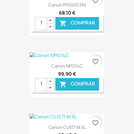
favorite_border
Canon PFI1000 PM
68,10 €
COMPRAR

€ ONLINE
favorite_border
Canon NPG14C
99,90 €
COMPRAR

€ ONLINE
favorite_border
Canon CLI571 M XL