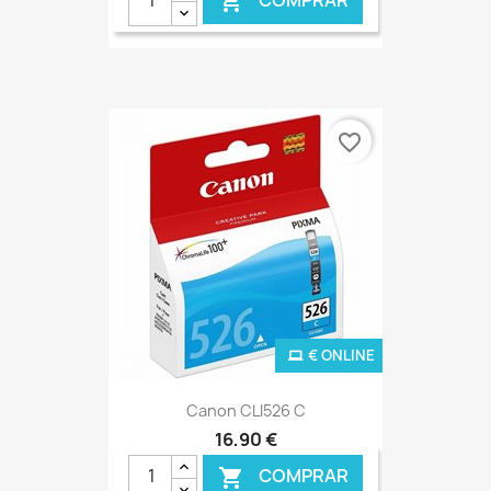

favorite_border
€ ONLINE
Canon CLI526 C
16,90 €
COMPRAR
