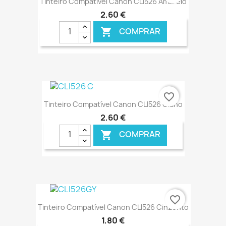
Tinteiro Compatível Canon CLI526 Amarelo
2,60 €
COMPRAR

€ ONLINE
favorite_border
Tinteiro Compatível Canon CLI526 Ciano
2,60 €
COMPRAR

€ ONLINE
favorite_border
Tinteiro Compatível Canon CLI526 Cinzento
1,80 €