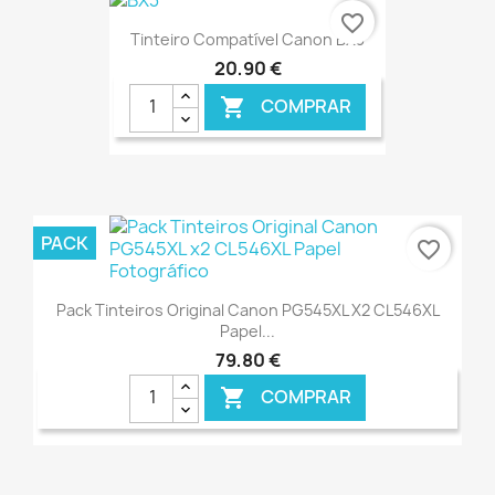
favorite_border
Tinteiro Compatível Canon BX3
20,90 €
COMPRAR

€ ONLINE
PACK
favorite_border
Pack Tinteiros Original Canon PG545XL X2 CL546XL
Papel...
79,80 €
COMPRAR

€ ONLINE