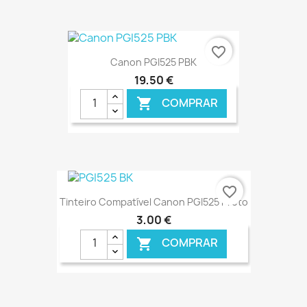
favorite_border
Canon PGI525 PBK
19,50 €
COMPRAR

€ ONLINE
favorite_border
Tinteiro Compatível Canon PGI525 Preto
3,00 €
COMPRAR
