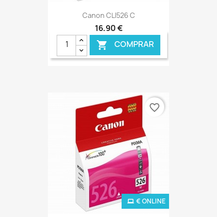
Canon CLI526 C
16,90 €
COMPRAR

favorite_border
€ ONLINE