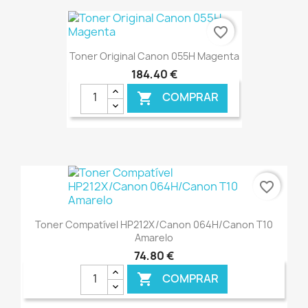
€ ONLINE
favorite_border
Toner Original Canon 055H Magenta
184,40 €
COMPRAR

€ ONLINE
favorite_border
Toner Compatível HP212X/Canon 064H/Canon T10
Amarelo
74,80 €
COMPRAR
