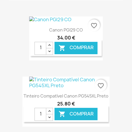
€ ONLINE
favorite_border
Canon PGI29 CO
34,00 €
COMPRAR

€ ONLINE
favorite_border
Tinteiro Compatível Canon PG545XL Preto
25,80 €
COMPRAR
