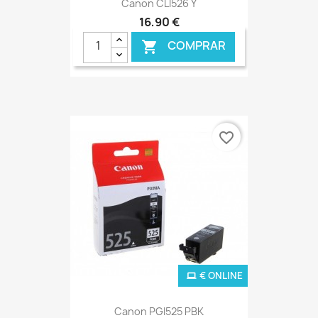
Canon CLI526 Y
16,90 €
COMPRAR

favorite_border
€ ONLINE
Canon PGI525 PBK