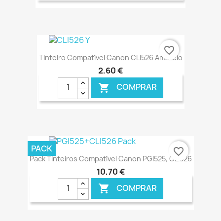
€ ONLINE
favorite_border
Tinteiro Compatível Canon CLI526 Amarelo
2,60 €
COMPRAR

€ ONLINE
PACK
favorite_border
Pack Tinteiros Compatível Canon PGI525, CLI526
10,70 €
COMPRAR
