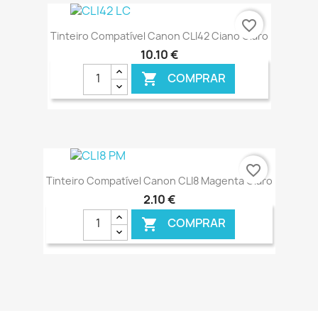
€ ONLINE
favorite_border
Tinteiro Compatível Canon CLI42 Ciano Claro
10,10 €
COMPRAR

€ ONLINE
favorite_border
Tinteiro Compatível Canon CLI8 Magenta Claro
2,10 €
COMPRAR

€ ONLINE