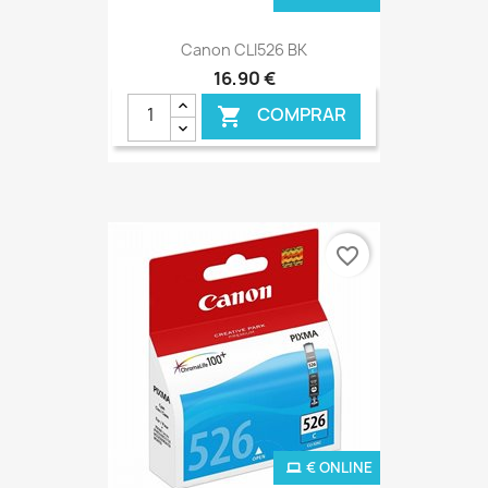
Canon CLI526 BK
16,90 €
COMPRAR

favorite_border
€ ONLINE