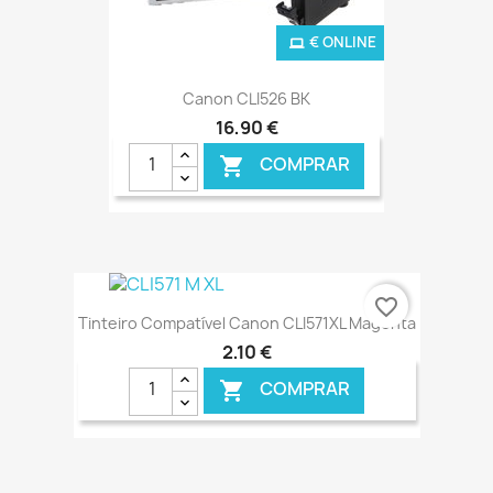
€ ONLINE
Canon CLI526 BK
16,90 €
COMPRAR

favorite_border
Tinteiro Compatível Canon CLI571XL Magenta
2,10 €
COMPRAR
