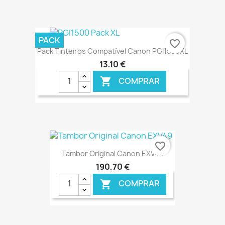
€ ONLINE
PACK
favorite_border
Pack Tinteiros Compatível Canon PGI1500XL
13,10 €
COMPRAR

€ ONLINE
favorite_border
Tambor Original Canon EXV49
190,70 €
COMPRAR
