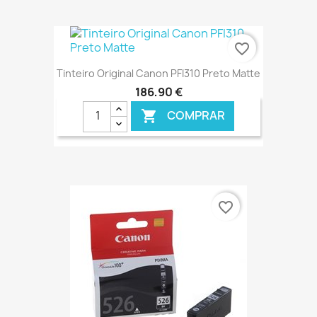
€ ONLINE
favorite_border
Tinteiro Original Canon PFI310 Preto Matte
186,90 €
COMPRAR

€ ONLINE
favorite_border