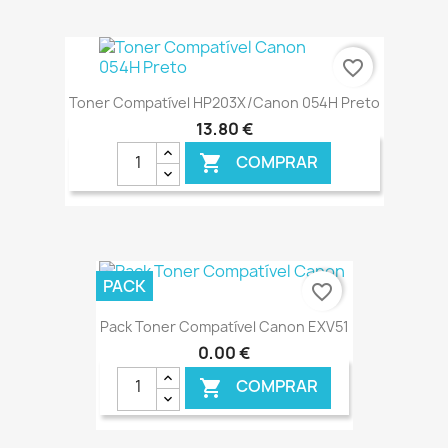
€ ONLINE
favorite_border
Toner Compatível HP203X/Canon 054H Preto
13,80 €
COMPRAR

€ ONLINE
PACK
favorite_border
Pack Toner Compatível Canon EXV51
0,00 €
COMPRAR
