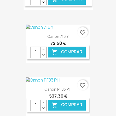
€ ONLINE
favorite_border
Canon 716 Y
72,50 €
COMPRAR

€ ONLINE
favorite_border
Canon PF03 PH
537,30 €
COMPRAR
