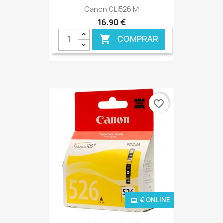
Canon CLI526 M
16,90 €
COMPRAR

favorite_border
€ ONLINE