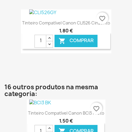
€ ONLINE
favorite_border
Tinteiro Compatível Canon CLI526 Cinzento
1,80 €
COMPRAR

€ ONLINE
16 outros produtos na mesma
categoria:
favorite_border
Tinteiro Compatível Canon BCI3 Preto
1,50 €
COMPRAR
