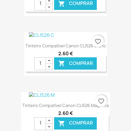
COMPRAR

€ ONLINE
favorite_border
Tinteiro Compatível Canon CLI526 Ciano
2,60 €
COMPRAR

€ ONLINE
favorite_border
Tinteiro Compatível Canon CLI526 Magenta
2,60 €
COMPRAR
