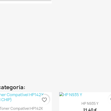
categoria:
favorite_border
fa
Ver+

HP N935 Y
Ver+

Toner Compatível HP142X
21,40 €