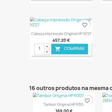
favorite_border
Ver+

Cabeça Impressão Original HP N727
457,20 €
COMPRAR

€ ONLINE
16 outros produtos na mesma 
favorite_border
Ver+

Tambor Original HP R307
169,00 €