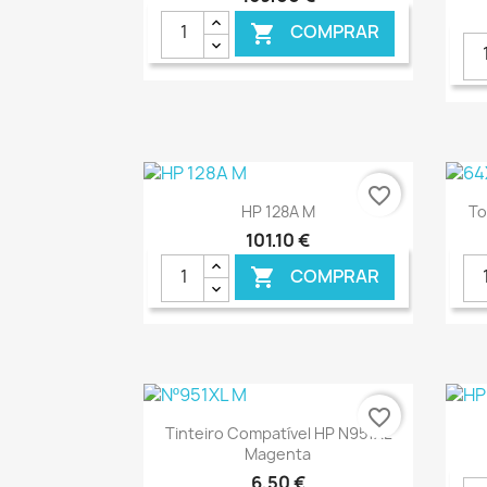
COMPRAR

€ ONLINE
favorite_border
Ver+

HP 128A M
To
101,10 €
COMPRAR

€ ONLINE
favorite_border
Ver+

Tinteiro Compatível HP N951XL
Magenta
6,50 €