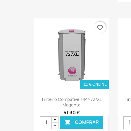
favorite_border
€ ONLINE
Ver+

Tinteiro Compatível HP N727XL
Tin
Magenta
51,30 €
COMPRAR
