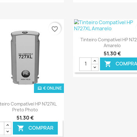
favorite_border
Ver+

Tinteiro Compatível HP N7
Amarelo
51,30 €
COMPRA

€ ONLINE
€ 
Ver+

teiro Compatível HP N727XL
Preto Photo
51,30 €
COMPRAR
