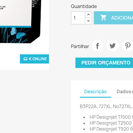
Quantidade

ADICION
Partilhar
€ ONLINE
PEDIR ORÇAMENTO
Descrição
Dados 
B3P22A, 727XL, No727XL,
HP Designjet T1500
HP Designjet T2500 
HP Designjet T920 9