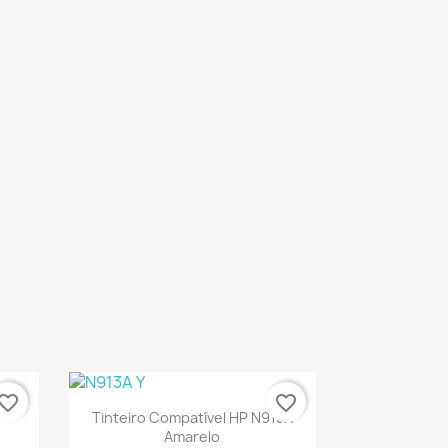
vorite_border
favorite_border
Ver+

Tinteiro Compatível HP N913A
Amarelo