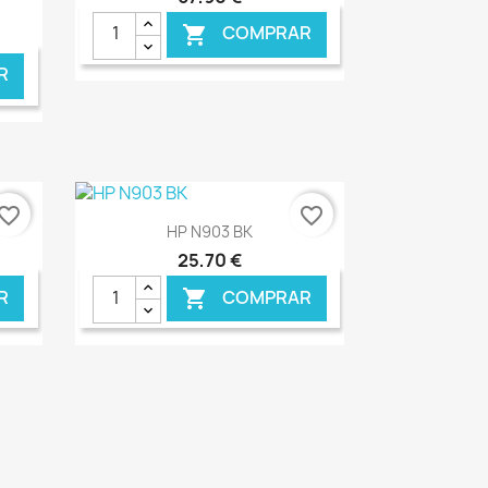
COMPRAR

R
NLINE
€ ONLINE
vorite_border
favorite_border
Ver+

HP N903 BK
25,70 €
R
COMPRAR

NLINE
€ ONLINE