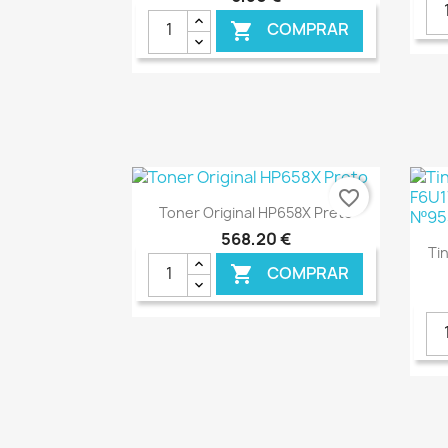
COMPRAR

€ ONLINE
favorite_border
Ver+

Toner Original HP658X Preto
568,20 €
Ti
COMPRAR

€ ONLINE