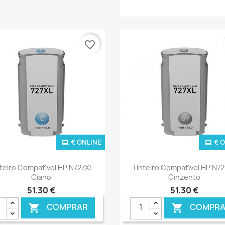
favorite_border
€ ONLINE
€ 
Ver+
Ver+


teiro Compatível HP N727XL
Tinteiro Compatível HP N7
Ciano
Cinzento
51,30 €
51,30 €
COMPRAR
COMPRA

