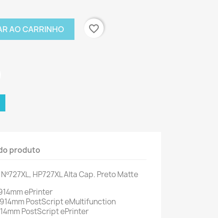
favorite_border
AR AO CARRINHO
do produto
 Nº727XL, HP727XL Alta Cap. Preto Matte
 914mm ePrinter
914mm PostScript eMultifunction
14mm PostScript ePrinter