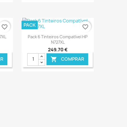
PACK
favorite_border
favorite_border
Ver+

27XL
Pack 6 Tinteiros Compatível HP
N727XL
249,70 €
R
COMPRAR

ONLINE
€ ONLINE