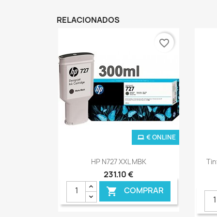
RELACIONADOS
favorite_border
€ ONLINE
Ver+

HP N727 XXL MBK
Tin
231,10 €
COMPRAR
