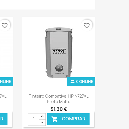
favorite_border
favorite_border
ONLINE
€ ONLINE
Ver+

27XL
Tinteiro Compatível HP N727XL
Preto Matte
51,30 €
R
COMPRAR
