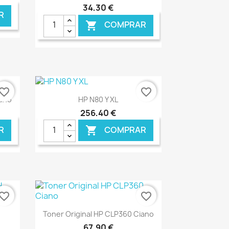
34,30 €
R
COMPRAR

NLINE
€ ONLINE
vorite_border
favorite_border
Ver+

iano
HP N80 Y XL
256,40 €
R
COMPRAR

NLINE
€ ONLINE
vorite_border
favorite_border
Ver+

Toner Original HP CLP360 Ciano
67,90 €