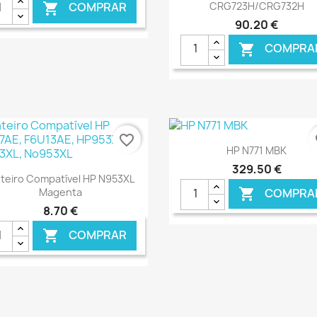
CRG723H/CRG732H
COMPRAR

90,20 €
COMPRA

€ ONLINE
€ O
favorite_border
fa
Ver+

HP N771 MBK
329,50 €
Ver+

nteiro Compatível HP N953XL
COMPRA

Magenta
8,70 €
COMPRAR

€ ONLINE
€ O