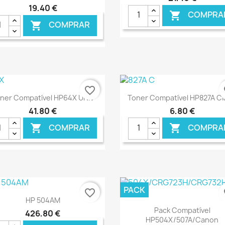
19,40 €
COMPRA

COMPRAR

€ ONLINE
€ O
favorite_border
fa
Ver+
Ver+


ner Compatível HP64X UNIV
Toner Compatível HP827A C
41,80 €
6,80 €
COMPRAR
COMPRA


€ ONLINE
€ O
PACK
favorite_border
fa
Ver+

HP 504AM
Ver+

Pack Compatível
426,80 €
HP504X/507A/Canon