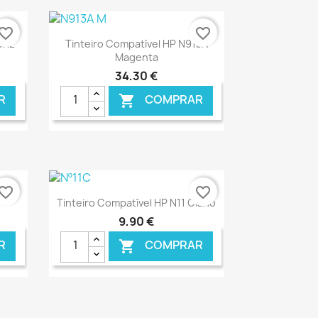
vorite_border
favorite_border
Ver+

0XL
Tinteiro Compatível HP N913A
Magenta
34,30 €
R
COMPRAR

NLINE
€ ONLINE
vorite_border
favorite_border
Ver+

Tinteiro Compatível HP N11 Ciano
9,90 €
R
COMPRAR
