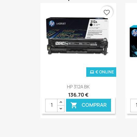
favorite_border
€ ONLINE
Ver+

HP 312A BK
136,70 €
COMPRAR
