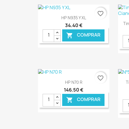
favorite_border
Ver+

HP N935 Y XL
Ti
34,40 €
COMPRAR

€ ONLINE
favorite_border
Ver+

HP N70 R
T
146,50 €
COMPRAR
