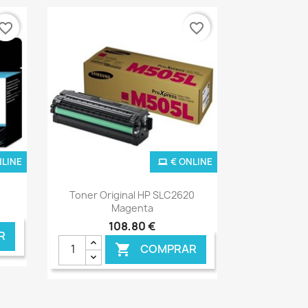
vorite_border
favorite_border
NLINE
€ ONLINE
Ver+

Toner Original HP SLC2620
Magenta
108,80 €
R
COMPRAR
