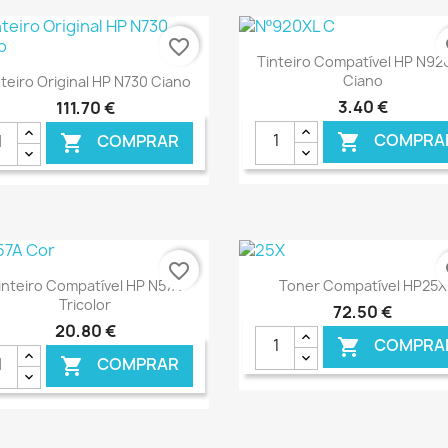
favorite_border
fa
Ver+

Tinteiro Compatível HP N92
Ver+

Ciano
nteiro Original HP N730 Ciano
3,40 €
111,70 €
COMPRA

COMPRAR

€ ONLINE
€ O
favorite_border
fa
Ver+
Ver+


inteiro Compatível HP N57A
Toner Compatível HP25X
Tricolor
72,50 €
20,80 €
COMPRA

COMPRAR
