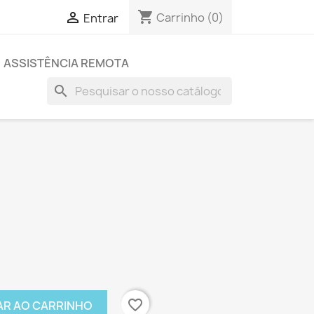
shopping_cart

Carrinho
(0)
Entrar
ASSISTÊNCIA REMOTA
search
favorite_border
AR AO CARRINHO