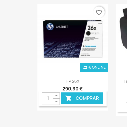
favorite_border
€ ONLINE
Ver+

HP 26X
T
290,30 €
COMPRAR
