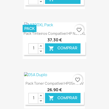
€ ONLINE
PACK
favorite_border
Pack Tinteiros Compatível HP N300XL
37,30 €
COMPRAR

€ ONLINE
favorite_border
Pack Toner Compatível HP05A UNIV
26,90 €
COMPRAR
