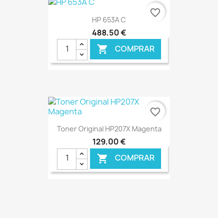
favorite_border
HP 653A C
488,50 €
COMPRAR

€ ONLINE
favorite_border
Toner Original HP207X Magenta
129,00 €
COMPRAR

€ ONLINE