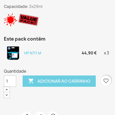
Capacidade:
3x29ml
Este pack contém
44,90 €
x 3
HP N711 M
Quantidade

favorite_border
ADICIONAR AO CARRINHO