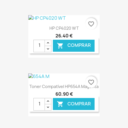
€ ONLINE
favorite_border
HP CP4020 WT
26,40 €
COMPRAR

€ ONLINE
favorite_border
Toner Compatível HP654A Magenta
60,90 €
COMPRAR
