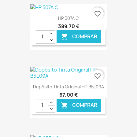
€ ONLINE
favorite_border
HP 307A C
389,70 €
COMPRAR

€ ONLINE
favorite_border
Depósito Tinta Original HP B5L09A
67,00 €
COMPRAR

€ ONLINE