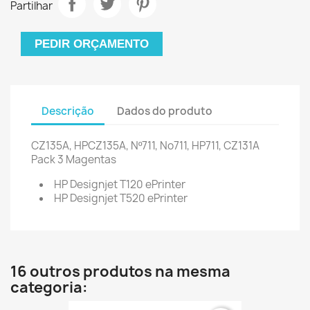
Partilhar
PEDIR ORÇAMENTO
Descrição
Dados do produto
CZ135A, HPCZ135A, Nº711, No711, HP711, CZ131A
Pack 3 Magentas
HP Designjet T120 ePrinter
HP Designjet T520 ePrinter
16 outros produtos na mesma
categoria: