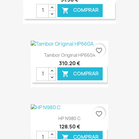
COMPRAR

€ ONLINE
favorite_border
Tambor Original HP660A
310,20 €
COMPRAR

€ ONLINE
favorite_border
HP N980 C
128,50 €
COMPRAR
