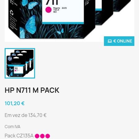
€ ONLINE
HP N711 M PACK
101,20 €
Em vez de 134,70 €
Com IVA
Pack CZ135A