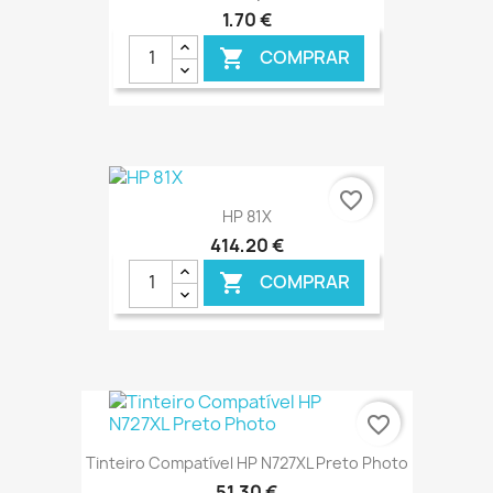
1,70 €
COMPRAR

€ ONLINE
favorite_border
HP 81X
414,20 €
COMPRAR

€ ONLINE
favorite_border
Tinteiro Compatível HP N727XL Preto Photo
51,30 €