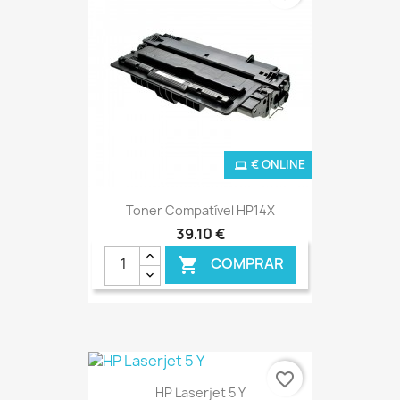
€ ONLINE
Toner Compatível HP14X
39,10 €
COMPRAR

favorite_border
HP Laserjet 5 Y