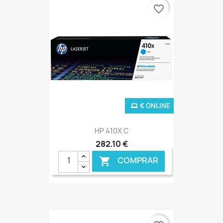
favorite_border
€ ONLINE
HP 410X C
282,10 €
COMPRAR
