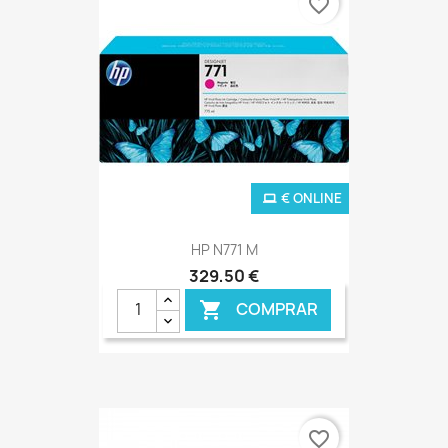
favorite_border
€ ONLINE
HP N771 M
329,50 €
COMPRAR

favorite_border