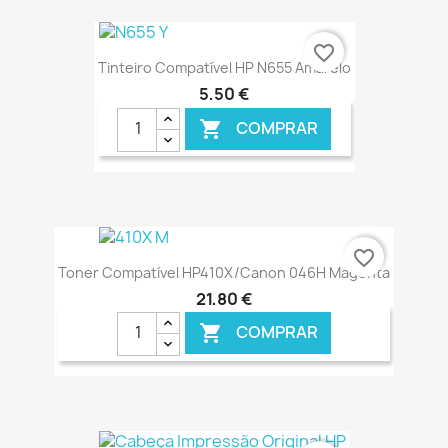
favorite_border
Tinteiro Compatível HP N655 Amarelo
5,50 €
COMPRAR

€ ONLINE
favorite_border
Toner Compatível HP410X/Canon 046H Magenta
21,80 €
COMPRAR
