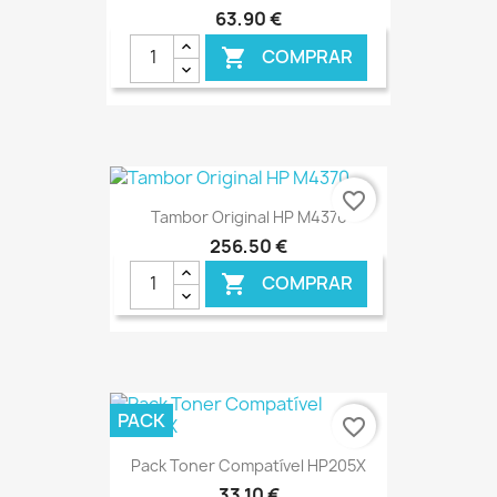
63,90 €
COMPRAR

€ ONLINE
favorite_border
Tambor Original HP M4370
256,50 €
COMPRAR

€ ONLINE
PACK
favorite_border
Pack Toner Compatível HP205X
33,10 €