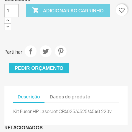

favorite_border
ADICIONAR AO CARRINHO
Partilhar
PEDIR ORÇAMENTO
Descrição
Dados do produto
Kit Fusor HP LaserJet CP4025/4525/4540 220v
RELACIONADOS