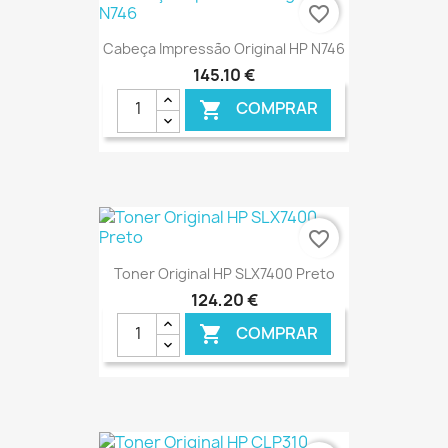
€ ONLINE
favorite_border
Cabeça Impressão Original HP N746
145,10 €
COMPRAR

€ ONLINE
favorite_border
Toner Original HP SLX7400 Preto
124,20 €
COMPRAR

€ ONLINE