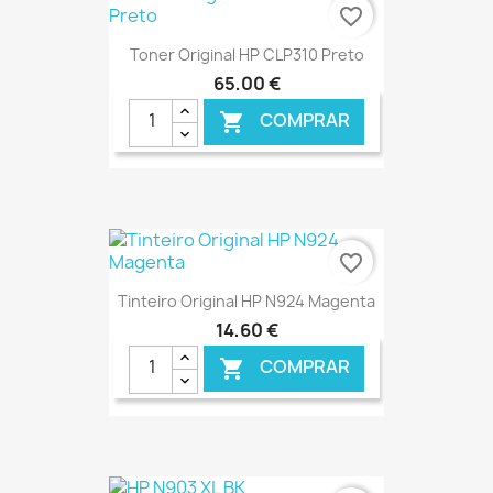
favorite_border
Toner Original HP CLP310 Preto
65,00 €
COMPRAR

€ ONLINE
favorite_border
Tinteiro Original HP N924 Magenta
14,60 €
COMPRAR

€ ONLINE