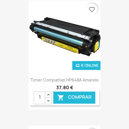
favorite_border
€ ONLINE
Toner Compatível HP648A Amarelo
37,80 €
COMPRAR
