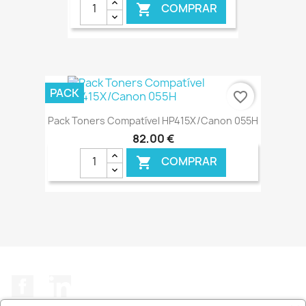
COMPRAR

€ ONLINE
PACK
favorite_border
Pack Toners Compatível HP415X/Canon 055H
82,00 €
COMPRAR

€ ONLINE
Facebook
LinkedIn