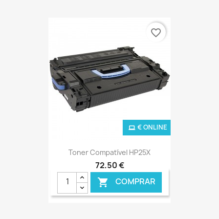
favorite_border
€ ONLINE
Toner Compatível HP25X
72,50 €
COMPRAR
