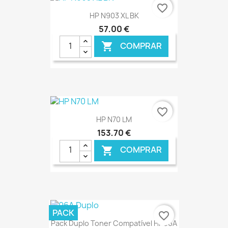
favorite_border
HP N903 XL BK
57,00 €
COMPRAR

€ ONLINE
favorite_border
HP N70 LM
153,70 €
COMPRAR

€ ONLINE
PACK
favorite_border
Pack Duplo Toner Compatível HP96A