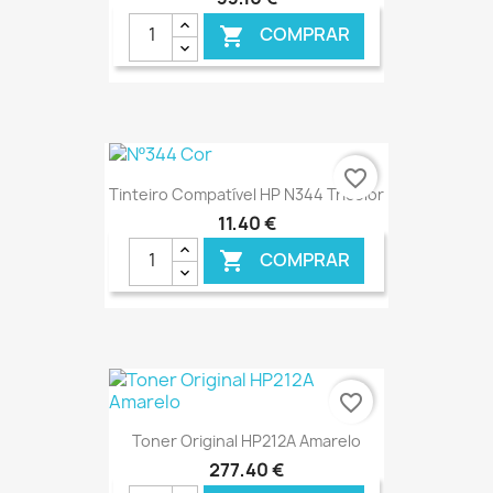
COMPRAR

€ ONLINE
favorite_border
Tinteiro Compatível HP N344 Tricolor
11,40 €
COMPRAR

€ ONLINE
favorite_border
Toner Original HP212A Amarelo
277,40 €