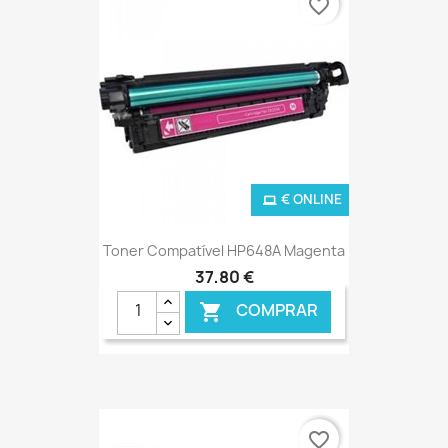
favorite_border
€ ONLINE
Toner Compatível HP648A Magenta
37,80 €
COMPRAR

favorite_border