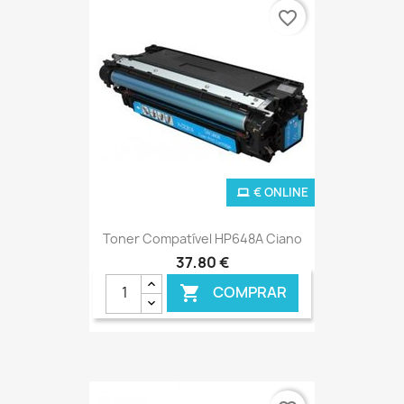
favorite_border
€ ONLINE
Toner Compatível HP648A Ciano
37,80 €
COMPRAR
