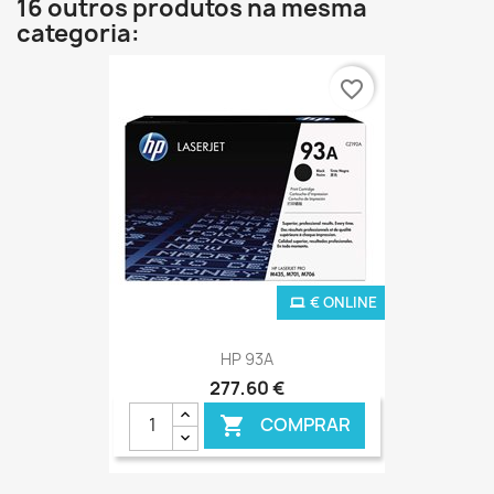
16 outros produtos na mesma
categoria:
favorite_border
€ ONLINE
HP 93A
277,60 €
COMPRAR
