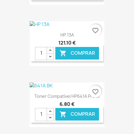
€ ONLINE
favorite_border
HP 13A
121,10 €
COMPRAR

€ ONLINE
favorite_border
Toner Compatível HP641A Preto
6,80 €
COMPRAR
