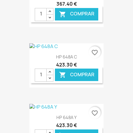
367,40 €
COMPRAR

favorite_border
HP 648A C
423,30 €
COMPRAR

€ ONLINE
favorite_border
HP 648A Y
423,30 €