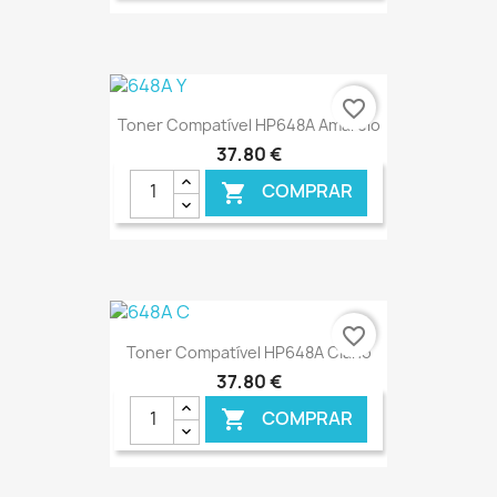
€ ONLINE
favorite_border
Toner Compatível HP648A Amarelo
37,80 €
COMPRAR

€ ONLINE
favorite_border
Toner Compatível HP648A Ciano
37,80 €
COMPRAR
