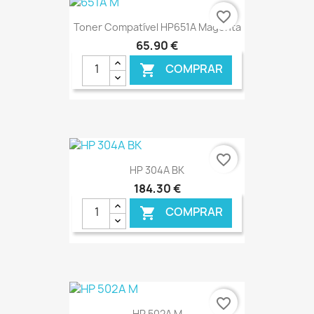
€ ONLINE
favorite_border
Toner Compatível HP651A Magenta
65,90 €
COMPRAR

€ ONLINE
favorite_border
HP 304A BK
184,30 €
COMPRAR

€ ONLINE
favorite_border
HP 502A M