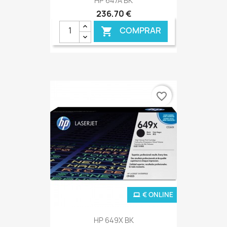
HP 647A BK
236,70 €
COMPRAR

favorite_border
€ ONLINE
HP 649X BK