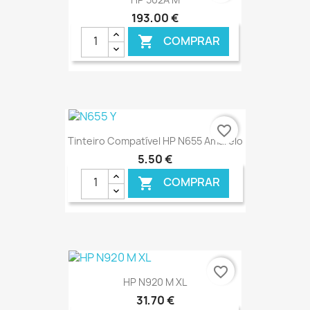
193,00 €
COMPRAR

€ ONLINE
favorite_border
Tinteiro Compatível HP N655 Amarelo
5,50 €
COMPRAR

€ ONLINE
favorite_border
HP N920 M XL
31,70 €