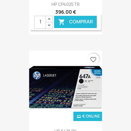
HP CP4025 TR
396,00 €
COMPRAR

favorite_border
€ ONLINE