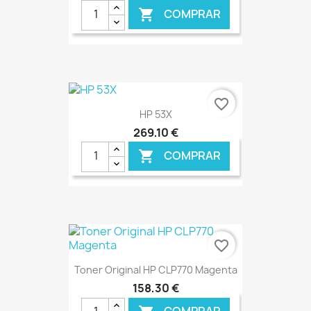
COMPRAR

€ ONLINE
favorite_border
HP 53X
269,10 €
COMPRAR

€ ONLINE
favorite_border
Toner Original HP CLP770 Magenta
158,30 €