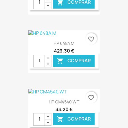
COMPRAR

€ ONLINE
favorite_border
HP 648A M
423,30 €
COMPRAR

€ ONLINE
favorite_border
HP CM4540 WT
33,20 €
COMPRAR
