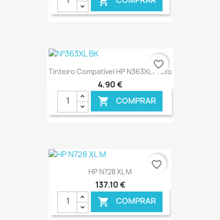
COMPRAR

€ ONLINE
favorite_border
Tinteiro Compatível HP N363XL Preto
4,90 €
COMPRAR

€ ONLINE
favorite_border
HP N728 XL M
137,10 €
COMPRAR
