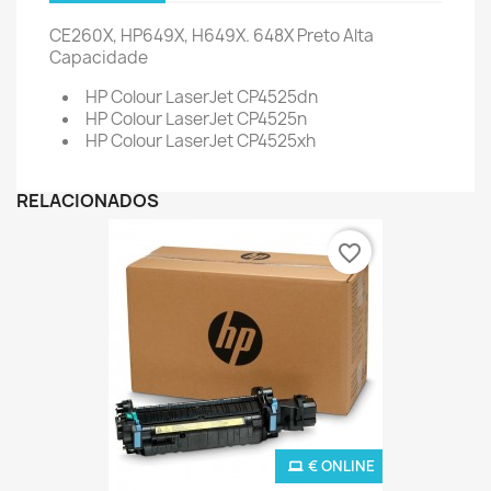
CE260X, HP649X, H649X. 648X Preto Alta
Capacidade
HP Colour LaserJet CP4525dn
HP Colour LaserJet CP4525n
HP Colour LaserJet CP4525xh
RELACIONADOS
favorite_border
€ ONLINE