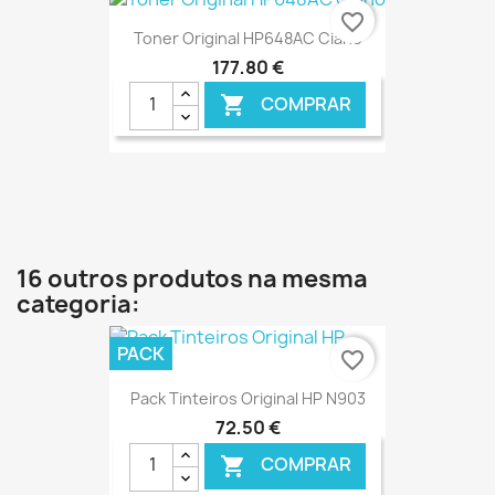
€ ONLINE
favorite_border
Toner Original HP648AC Ciano
177,80 €
COMPRAR

€ ONLINE
16 outros produtos na mesma
categoria:
PACK
favorite_border
Pack Tinteiros Original HP N903
72,50 €
COMPRAR
