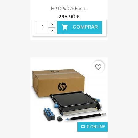
HP CP4025 Fusor
295,90 €
COMPRAR

favorite_border
€ ONLINE