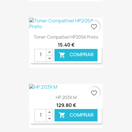
€ ONLINE
favorite_border
Toner Compatível HP205A Preto
15,40 €
COMPRAR

€ ONLINE
favorite_border
HP 203X M
129,80 €
COMPRAR
