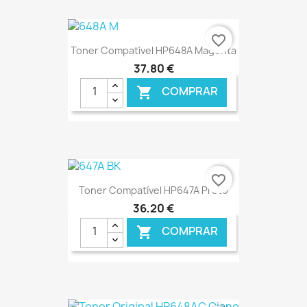
€ ONLINE
favorite_border
Toner Compatível HP648A Magenta
37,80 €
COMPRAR

€ ONLINE
favorite_border
Toner Compatível HP647A Preto
36,20 €
COMPRAR
