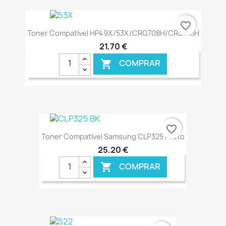
€ ONLINE
favorite_border
Toner Compatível HP49X/53X/CRG708H/CRG715H
21,70 €
COMPRAR

€ ONLINE
favorite_border
Toner Compatível Samsung CLP325 Preto
25,20 €
COMPRAR
