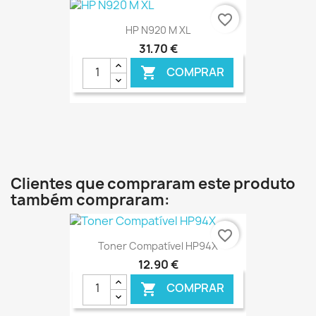
€ ONLINE
favorite_border
HP N920 M XL
31,70 €
COMPRAR

€ ONLINE
Clientes que compraram este produto
também compraram:
favorite_border
Toner Compatível HP94X
12,90 €
COMPRAR
