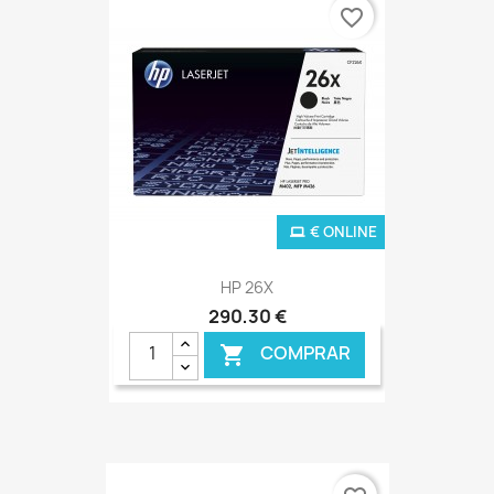
favorite_border
€ ONLINE
HP 26X
290,30 €
COMPRAR
