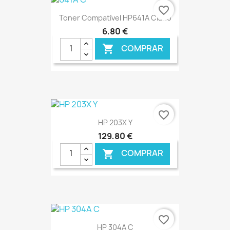
favorite_border
Toner Compatível HP641A Ciano
6,80 €
COMPRAR

€ ONLINE
favorite_border
HP 203X Y
129,80 €
COMPRAR

€ ONLINE
favorite_border
HP 304A C