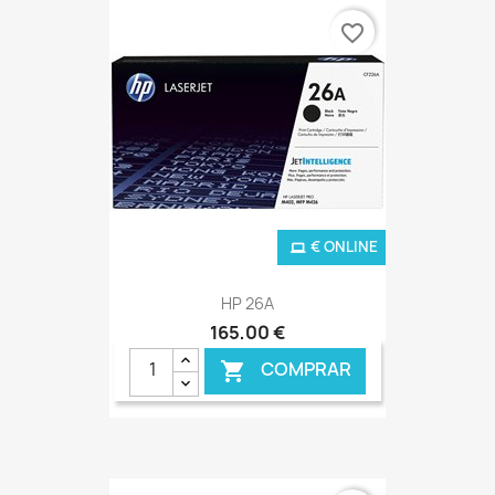
favorite_border
€ ONLINE
HP 26A
165,00 €
COMPRAR
