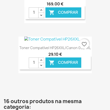
169,00 €
COMPRAR

€ ONLINE
favorite_border
Toner Compatível HP26XXL/Canon 052HXL
29,10 €
COMPRAR

€ ONLINE
16 outros produtos na mesma
categoria: