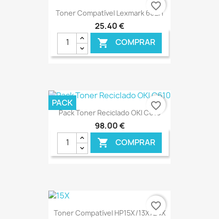
€ ONLINE
favorite_border
Toner Compatível Lexmark 602H
25,40 €
COMPRAR

€ ONLINE
PACK
favorite_border
Pack Toner Reciclado OKI C610
98,00 €
COMPRAR

€ ONLINE
favorite_border
Toner Compatível HP15X/13X/24X