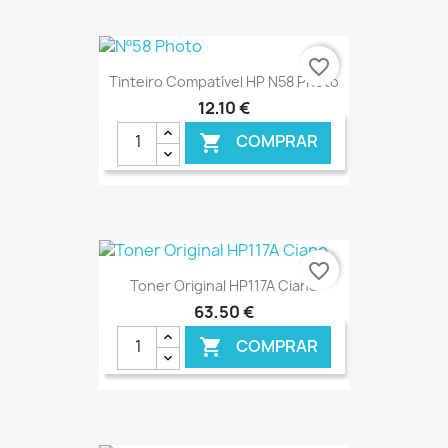
€ ONLINE
favorite_border
Tinteiro Compatível HP N58 Photo
12,10 €
COMPRAR

€ ONLINE
favorite_border
Toner Original HP117A Ciano
63,50 €
COMPRAR
