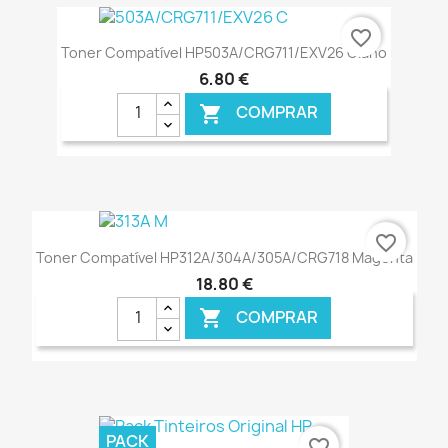
favorite_border
Toner Compatível HP503A/CRG711/EXV26 Ciano
6,80 €
COMPRAR

€ ONLINE
favorite_border
Toner Compatível HP312A/304A/305A/CRG718 Magenta
18,80 €
COMPRAR

€ ONLINE
PACK
favorite_border