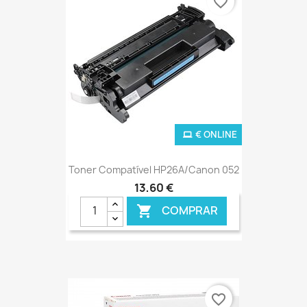
favorite_border
€ ONLINE
Toner Compatível HP26A/Canon 052
13,60 €
COMPRAR

favorite_border