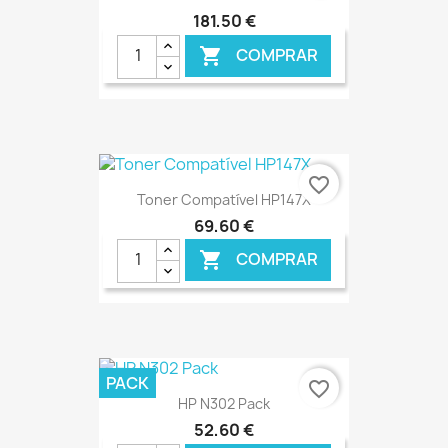
181,50 €
COMPRAR

€ ONLINE
favorite_border
Toner Compatível HP147X
69,60 €
COMPRAR

€ ONLINE
PACK
favorite_border
HP N302 Pack
52,60 €