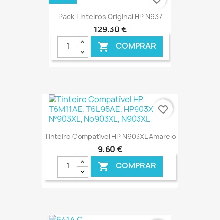
Pack Tinteiros Original HP N937
129,30 €
COMPRAR

€ ONLINE
favorite_border
Tinteiro Compatível HP N903XL Amarelo
9,60 €
COMPRAR

€ ONLINE