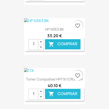
€ ONLINE
favorite_border
HP N363 BK
33,20 €
COMPRAR

€ ONLINE
favorite_border
Toner Compatível HP11X/CRG710H
40,10 €
COMPRAR
