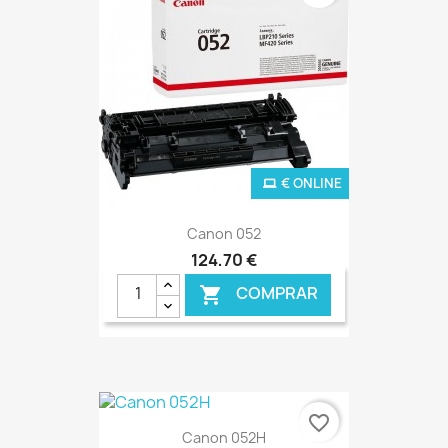
€ ONLINE
Canon 052
124,70 €
COMPRAR

favorite_border
Canon 052H