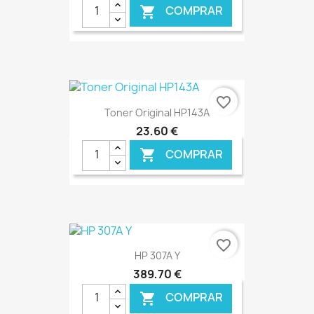
COMPRAR

€ ONLINE
favorite_border
Toner Original HP143A
23,60 €
COMPRAR

€ ONLINE
favorite_border
HP 307A Y
389,70 €
COMPRAR
