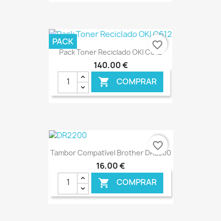
€ ONLINE
PACK
favorite_border
Pack Toner Reciclado OKI C612
140,00 €
COMPRAR

€ ONLINE
favorite_border
Tambor Compatível Brother DR2200
16,00 €
COMPRAR
