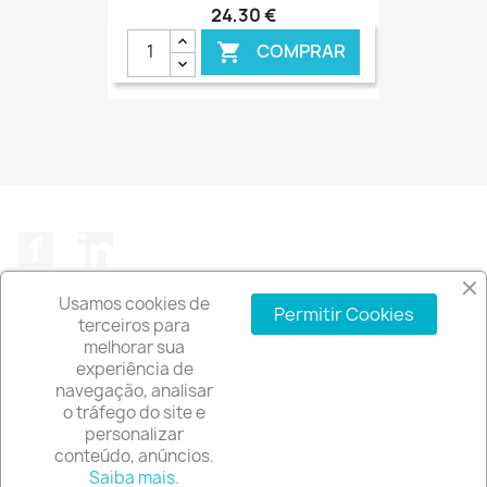
24,30 €
COMPRAR

€ ONLINE
Facebook
LinkedIn
Usamos cookies de
Permitir Cookies
terceiros para
melhorar sua
experiência de
A EMPRESA

navegação, analisar
o tráfego do site e
INFORMAÇÃO DA LOJA
keyboard_arrow_down
personalizar
conteúdo, anúncios.
© 2026 - Software de comércio eletrónico por
Saiba mais.