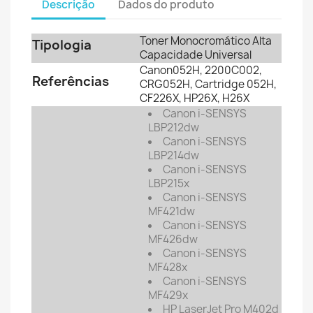
Descrição
Dados do produto
Toner Monocromático Alta
Tipologia
Capacidade Universal
Canon052H, 2200C002,
Referências
CRG052H, Cartridge 052H,
CF226X, HP26X, H26X
Canon i-SENSYS
LBP212dw
Canon i-SENSYS
LBP214dw
Canon i-SENSYS
LBP215x
Canon i-SENSYS
MF421dw
Canon i-SENSYS
MF426dw
Canon i-SENSYS
MF428x
Canon i-SENSYS
MF429x
HP LaserJet Pro M402d