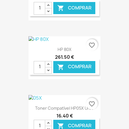
COMPRAR

€ ONLINE
favorite_border
HP 80X
261,50 €
COMPRAR

€ ONLINE
favorite_border
Toner Compatível HP05X UNIV
16,40 €
COMPRAR
