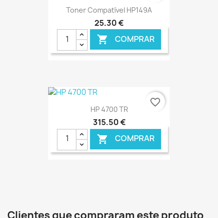
Toner Compatível HP149A
25,30 €
COMPRAR

€ ONLINE
favorite_border
HP 4700 TR
315,50 €
COMPRAR

€ ONLINE
Clientes que compraram este produto