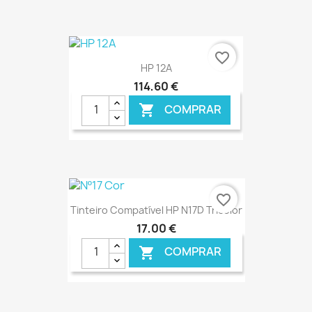
€ ONLINE
favorite_border
HP 12A
114,60 €
COMPRAR

€ ONLINE
favorite_border
Tinteiro Compatível HP N17D Tricolor
17,00 €
COMPRAR
