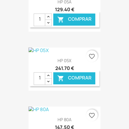
HP 05A
129,40 €
COMPRAR

favorite_border
HP 05X
241,70 €
COMPRAR

€ ONLINE
favorite_border
HP 80A
147,50 €