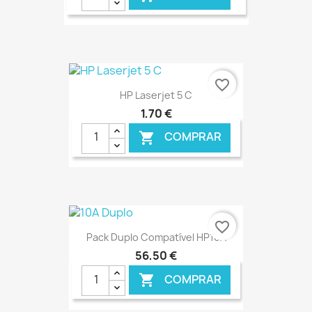
€ ONLINE
favorite_border
HP Laserjet 5 C
1,70 €
COMPRAR

€ ONLINE
favorite_border
Pack Duplo Compatível HP10A
56,50 €
COMPRAR
