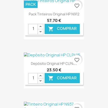
€ ONLINE
PACK
favorite_border
Pack Tinteiros Original HP N912
57,70 €
COMPRAR

€ ONLINE
favorite_border
Depósito Original HP CLP415
23,50 €
COMPRAR

€ ONLINE