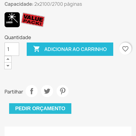
Capacidade:
2x2100/2700 páginas
Quantidade

favorite_border
ADICIONAR AO CARRINHO
Partilhar
PEDIR ORÇAMENTO