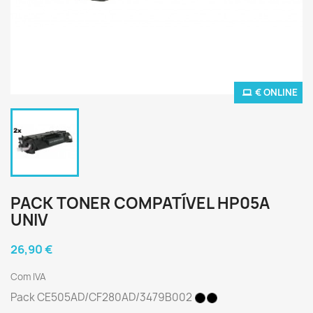
€ ONLINE
PACK TONER COMPATÍVEL HP05A
UNIV
26,90 €
Com IVA
Pack CE505AD/CF280AD/3479B002