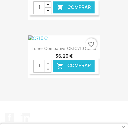
COMPRAR

€ ONLINE
favorite_border
Toner Compatível OKI C710 Ciano
36,20 €
COMPRAR

€ ONLINE
Facebook
LinkedIn