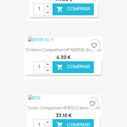
COMPRAR

€ ONLINE
favorite_border
Tinteiro Compatível HP N935XL Amarelo
4,30 €
COMPRAR

€ ONLINE
favorite_border
Toner Compatível HP87X/Canon 041H
33,10 €
COMPRAR
