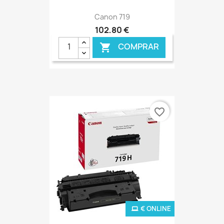
Canon 719
102,80 €
COMPRAR

favorite_border
€ ONLINE