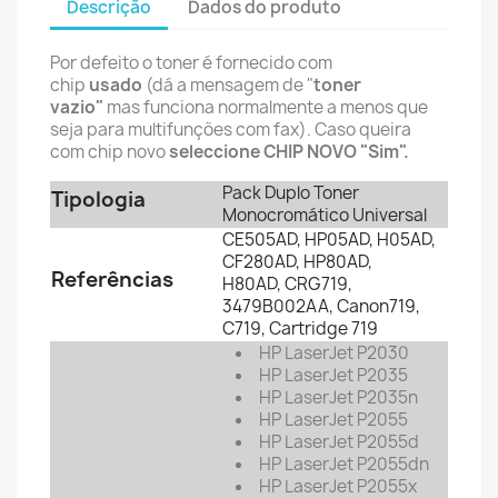
Descrição
Dados do produto
Por defeito o toner é fornecido com
chip
usado
(dá a mensagem de "
toner
vazio"
mas funciona normalmente a menos que
seja para multifunções com fax). Caso queira
com chip novo
seleccione CHIP NOVO "Sim".
Pack Duplo Toner
Tipologia
Monocromático Universal
CE505AD, HP05AD, H05AD,
CF280AD, HP80AD,
Referências
H80AD, CRG719,
3479B002AA, Canon719,
C719, Cartridge 719
HP LaserJet P2030
HP LaserJet P2035
HP LaserJet P2035n
HP LaserJet P2055
HP LaserJet P2055d
HP LaserJet P2055dn
HP LaserJet P2055x