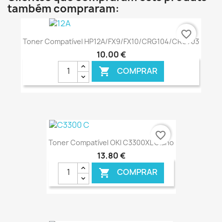
também compraram:
favorite_border
Toner Compatível HP12A/FX9/FX10/CRG104/CRG703
10,00 €
COMPRAR

€ ONLINE
favorite_border
Toner Compatível OKI C3300XL Ciano
13,80 €
COMPRAR
