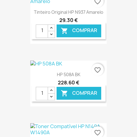
favorite_border
Tinteiro Original HP N937 Amarelo
29,30 €
COMPRAR

€ ONLINE
favorite_border
HP 508A BK
228,60 €
COMPRAR

€ ONLINE
favorite_border