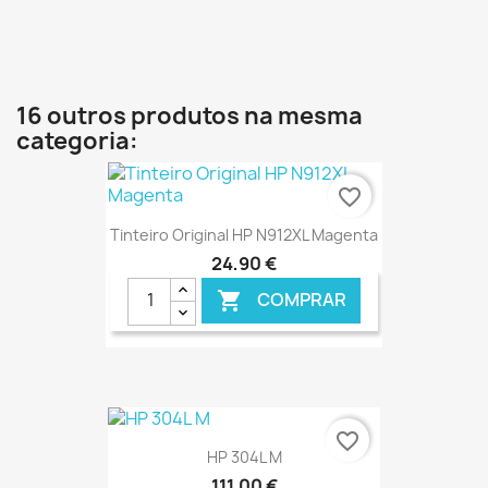
€ ONLINE
16 outros produtos na mesma
categoria:
favorite_border
Tinteiro Original HP N912XL Magenta
24,90 €
COMPRAR

€ ONLINE
favorite_border
HP 304L M
111,00 €