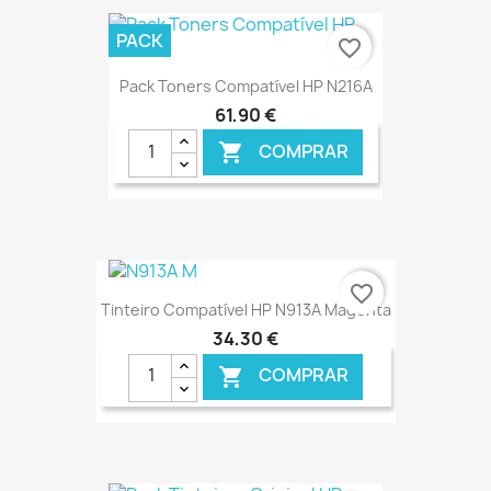
€ ONLINE
PACK
favorite_border
Pack Toners Compatível HP N216A
61,90 €
COMPRAR

€ ONLINE
favorite_border
Tinteiro Compatível HP N913A Magenta
34,30 €
COMPRAR
