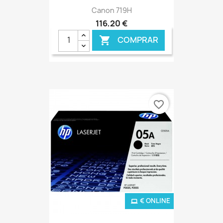
Canon 719H
116,20 €
COMPRAR

favorite_border
€ ONLINE