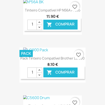
€ ONLINE
favorite_border
Tinteiro Compatível HP N56A Preto
11,90 €
COMPRAR

€ ONLINE
PACK
favorite_border
Pack Tinteiro Compatível Brother LC900
8,10 €
COMPRAR

€ ONLINE
favorite_border