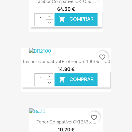
Tambor Compatível OKI C5600
64,30 €
COMPRAR

€ ONLINE
favorite_border
Tambor Compatível Brother DR2100/SP1200
14,80 €
COMPRAR

€ ONLINE
favorite_border
Toner Compatível OKI B430XL
10,70 €