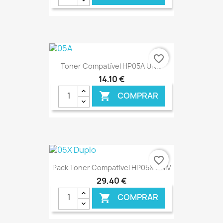
€ ONLINE
favorite_border
Toner Compatível HP05A UNIV
14,10 €
COMPRAR

€ ONLINE
favorite_border
Pack Toner Compatível HP05X UNIV
29,40 €
COMPRAR
