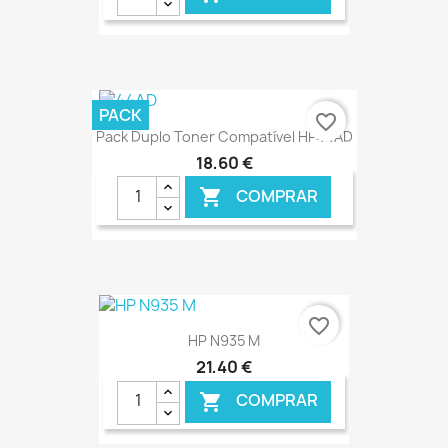
€ ONLINE
PACK
favorite_border
Pack Duplo Toner Compatível HP44AD
18,60 €
COMPRAR

€ ONLINE
favorite_border
HP N935 M
21,40 €
COMPRAR
