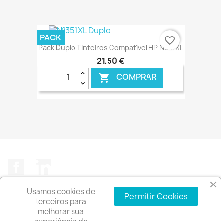
€ ONLINE
PACK
favorite_border
Pack Duplo Tinteiros Compatível HP N351XL
21,50 €
COMPRAR

€ ONLINE
Facebook
LinkedIn
Usamos cookies de
Permitir Cookies
terceiros para
melhorar sua