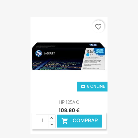
favorite_border
€ ONLINE
HP 125A C
108,80 €
COMPRAR
