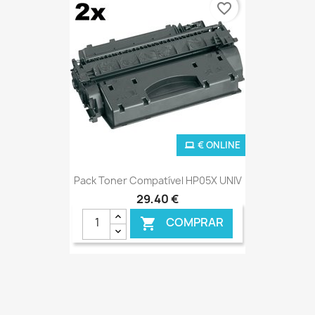
favorite_border
€ ONLINE
Pack Toner Compatível HP05X UNIV
29,40 €
COMPRAR
