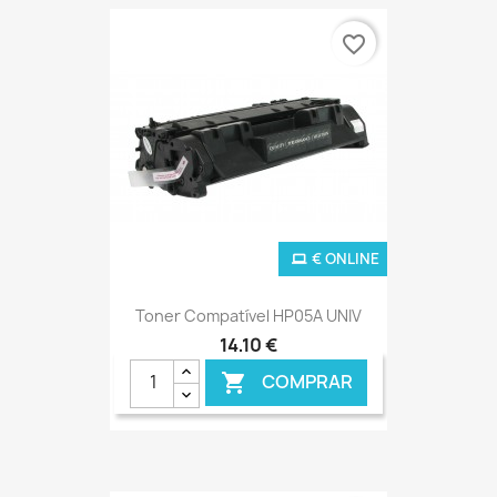
favorite_border
€ ONLINE
Toner Compatível HP05A UNIV
14,10 €
COMPRAR
