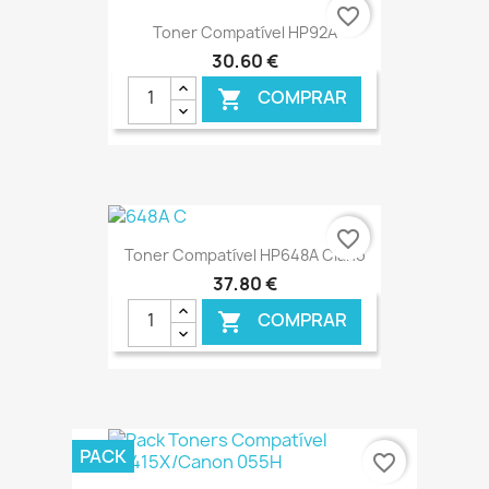
€ ONLINE
favorite_border
Toner Compatível HP92A
30,60 €
COMPRAR

€ ONLINE
favorite_border
Toner Compatível HP648A Ciano
37,80 €
COMPRAR

€ ONLINE
PACK
favorite_border