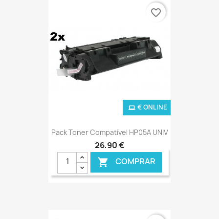
favorite_border
€ ONLINE
Pack Toner Compatível HP05A UNIV
26,90 €
COMPRAR
