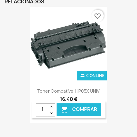
RELACIONADOS
favorite_border
€ ONLINE
Toner Compatível HP05X UNIV
16,40 €
COMPRAR
