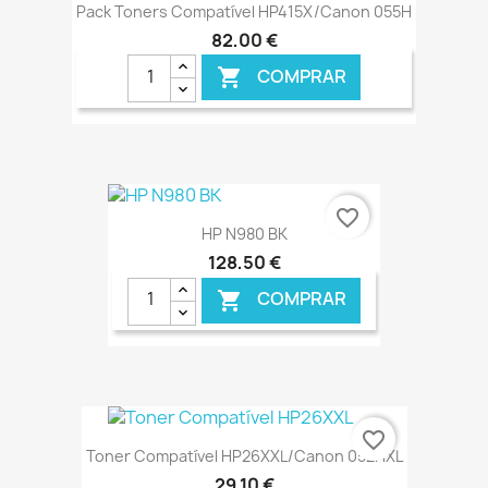
Pack Toners Compatível HP415X/Canon 055H
82,00 €
COMPRAR

€ ONLINE
favorite_border
HP N980 BK
128,50 €
COMPRAR

€ ONLINE
favorite_border
Toner Compatível HP26XXL/Canon 052HXL
29,10 €