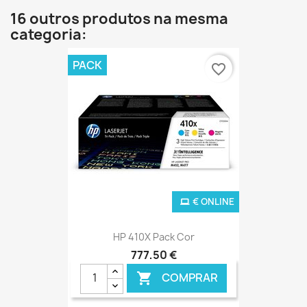
16 outros produtos na mesma
categoria:
PACK
favorite_border
€ ONLINE
HP 410X Pack Cor
777,50 €
COMPRAR
