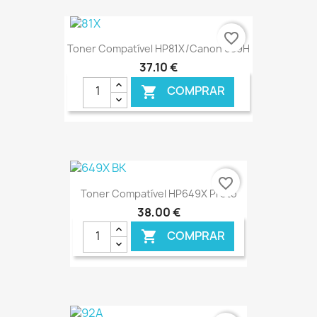
€ ONLINE
favorite_border
Toner Compatível HP81X/Canon 039H
37,10 €
COMPRAR

€ ONLINE
favorite_border
Toner Compatível HP649X Preto
38,00 €
COMPRAR
