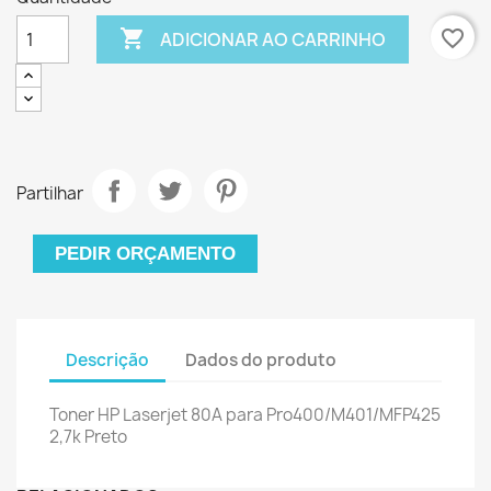

favorite_border
ADICIONAR AO CARRINHO
Partilhar
PEDIR ORÇAMENTO
Descrição
Dados do produto
Toner HP Laserjet 80A para Pro400/M401/MFP425
2,7k Preto