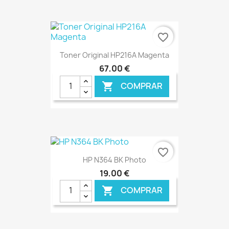
favorite_border
Toner Original HP216A Magenta
67,00 €
COMPRAR

€ ONLINE
favorite_border
HP N364 BK Photo
19,00 €
COMPRAR
