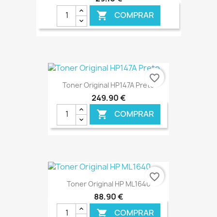
COMPRAR

€ ONLINE
favorite_border
Toner Original HP147A Preto
249,90 €
COMPRAR

€ ONLINE
favorite_border
Toner Original HP ML1640
88,90 €
COMPRAR
