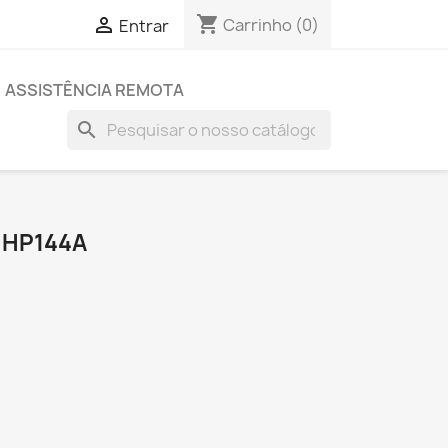
shopping_cart

Carrinho
(0)
Entrar
ASSISTÊNCIA REMOTA
search
 HP144A