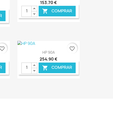
153,70 €
COMPRAR

R
NLINE
€ ONLINE
vorite_border
favorite_border
Ver+

HP 90A
254,90 €
R
COMPRAR

NLINE
€ ONLINE