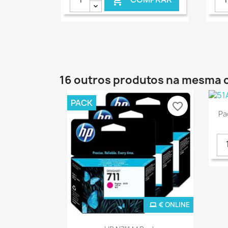

16 outros produtos na mesma 
PACK
favorite_border
Pa
€ ONLINE
Ver+
