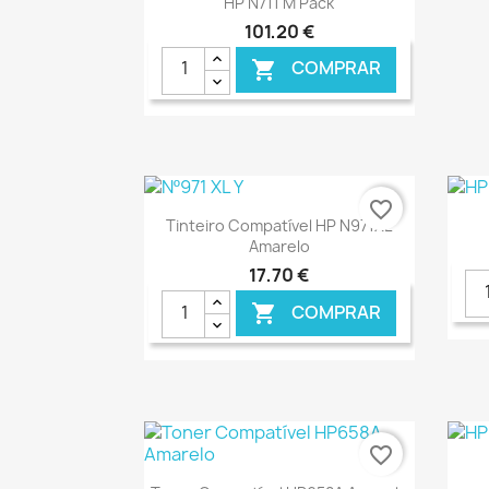
HP N711 M Pack
101,20 €
COMPRAR

favorite_border
Ver+

Tinteiro Compatível HP N971XL
Amarelo
17,70 €
COMPRAR

€ ONLINE
favorite_border
Ver+
