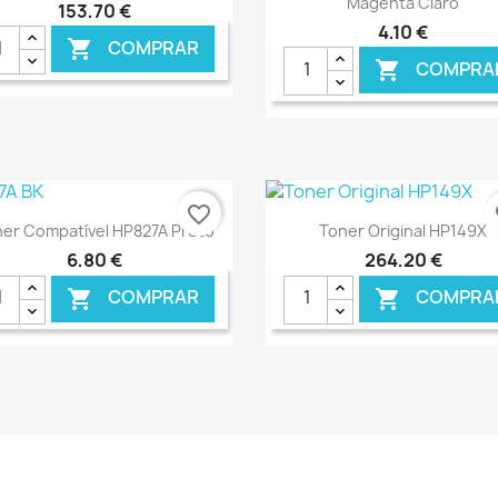
Magenta Claro
153,70 €
4,10 €
COMPRAR

COMPRA

€ ONLINE
€ O
favorite_border
fa
Ver+
Ver+


er Compatível HP827A Preto
Toner Original HP149X
6,80 €
264,20 €
COMPRAR
COMPRA


€ ONLINE
€ O