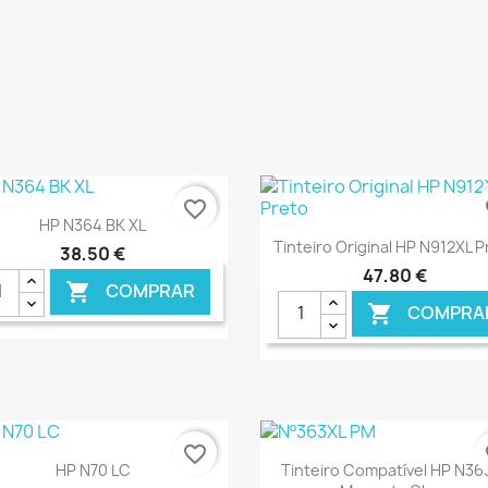
favorite_border
fa
Ver+

HP N364 BK XL
Ver+

Tinteiro Original HP N912XL P
38,50 €
47,80 €
COMPRAR

COMPRA

€ ONLINE
€ O
favorite_border
fa
Ver+
Ver+


HP N70 LC
Tinteiro Compatível HP N36