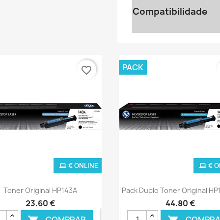
Compatibilidade
PACK
favorite_border
€ ONLINE
€ O
Ver+
Ver+


Toner Original HP143A
Pack Duplo Toner Original H
23,60 €
44,80 €
COMPRAR
COMPRA