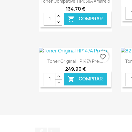
Toner Compatível HP658A Amarelo
134,70 €
COMPRAR

€ ONLINE
favorite_border
Ver+

Toner Original HP147A Preto
Ton
249,90 €
COMPRAR

€ ONLINE
Facebook
LinkedIn