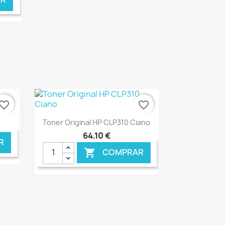
vorite_border
favorite_border
Ver+

Toner Original HP CLP310 Ciano
64,10 €
R
COMPRAR

NLINE
€ ONLINE