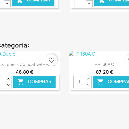


categoria:
favorite_border
fa
Ver+
Ver+


ck Toners Compatível HP51A
HP 130A C
46,80 €
87,20 €
COMPRAR
COMPRA


€ ONLINE
€ O