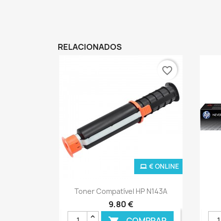
RELACIONADOS
favorite_border
€ ONLINE
Ver+

Toner Compatível HP N143A
9,80 €
COMPRAR