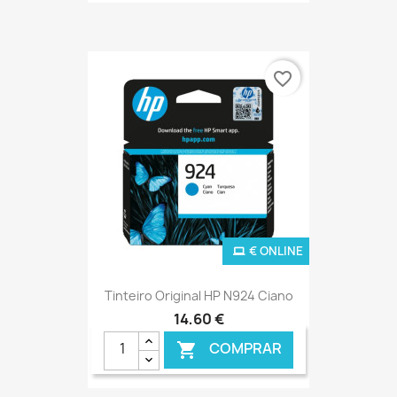
favorite_border
€ ONLINE
Tinteiro Original HP N924 Ciano
14,60 €
COMPRAR
