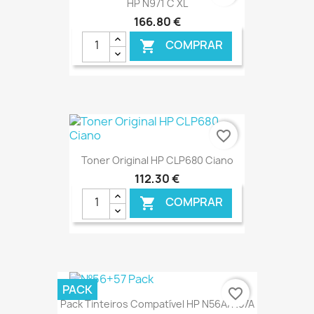
HP N971 C XL
166,80 €
COMPRAR

€ ONLINE
favorite_border
Toner Original HP CLP680 Ciano
112,30 €
COMPRAR

€ ONLINE
PACK
favorite_border
Pack Tinteiros Compatível HP N56A/N57A