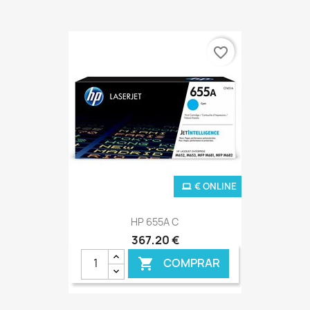
favorite_border
€ ONLINE
HP 655A C
367,20 €
COMPRAR
