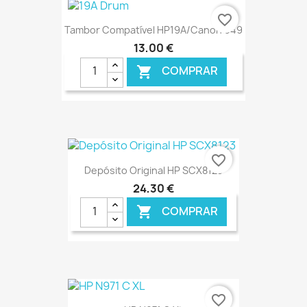
€ ONLINE
favorite_border
Tambor Compatível HP19A/Canon 049
13,00 €
COMPRAR

€ ONLINE
favorite_border
Depósito Original HP SCX8123
24,30 €
COMPRAR

€ ONLINE
favorite_border