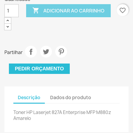

favorite_border
ADICIONAR AO CARRINHO
Partilhar
PEDIR ORÇAMENTO
Descrição
Dados do produto
Toner HP Laserjet 827A Enterprise MFP M880z
Amarelo