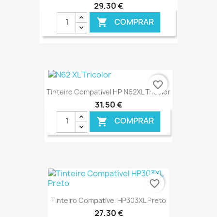
29,30 €
COMPRAR

€ ONLINE
favorite_border
Tinteiro Compatível HP N62XL Tricolor
31,50 €
COMPRAR

€ ONLINE
favorite_border
Tinteiro Compatível HP303XL Preto
27,30 €