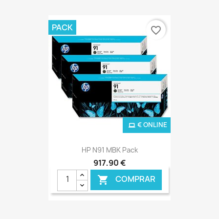
PACK
favorite_border
€ ONLINE
HP N91 MBK Pack
917,90 €
COMPRAR
