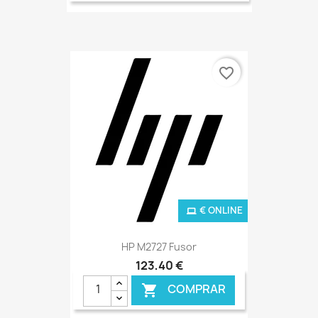
favorite_border
€ ONLINE
HP M2727 Fusor
123,40 €
COMPRAR
