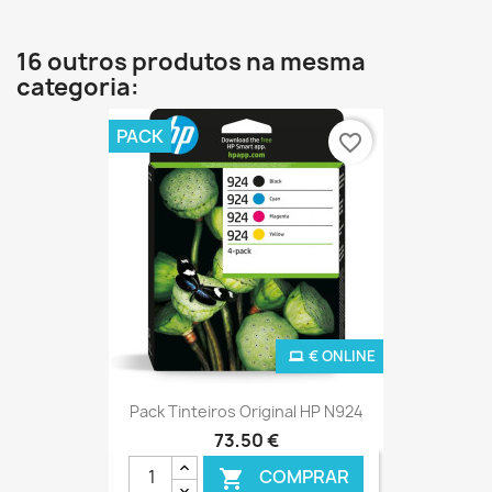
16 outros produtos na mesma
categoria:
PACK
favorite_border
€ ONLINE
Pack Tinteiros Original HP N924
73,50 €
COMPRAR
