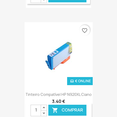
favorite_border
€ ONLINE
Tinteiro Compatível HP N920XL Ciano
3,40 €
COMPRAR
