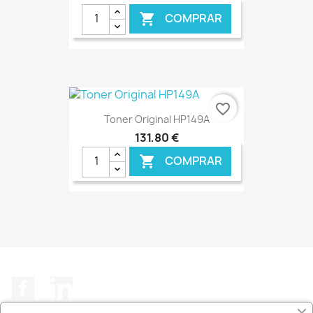
COMPRAR

€ ONLINE
favorite_border
Toner Original HP149A
131,80 €
COMPRAR

€ ONLINE
Facebook
LinkedIn