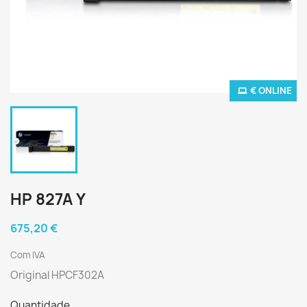
€ ONLINE
HP 827A Y
675,20 €
Com IVA
Original HPCF302A
Quantidade