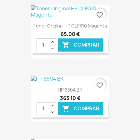
favorite_border
Toner Original HP CLP310 Magenta
65,00 €
COMPRAR

€ ONLINE
favorite_border
HP 650A BK
363,10 €
COMPRAR
