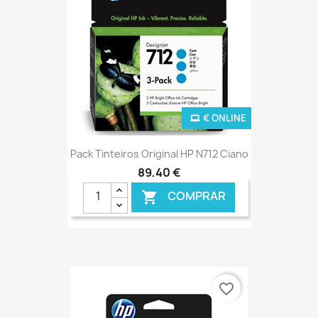
€ ONLINE
Pack Tinteiros Original HP N712 Ciano
89,40 €
COMPRAR

favorite_border