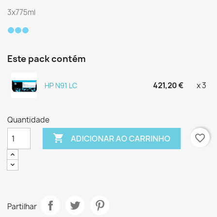
3x775ml
Este pack contém
421,20 €
x 3
HP N91 LC
Quantidade

favorite_border
ADICIONAR AO CARRINHO
Partilhar