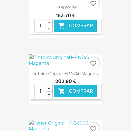
€ ONLINE
favorite_border
HP 305X BK
153,70 €
COMPRAR

€ ONLINE
favorite_border
Tinteiro Original HP N746 Magenta
202,80 €
COMPRAR

€ ONLINE
favorite_border