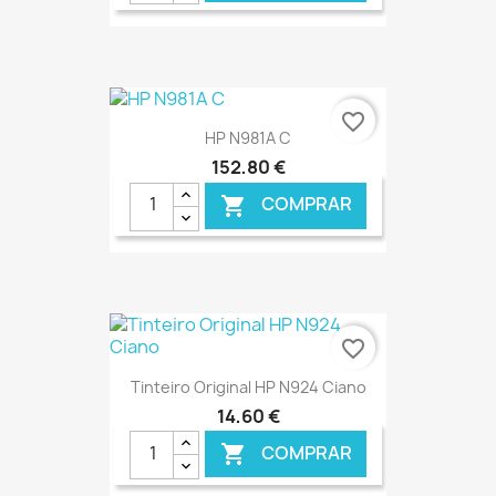
€ ONLINE
favorite_border
HP N981A C
152,80 €
COMPRAR

€ ONLINE
favorite_border
Tinteiro Original HP N924 Ciano
14,60 €
COMPRAR
