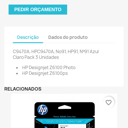
PEDIR ORÇAMENTO
Descrição
Dados do produto
C9470A
, HP
C9470A
, No91, HP91, Nº91 Azul
Claro Pack 3 Unidades
HP Designjet Z6100 Photo
HP Designjet Z6100ps
RELACIONADOS
favorite_border