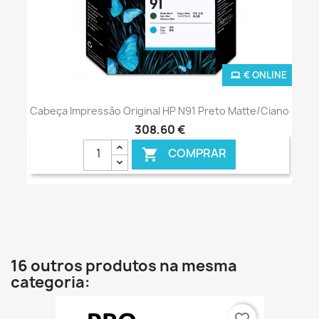
€ ONLINE
Cabeça Impressão Original HP N91 Preto Matte/Ciano
308,60 €
COMPRAR

16 outros produtos na mesma
categoria:
favorite_border