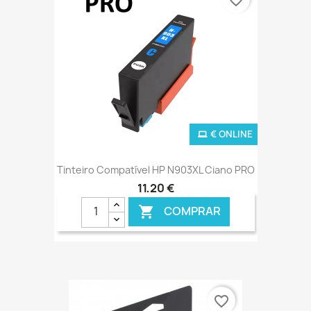
€ ONLINE
Tinteiro Compatível HP N903XL Ciano PRO
11,20 €
COMPRAR

favorite_border