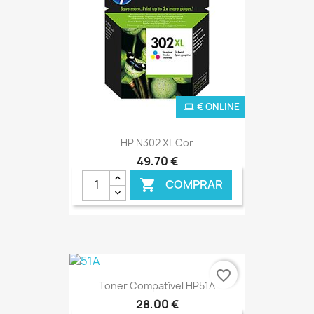
€ ONLINE
HP N302 XL Cor
49,70 €
COMPRAR

favorite_border
Toner Compatível HP51A
28,00 €