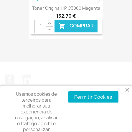
Toner Original HP C3000 Magenta
152,70 €
COMPRAR

€ ONLINE
Facebook
LinkedIn
Usamos cookies de
Permitir Cookies
terceiros para
melhorar sua
experiência de
A EMPRESA

navegação, analisar
o tráfego do site e
INFORMAÇÃO DA LOJA
keyboard_arrow_down
personalizar