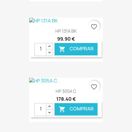
€ ONLINE
favorite_border
HP 131A BK
99,90 €
COMPRAR

€ ONLINE
favorite_border
HP 305A C
178,40 €
COMPRAR
