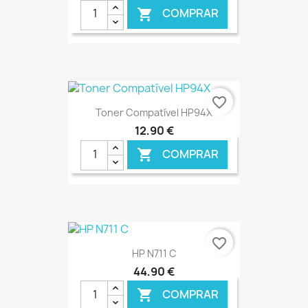
COMPRAR

€ ONLINE
favorite_border
Toner Compatível HP94X
12,90 €
COMPRAR

€ ONLINE
favorite_border
HP N711 C
44,90 €
COMPRAR
