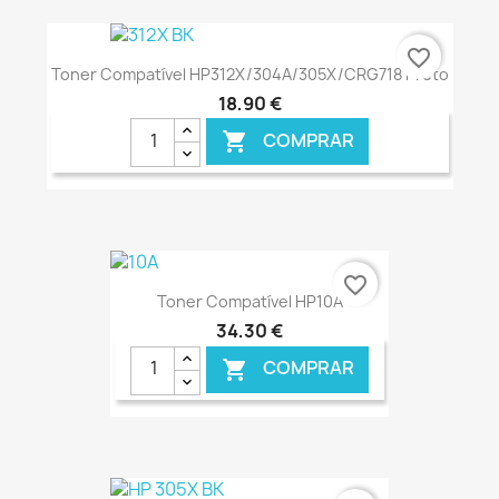
€ ONLINE
favorite_border
Toner Compatível HP312X/304A/305X/CRG718 Preto
18,90 €
COMPRAR

€ ONLINE
favorite_border
Toner Compatível HP10A
34,30 €
COMPRAR
