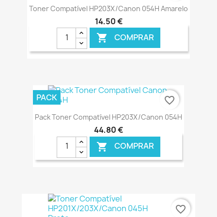
Toner Compatível HP203X/Canon 054H Amarelo
14,50 €
COMPRAR

€ ONLINE
PACK
favorite_border
Pack Toner Compatível HP203X/Canon 054H
44,80 €
COMPRAR

€ ONLINE
favorite_border