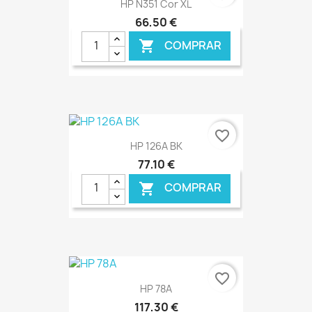
HP N351 Cor XL
66,50 €
COMPRAR

€ ONLINE
favorite_border
HP 126A BK
77,10 €
COMPRAR

€ ONLINE
favorite_border
HP 78A
117,30 €