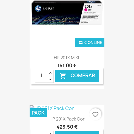
€ ONLINE
HP 201X M XL
151,00 €
COMPRAR

PACK
favorite_border
HP 201X Pack Cor
423,50 €