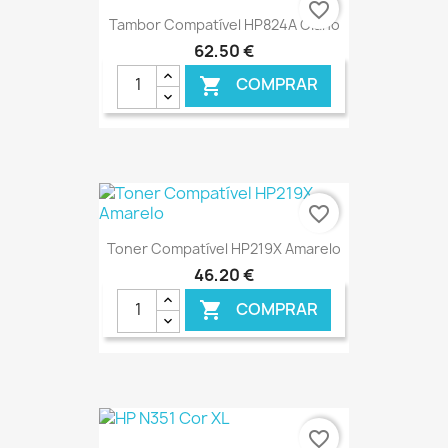
favorite_border
Tambor Compatível HP824A Ciano
62,50 €
COMPRAR

€ ONLINE
favorite_border
Toner Compatível HP219X Amarelo
46,20 €
COMPRAR

€ ONLINE
favorite_border