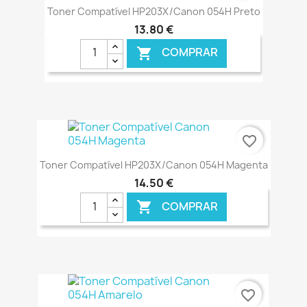
Toner Compatível HP203X/Canon 054H Preto
13,80 €
COMPRAR

€ ONLINE
favorite_border
Toner Compatível HP203X/Canon 054H Magenta
14,50 €
COMPRAR

€ ONLINE
favorite_border