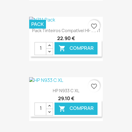
€ ONLINE
PACK
favorite_border
Pack Tinteiros Compatível HP N711
22,90 €
COMPRAR

€ ONLINE
favorite_border
HP N933 C XL
29,10 €
COMPRAR
