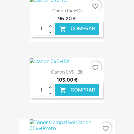
€ ONLINE
favorite_border
Canon 045H C
96,20 €
COMPRAR

€ ONLINE
favorite_border
Canon 045H BK
103,00 €
COMPRAR

€ ONLINE
favorite_border