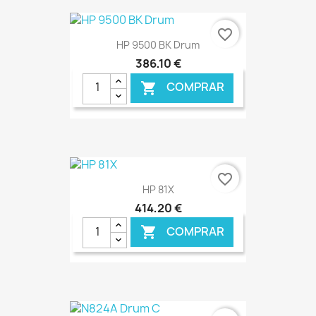
€ ONLINE
favorite_border
HP 9500 BK Drum
386,10 €
COMPRAR

€ ONLINE
favorite_border
HP 81X
414,20 €
COMPRAR

€ ONLINE