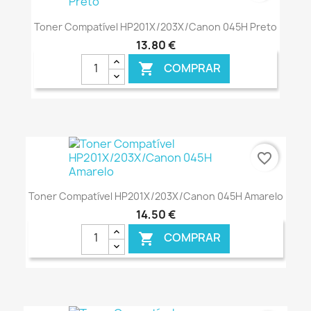
Toner Compatível HP201X/203X/Canon 045H Preto
13,80 €
COMPRAR

€ ONLINE
favorite_border
Toner Compatível HP201X/203X/Canon 045H Amarelo
14,50 €
COMPRAR

€ ONLINE