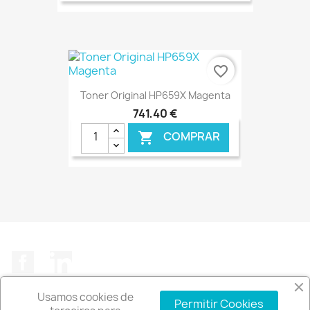
€ ONLINE
favorite_border
Toner Original HP659X Magenta
741,40 €
COMPRAR

€ ONLINE
Facebook
LinkedIn
Usamos cookies de
Permitir Cookies