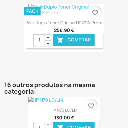
€ ONLINE
PACK
favorite_border
Pack Duplo Toner Original HP201X Preto
256,90 €
COMPRAR

€ ONLINE
16 outros produtos na mesma
categoria:
favorite_border
HP N70 LC/LM
130,00 €
COMPRAR
