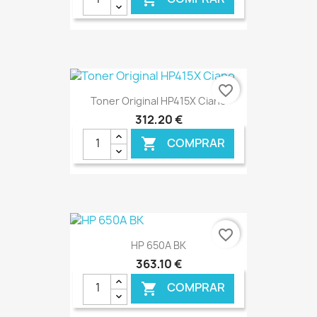
€ ONLINE
favorite_border
Toner Original HP415X Ciano
312,20 €
COMPRAR

€ ONLINE
favorite_border
HP 650A BK
363,10 €
COMPRAR
