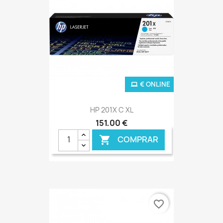
€ ONLINE
HP 201X C XL
151,00 €
COMPRAR

favorite_border