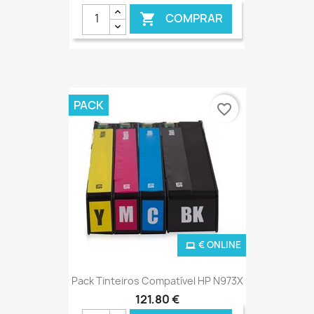
COMPRAR

€ ONLINE
PACK
favorite_border
€ ONLINE
Pack Tinteiros Compatível HP N973X
121,80 €