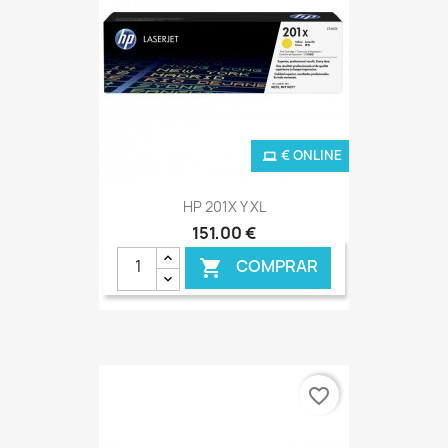
€ ONLINE
HP 201X Y XL
151,00 €
COMPRAR

favorite_border