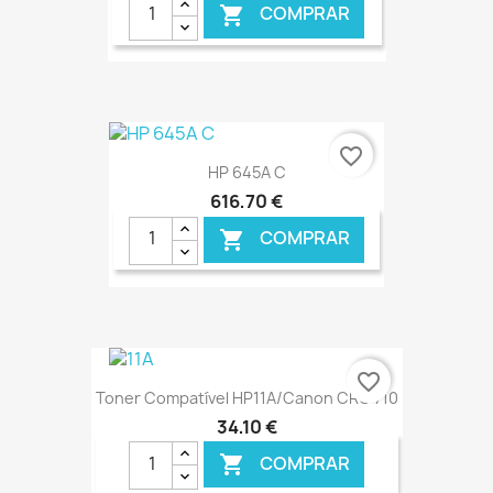
COMPRAR

favorite_border
HP 645A C
616,70 €
COMPRAR

€ ONLINE
favorite_border
Toner Compatível HP11A/Canon CRG 710
34,10 €
COMPRAR
