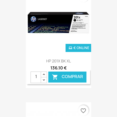
€ ONLINE
HP 201X BK XL
136,10 €
COMPRAR

favorite_border