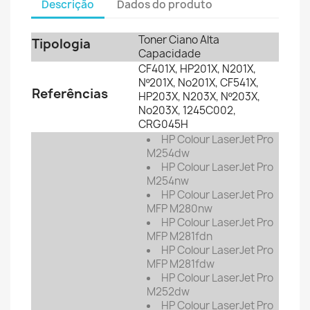
Descrição
Dados do produto
Toner Ciano Alta
Tipologia
Capacidade
CF401X, HP201X, N201X,
Nº201X, No201X, CF541X,
Referências
HP203X, N203X, Nº203X,
No203X,
1245C002
,
CRG045H
HP Colour LaserJet Pro
M254dw
HP Colour LaserJet Pro
M254nw
HP Colour LaserJet Pro
MFP M280nw
HP Colour LaserJet Pro
MFP M281fdn
HP Colour LaserJet Pro
MFP M281fdw
HP Colour LaserJet Pro
M252dw
HP Colour LaserJet Pro