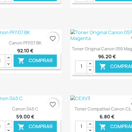
€ ONLINE
€ O
favorite_border
fa
Ver+

Canon PFI107 BK
Ver+

Toner Original Canon 055 Ma
92,10 €
96,20 €
COMPRAR

COMPRA

€ ONLINE
€ O
favorite_border
fa
Ver+
Ver+


Canon 045 C
Toner Compatível Canon C
59,00 €
6,80 €
COMPRAR
COMPRA

