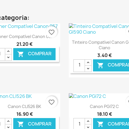
categoria:
favorite_border
fa
Ver+

oner Compatível Canon 057
Ver+

Tinteiro Compatível Canon G
21,20 €
Ciano
COMPRAR

3,40 €
COMPRA

€ ONLINE
€ O
favorite_border
fa
Ver+
Ver+


Canon CLI526 BK
Canon PGI72 C
16,90 €
18,10 €
COMPRAR
COMPRA

