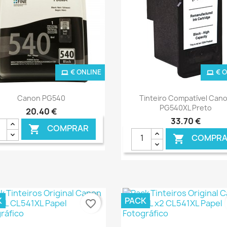
€ ONLINE
€ 
Ver+
Ver+


Canon PG540
Tinteiro Compatível Can
PG540XL Preto
20,40 €
33,70 €
COMPRAR

COMPRA

K
PACK
favorite_border