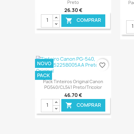
Preto
Pa
26,30 €
COMPRAR

€ ONLINE
NOVO
favorite_border
PACK
Ver+

Pack Tinteiros Original Canon
PG540/CL541 Preto/Tricolor
46,70 €
COMPRAR

€ ONLINE