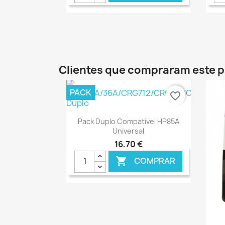
€ ONLINE
Clientes que compraram este
PACK
favorite_border
Ver+

Pack Duplo Compatível HP85A
Universal
16,70 €
COMPRAR

€ ONLINE