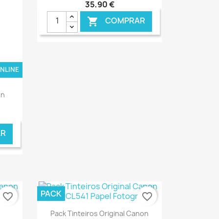
35,90 €
COMPRAR

ONLINE
€ ONLINE
on
R
PACK
favorite_border
favorite_border
Ver+

Pack Tinteiros Original Canon