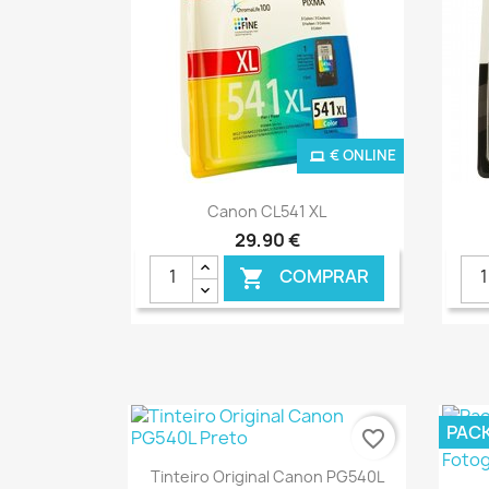
€ ONLINE
Ver+

Canon CL541 XL
29,90 €
COMPRAR

PAC
favorite_border
Ver+

Tinteiro Original Canon PG540L