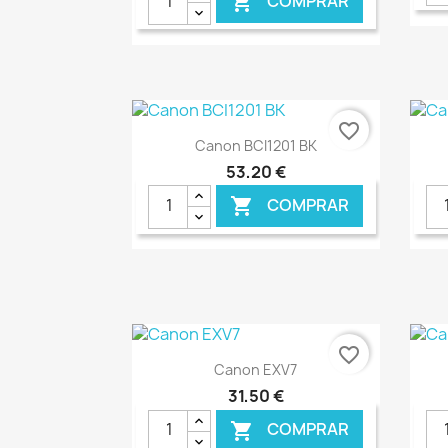
COMPRAR

€ ONLINE
favorite_border
Ver+

Canon BCI1201 BK
53,20 €
COMPRAR

€ ONLINE
favorite_border
Ver+

Canon EXV7
31,50 €
COMPRAR
