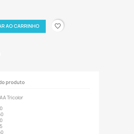
favorite_border
AR AO CARRINHO
do produto
AA Tricolor
50
50
50
5
50