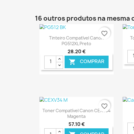
16 outros produtos na mesma 
favorite_border
Ver+

Tinteiro Compatível Canon
T
PG512XL Preto
28,20 €
COMPRAR

€ ONLINE
favorite_border
Ver+

Toner Compatível Canon CEXV34
Magenta
57,10 €