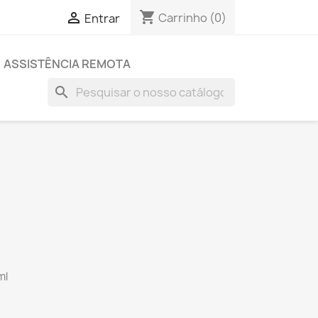
shopping_cart

Carrinho
(0)
Entrar
ASSISTÊNCIA REMOTA
search
ml