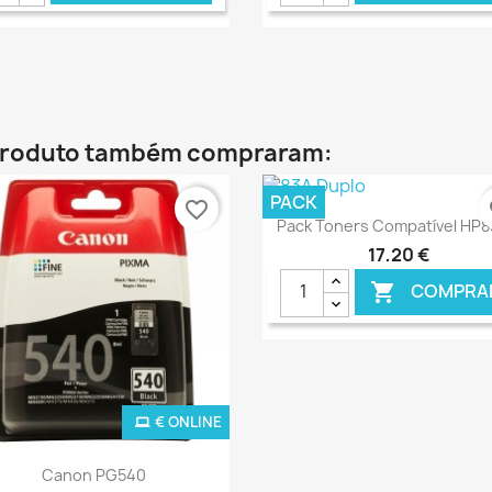
€ ONLINE
€ O
 produto também compraram:
PACK
favorite_border
fa
Ver+

Pack Toners Compatível HP
17,20 €
COMPRA

€ ONLINE
€ O
Ver+

Canon PG540