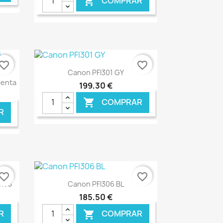
COMPRAR

NLINE
€ ONLINE
vorite_border
favorite_border
Ver+

Canon PFI301 GY
genta
199,30 €
COMPRAR

R
NLINE
€ ONLINE
vorite_border
favorite_border
Ver+

EXV3
Canon PFI306 BL
185,50 €
R
COMPRAR
