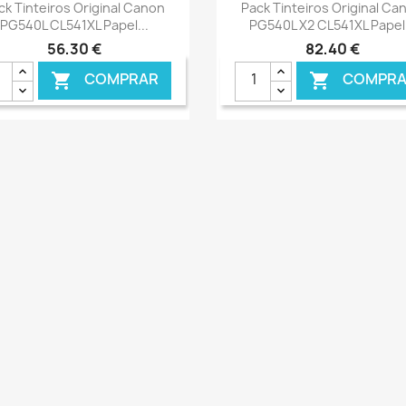
Ver+
Ver+


ck Tinteiros Original Canon
Pack Tinteiros Original Ca
PG540L CL541XL Papel...
PG540L X2 CL541XL Papel.
56,30 €
82,40 €
COMPRAR
COMPRA


€ ONLINE
€ 