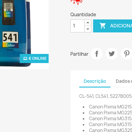
Quantidade

ADICION
Partilhar
€ ONLINE
Descrição
Dados 
CL-541, CL541, 5227B005
Canon Pixma MG21
Canon Pixma MG22
Canon Pixma MG31
Canon Pixma MG315
Canon Pixma MG32