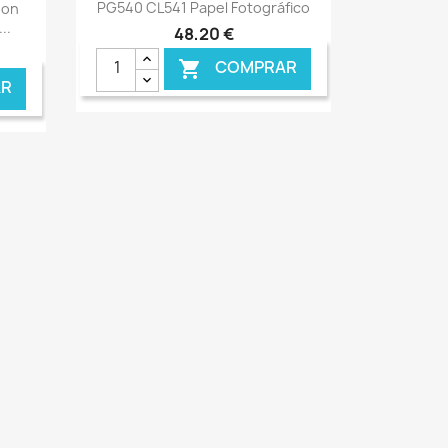
PG540 CL541 Papel Fotográfico
non
..
48,20 €
COMPRAR

R
ONLINE
€ ONLINE