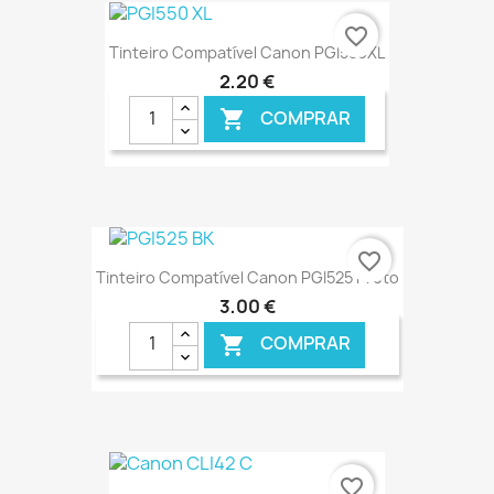
€ ONLINE
favorite_border
Tinteiro Compatível Canon PGI550XL
2,20 €
COMPRAR

€ ONLINE
favorite_border
Tinteiro Compatível Canon PGI525 Preto
3,00 €
COMPRAR

€ ONLINE
favorite_border