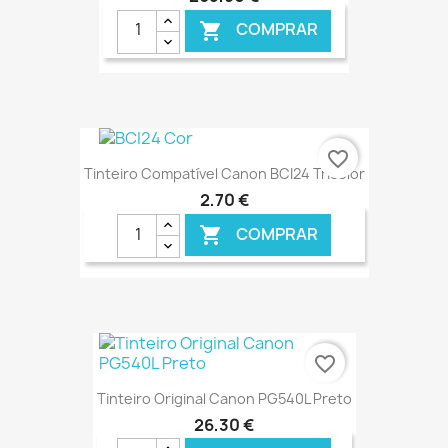
COMPRAR

€ ONLINE
favorite_border
Tinteiro Compatível Canon BCI24 Tricolor
2,70 €
COMPRAR

€ ONLINE
favorite_border
Tinteiro Original Canon PG540L Preto
26,30 €