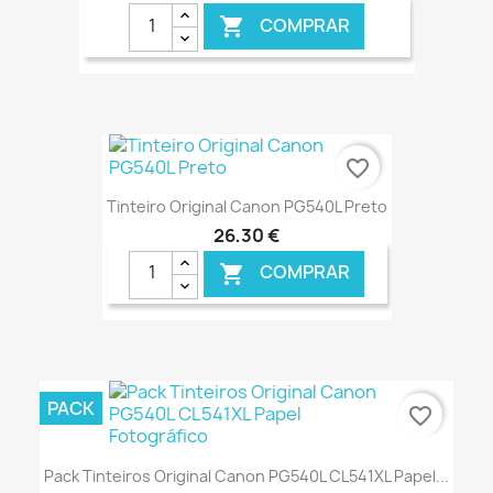
COMPRAR

€ ONLINE
favorite_border
Tinteiro Original Canon PG540L Preto
26,30 €
COMPRAR

€ ONLINE
PACK
favorite_border
Pack Tinteiros Original Canon PG540L CL541XL Papel...