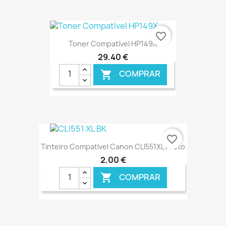
€ ONLINE
favorite_border
Toner Compatível HP149X
29,40 €
COMPRAR

€ ONLINE
favorite_border
Tinteiro Compatível Canon CLI551XL Preto
2,00 €
COMPRAR
