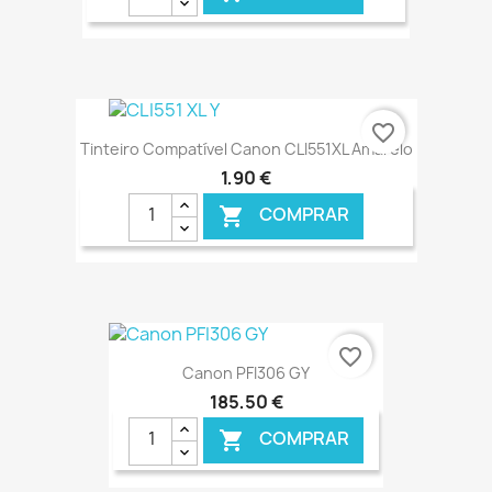
€ ONLINE
favorite_border
Tinteiro Compatível Canon CLI551XL Amarelo
1,90 €
COMPRAR

€ ONLINE
favorite_border
Canon PFI306 GY
185,50 €
COMPRAR
