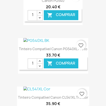
Canon PG540
20,40 €
COMPRAR

€ ONLINE
favorite_border
Tinteiro Compatível Canon PG540XL Preto
33,70 €
COMPRAR

€ ONLINE
favorite_border
Tinteiro Compatível Canon CL541XL Tricolor
35,90 €