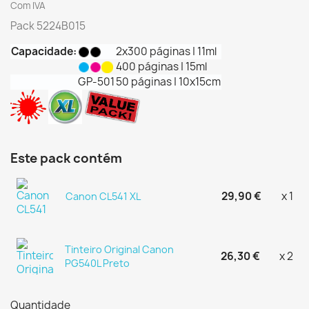
Com IVA
Pack 5224B015
Capacidade:
2x300 páginas | 11ml
400 páginas | 15ml
GP-501
50 páginas | 10x15cm
Este pack contém
29,90 €
x 1
Canon CL541 XL
Tinteiro Original Canon
26,30 €
x 2
PG540L Preto
Quantidade