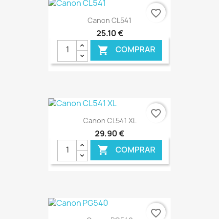
favorite_border
Canon CL541
25,10 €
COMPRAR

€ ONLINE
favorite_border
Canon CL541 XL
29,90 €
COMPRAR

€ ONLINE
favorite_border