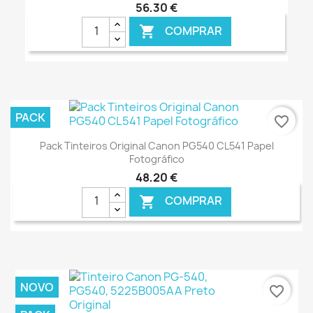
56,30 €
COMPRAR

€ ONLINE
PACK
favorite_border
Pack Tinteiros Original Canon PG540 CL541 Papel
Fotográfico
48,20 €
COMPRAR

€ ONLINE
NOVO
favorite_border