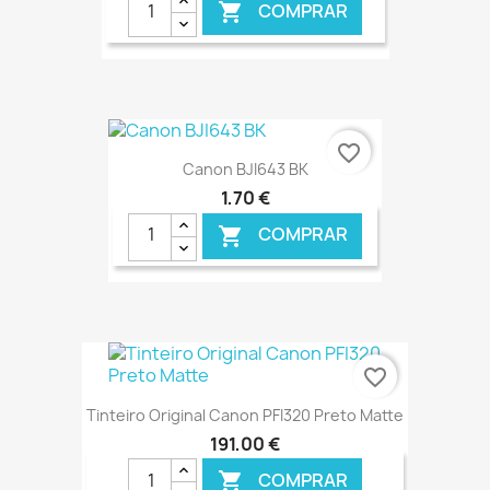
COMPRAR

€ ONLINE
favorite_border
Canon BJI643 BK
1,70 €
COMPRAR

€ ONLINE
favorite_border
Tinteiro Original Canon PFI320 Preto Matte
191,00 €
COMPRAR
