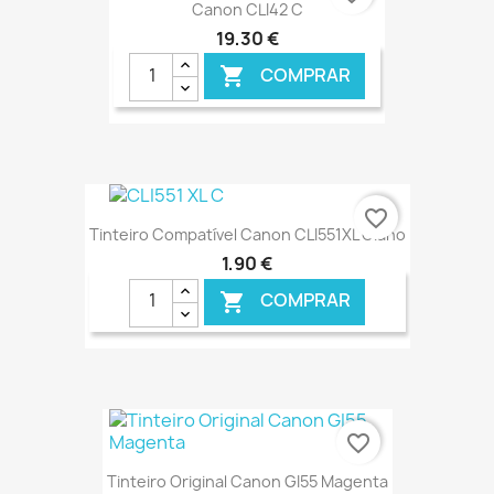
Canon CLI42 C
19,30 €
COMPRAR

€ ONLINE
favorite_border
Tinteiro Compatível Canon CLI551XL Ciano
1,90 €
COMPRAR

€ ONLINE
favorite_border
Tinteiro Original Canon GI55 Magenta