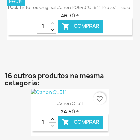
PACK
Pack Tinteiros Original Canon PG540/CL541 Preto/Tricolor
46,70 €
COMPRAR

€ ONLINE
16 outros produtos na mesma
categoria:
favorite_border
Canon CL511
24,50 €
COMPRAR
