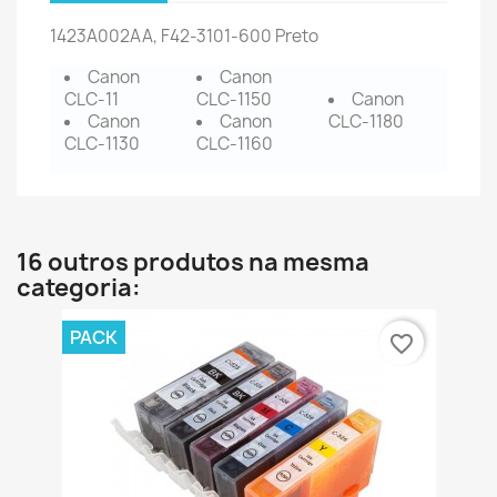
1423A002AA, F42-3101-600
Preto
Canon
Canon
CLC-11
CLC-1150
Canon
Canon
Canon
CLC-1180
CLC-1130
CLC-1160
16 outros produtos na mesma
categoria:
PACK
favorite_border