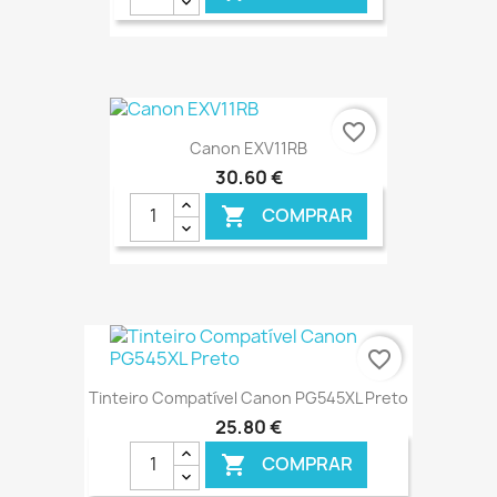
€ ONLINE
favorite_border
Canon EXV11RB
30,60 €
COMPRAR

€ ONLINE
favorite_border
Tinteiro Compatível Canon PG545XL Preto
25,80 €
COMPRAR
