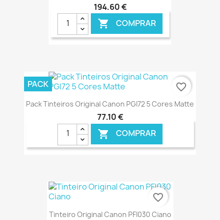
194,60 €
COMPRAR

€ ONLINE
PACK
favorite_border
Pack Tinteiros Original Canon PGI72 5 Cores Matte
77,10 €
COMPRAR

€ ONLINE
favorite_border
Tinteiro Original Canon PFI030 Ciano