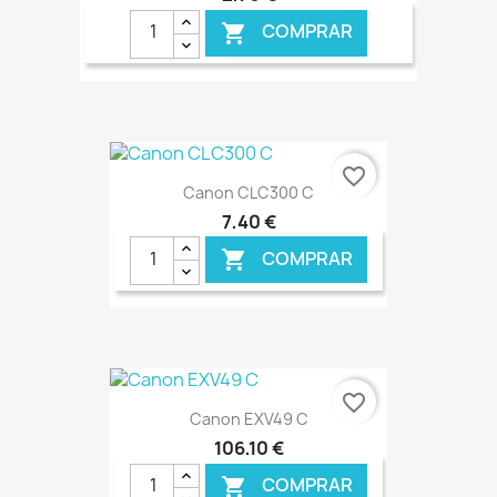
COMPRAR

€ ONLINE
favorite_border
Canon CLC300 C
7,40 €
COMPRAR

€ ONLINE
favorite_border
Canon EXV49 C
106,10 €
COMPRAR
