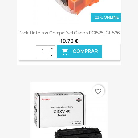
€ ONLINE
Pack Tinteiros Compatível Canon PGI525, CLI526
10,70 €
COMPRAR

favorite_border