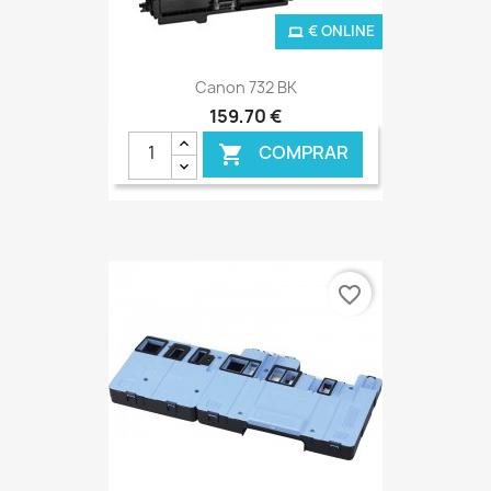
€ ONLINE
Canon 732 BK
159,70 €
COMPRAR

favorite_border