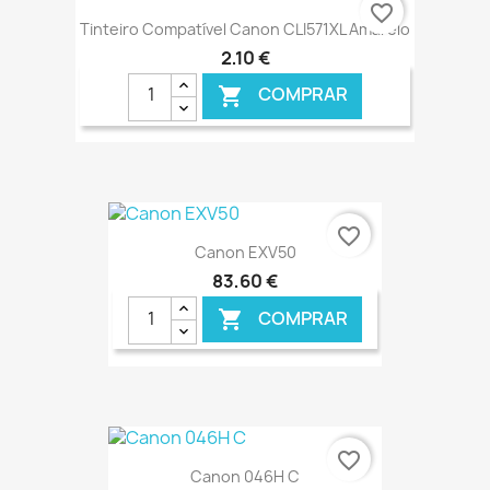
€ ONLINE
favorite_border
Tinteiro Compatível Canon CLI571XL Amarelo
2,10 €
COMPRAR

€ ONLINE
favorite_border
Canon EXV50
83,60 €
COMPRAR

€ ONLINE
favorite_border
Canon 046H C