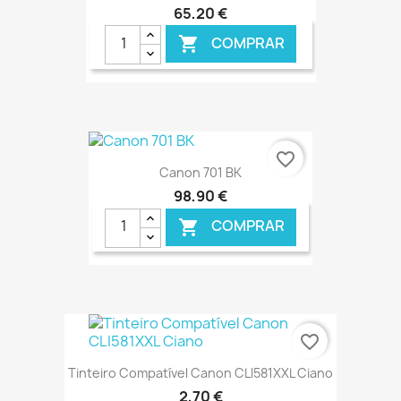
65,20 €
COMPRAR

€ ONLINE
favorite_border
Canon 701 BK
98,90 €
COMPRAR

€ ONLINE
favorite_border
Tinteiro Compatível Canon CLI581XXL Ciano
2,70 €