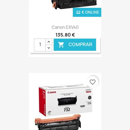
€ ONLINE
Canon EXV40
135,80 €
COMPRAR

favorite_border