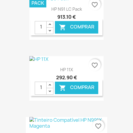
€ ONLINE
PACK
favorite_border
HP N91 LC Pack
913,10 €
COMPRAR

€ ONLINE
favorite_border
HP 11X
292,90 €
COMPRAR

€ ONLINE
favorite_border