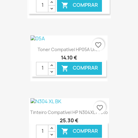
COMPRAR

€ ONLINE
favorite_border
Toner Compatível HP05A UNIV
14,10 €
COMPRAR

€ ONLINE
favorite_border
Tinteiro Compatível HP N304XL Preto
25,30 €
COMPRAR
