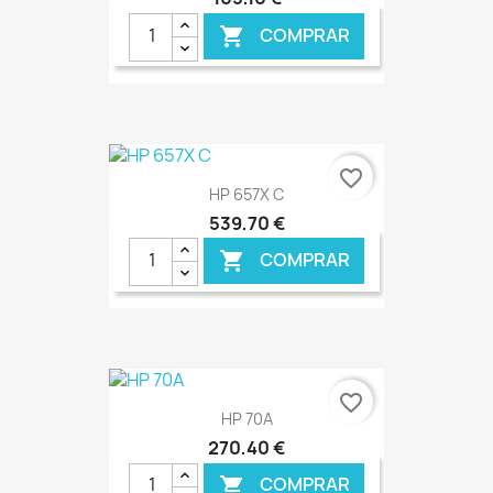
COMPRAR

€ ONLINE
favorite_border
HP 657X C
539,70 €
COMPRAR

€ ONLINE
favorite_border
HP 70A
270,40 €
COMPRAR
