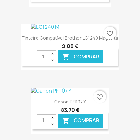
€ ONLINE
favorite_border
Tinteiro Compatível Brother LC1240 Magenta
2,00 €
COMPRAR

€ ONLINE
favorite_border
Canon PFI107 Y
83,70 €
COMPRAR
