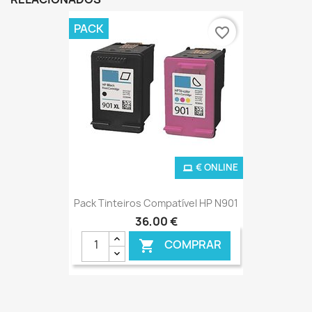
PACK
favorite_border
€ ONLINE
Pack Tinteiros Compatível HP N901
36,00 €
COMPRAR
