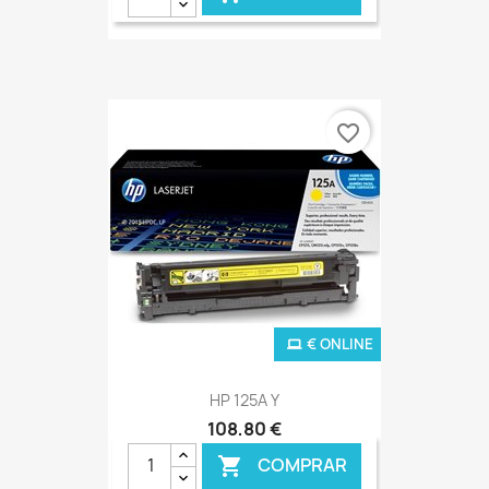
favorite_border
€ ONLINE
HP 125A Y
108,80 €
COMPRAR
