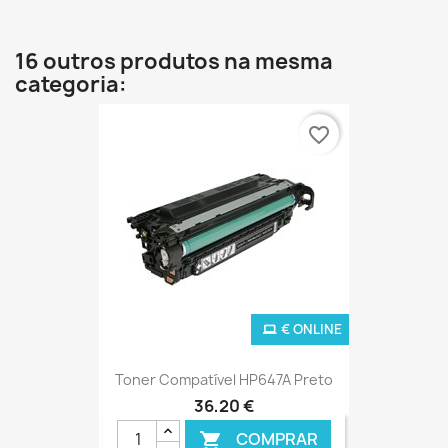
16 outros produtos na mesma
categoria:
favorite_border
€ ONLINE
Toner Compatível HP647A Preto
36,20 €
COMPRAR
