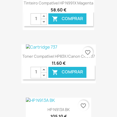
Tinteiro Compatível HP N991X Magenta
58,60 €
COMPRAR

€ ONLINE
favorite_border
Toner Compatível HP83X/Canon CRG737
11,60 €
COMPRAR

€ ONLINE
favorite_border
HP N913A BK
105,10 €