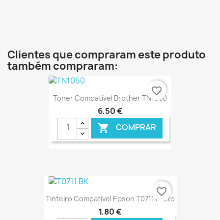
€ ONLINE
Clientes que compraram este produto
também compraram:
favorite_border
Toner Compatível Brother TN1050
6,50 €
COMPRAR

€ ONLINE
favorite_border
Tinteiro Compatível Epson T0711 Preto
1,80 €