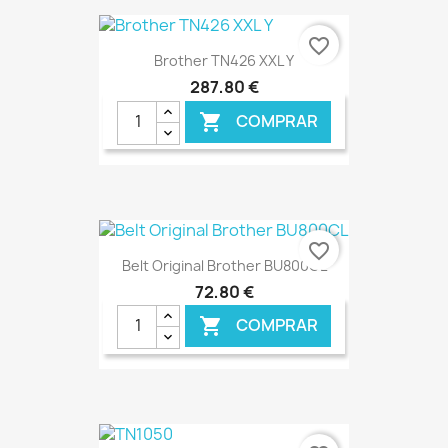
€ ONLINE
favorite_border
Brother TN426 XXL Y
287,80 €
COMPRAR

€ ONLINE
favorite_border
Belt Original Brother BU800CL
72,80 €
COMPRAR

€ ONLINE