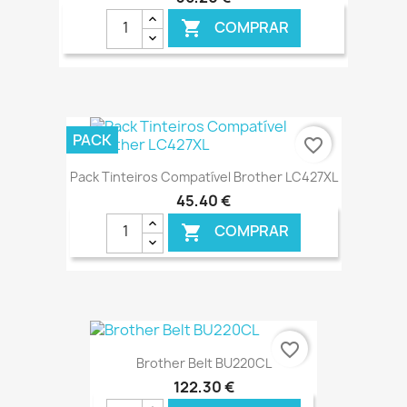
COMPRAR

€ ONLINE
PACK
favorite_border
Pack Tinteiros Compatível Brother LC427XL
45,40 €
COMPRAR

€ ONLINE
favorite_border
Brother Belt BU220CL
122,30 €