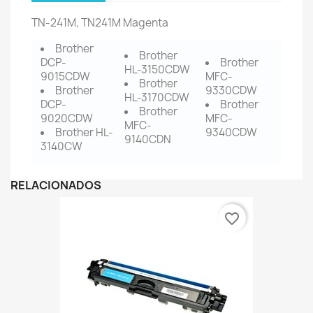
TN-241M, TN241M Magenta
Brother
Brother
DCP-
Brother
HL-3150CDW
9015CDW
MFC-
Brother
Brother
9330CDW
HL-3170CDW
DCP-
Brother
Brother
9020CDW
MFC-
MFC-
Brother HL-
9340CDW
9140CDN
3140CW
RELACIONADOS
favorite_border