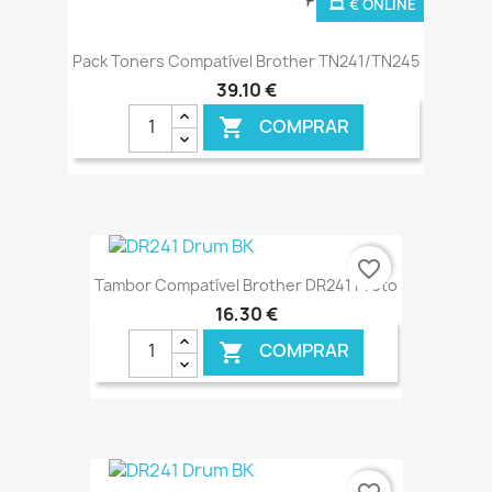
€ ONLINE
Pack Toners Compatível Brother TN241/TN245
39,10 €
COMPRAR

favorite_border
Tambor Compatível Brother DR241 Preto
16,30 €
COMPRAR

€ ONLINE