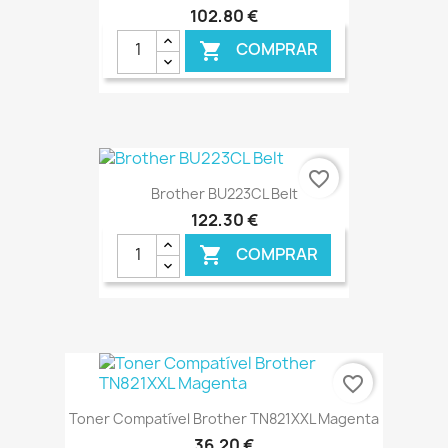
102,80 €
COMPRAR

favorite_border
Brother BU223CL Belt
122,30 €
COMPRAR

€ ONLINE
favorite_border
Toner Compatível Brother TN821XXL Magenta
36,20 €