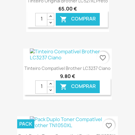
Tinteiro Original Brother LC527XL Preto
65,00 €
COMPRAR

€ ONLINE
favorite_border
Tinteiro Compatível Brother LC3237 Ciano
9,80 €
COMPRAR

€ ONLINE
PACK
favorite_border