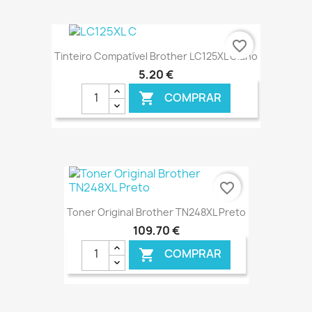
€ ONLINE
favorite_border
Tinteiro Compatível Brother LC125XL Ciano
5,20 €
COMPRAR

€ ONLINE
favorite_border
Toner Original Brother TN248XL Preto
109,70 €
COMPRAR
