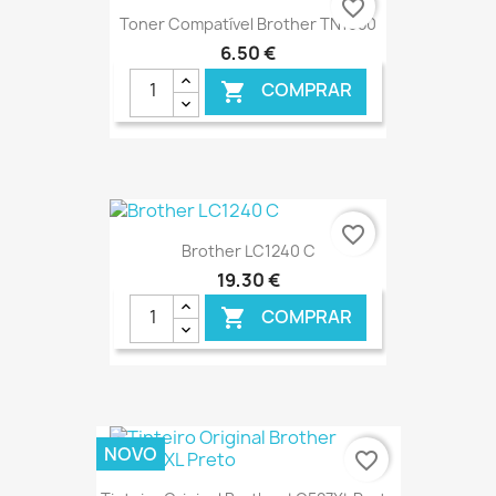
favorite_border
Toner Compatível Brother TN1050
6,50 €
COMPRAR

€ ONLINE
favorite_border
Brother LC1240 C
19,30 €
COMPRAR

€ ONLINE
NOVO
favorite_border