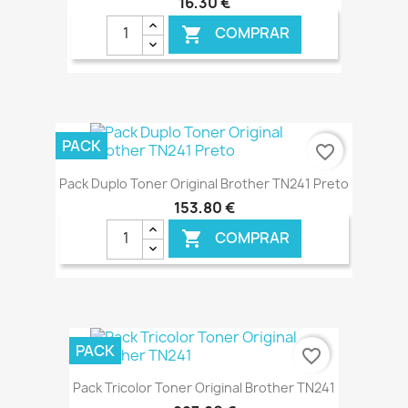
16,30 €
COMPRAR

€ ONLINE
PACK
favorite_border
Pack Duplo Toner Original Brother TN241 Preto
153,80 €
COMPRAR

€ ONLINE
PACK
favorite_border
Pack Tricolor Toner Original Brother TN241