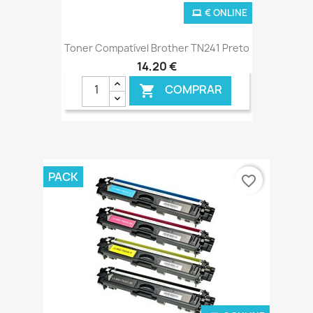
€ ONLINE
Toner Compatível Brother TN241 Preto
14,20 €
COMPRAR

PACK
favorite_border