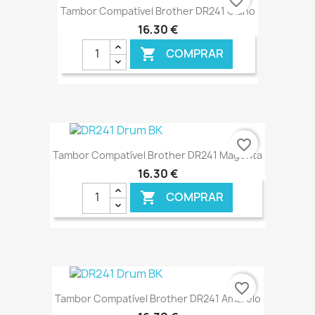
favorite_border
Tambor Compatível Brother DR241 Ciano
16,30 €
COMPRAR

€ ONLINE
favorite_border
Tambor Compatível Brother DR241 Magenta
16,30 €
COMPRAR

€ ONLINE
favorite_border
Tambor Compatível Brother DR241 Amarelo