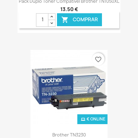
Pack Duplo Toner Compatível Brother TN1050XL
13,50 €
COMPRAR

€ ONLINE
favorite_border
€ ONLINE
Brother TN3230