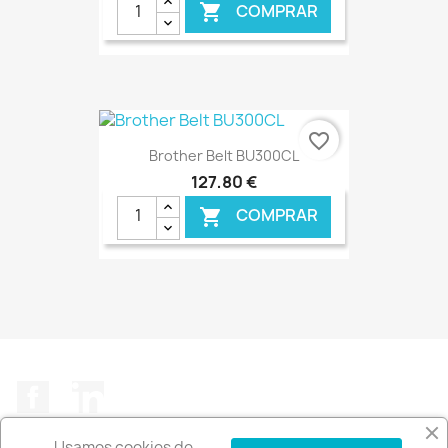
COMPRAR

€ ONLINE
favorite_border
Brother Belt BU300CL
127,80 €
COMPRAR

€ ONLINE
Facebook
LinkedIn
Usamos cookies de