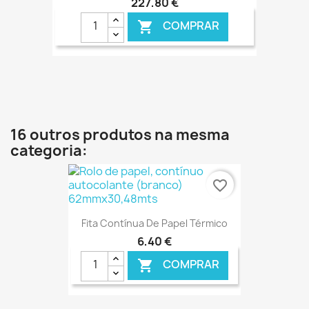
227,80 €
COMPRAR

€ ONLINE
16 outros produtos na mesma
categoria:
favorite_border
Fita Contínua De Papel Térmico
6,40 €
COMPRAR
