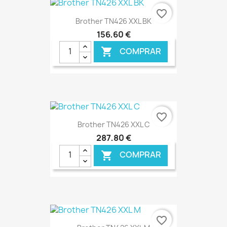
€ ONLINE
favorite_border
Brother TN426 XXL BK
156,60 €
COMPRAR

€ ONLINE
favorite_border
Brother TN426 XXL C
287,80 €
COMPRAR

€ ONLINE
favorite_border