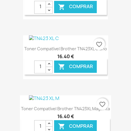
COMPRAR

€ ONLINE
favorite_border
Toner Compatível Brother TN423XL Ciano
16,40 €
COMPRAR

€ ONLINE
favorite_border
Toner Compatível Brother TN423XL Magenta
16,40 €
COMPRAR
