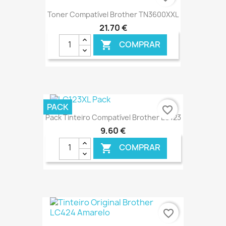
Toner Compatível Brother TN3600XXL
21,70 €
COMPRAR

€ ONLINE
PACK
favorite_border
Pack Tinteiro Compatível Brother LC123
9,60 €
COMPRAR

€ ONLINE
favorite_border