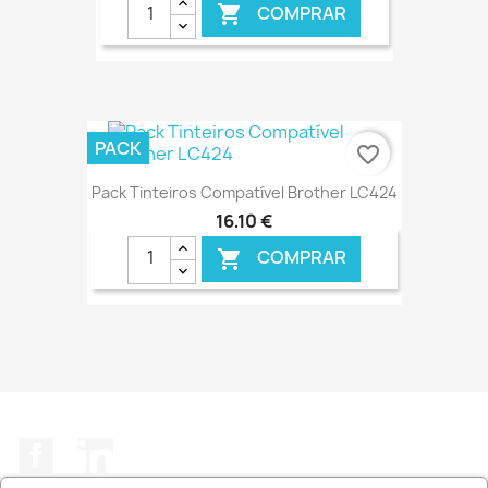
COMPRAR

€ ONLINE
PACK
favorite_border
Pack Tinteiros Compatível Brother LC424
16,10 €
COMPRAR

€ ONLINE
Facebook
LinkedIn