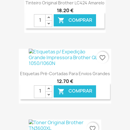
Tinteiro Original Brother LC424 Amarelo
18,20 €
COMPRAR

€ ONLINE
favorite_border
Etiquetas Pré-Cortadas Para Envios Grandes
12,70 €
COMPRAR

€ ONLINE
favorite_border