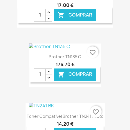
17,00 €
COMPRAR

€ ONLINE
favorite_border
Brother TN135 C
176,70 €
COMPRAR

€ ONLINE
favorite_border
Toner Compatível Brother TN241 Preto
14,20 €