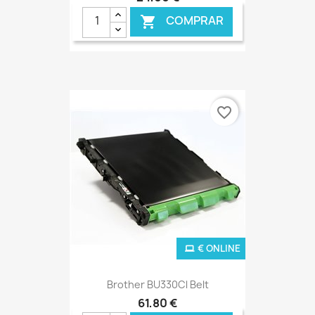
COMPRAR

favorite_border
€ ONLINE
Brother BU330Cl Belt
61,80 €