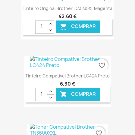
Tinteiro Original Brother LC3235XL Magenta
42,60 €
COMPRAR

€ ONLINE
favorite_border
Tinteiro Compatível Brother LC424 Preto
6,30 €
COMPRAR

€ ONLINE
favorite_border