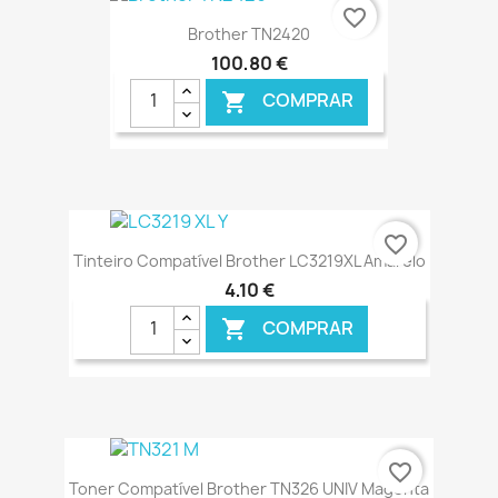
favorite_border
Brother TN2420
100,80 €
COMPRAR

€ ONLINE
favorite_border
Tinteiro Compatível Brother LC3219XL Amarelo
4,10 €
COMPRAR

€ ONLINE
favorite_border
Toner Compatível Brother TN326 UNIV Magenta