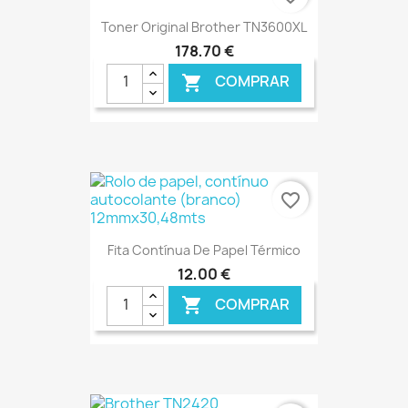
Toner Original Brother TN3600XL
178,70 €
COMPRAR

€ ONLINE
favorite_border
Fita Contínua De Papel Térmico
12,00 €
COMPRAR

€ ONLINE