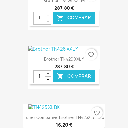
Brother TN426 XXL M
287,80 €
COMPRAR

€ ONLINE
favorite_border
Brother TN426 XXL Y
287,80 €
COMPRAR

€ ONLINE
favorite_border
Toner Compatível Brother TN423XL Preto
16,20 €