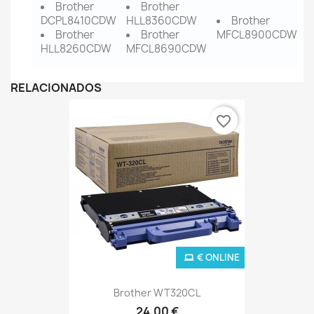
Brother
Brother
DCPL8410CDW
HLL8360CDW
Brother
Brother
Brother
MFCL8900CDW
HLL8260CDW
MFCL8690CDW
RELACIONADOS
favorite_border
€ ONLINE
Brother WT320CL
24,00 €