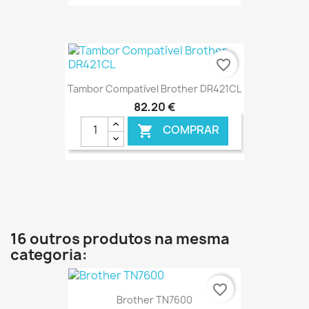
€ ONLINE
favorite_border
Tambor Compatível Brother DR421CL
82,20 €
COMPRAR

€ ONLINE
16 outros produtos na mesma
categoria:
favorite_border
Brother TN7600