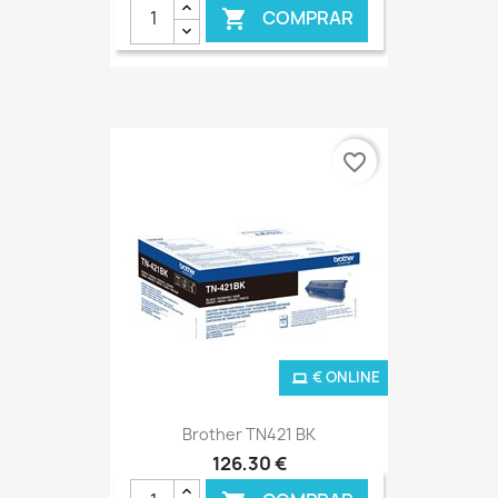
COMPRAR

favorite_border
€ ONLINE
Brother TN421 BK
126,30 €