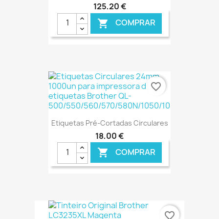
125,20 €
COMPRAR

€ ONLINE
favorite_border
Etiquetas Pré-Cortadas Circulares
18,00 €
COMPRAR

€ ONLINE
favorite_border