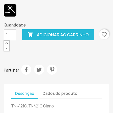
Quantidade

favorite_border
ADICIONAR AO CARRINHO
Partilhar
Descrição
Dados do produto
TN-421C, TN421C Ciano