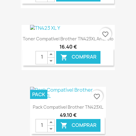
€ ONLINE
favorite_border
Toner Compatível Brother TN423XL Amarelo
16,40 €
COMPRAR

€ ONLINE
PACK
favorite_border
Pack Compatível Brother TN423XL
49,10 €
COMPRAR
