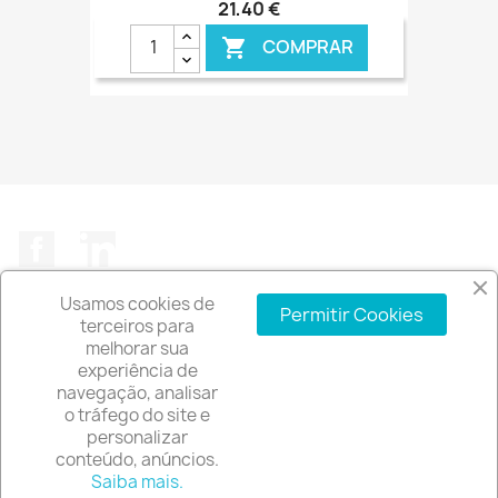
21,40 €
COMPRAR

€ ONLINE
Facebook
LinkedIn
Usamos cookies de
Permitir Cookies
terceiros para
melhorar sua
experiência de
A EMPRESA

navegação, analisar
o tráfego do site e
INFORMAÇÃO DA LOJA
keyboard_arrow_down
personalizar
conteúdo, anúncios.
© 2026 - Software de comércio eletrónico por
Saiba mais.
PrestaShop™