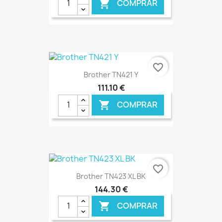
COMPRAR

€ ONLINE
favorite_border
Brother TN421 Y
111,10 €
COMPRAR

€ ONLINE
favorite_border
Brother TN423 XL BK
144,30 €
COMPRAR
