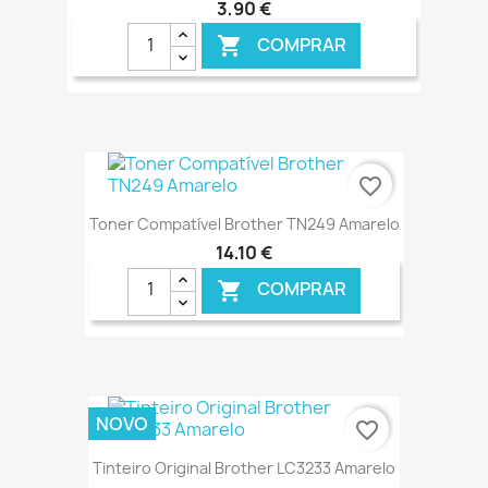
3,90 €
COMPRAR

€ ONLINE
favorite_border
Toner Compatível Brother TN249 Amarelo
14,10 €
COMPRAR

€ ONLINE
NOVO
favorite_border
Tinteiro Original Brother LC3233 Amarelo