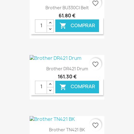
favorite_border
Brother BU330Cl Belt
61,80 €
COMPRAR

€ ONLINE
favorite_border
Brother DR421 Drum
161,30 €
COMPRAR

€ ONLINE
favorite_border
Brother TN421 BK