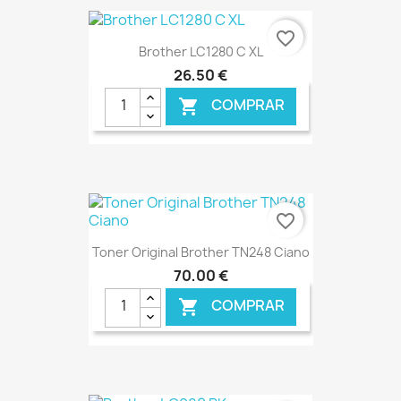
€ ONLINE
favorite_border
Brother LC1280 C XL
26,50 €
COMPRAR

€ ONLINE
favorite_border
Toner Original Brother TN248 Ciano
70,00 €
COMPRAR

€ ONLINE