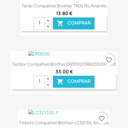
Toner Compatível Brother TN247XL Amarelo
13,80 €
COMPRAR

€ ONLINE
favorite_border
Tambor Compatível Brother DR3000/DR6000/DR7000
33,00 €
COMPRAR

€ ONLINE
favorite_border
Tinteiro Compatível Brother LC3213XL Amarelo