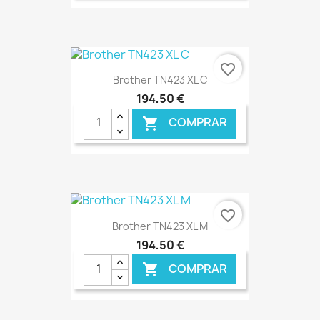
€ ONLINE
favorite_border
Brother TN423 XL C
194,50 €
COMPRAR

€ ONLINE
favorite_border
Brother TN423 XL M
194,50 €
COMPRAR
