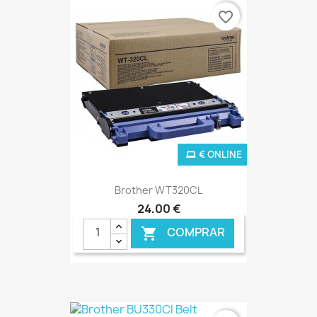
favorite_border
€ ONLINE
Brother WT320CL
24,00 €
COMPRAR
