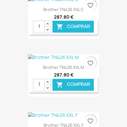
€ ONLINE
favorite_border
Brother TN426 XXL C
287,80 €
COMPRAR

€ ONLINE
favorite_border
Brother TN426 XXL M
287,80 €
COMPRAR

€ ONLINE
favorite_border
Brother TN426 XXL Y