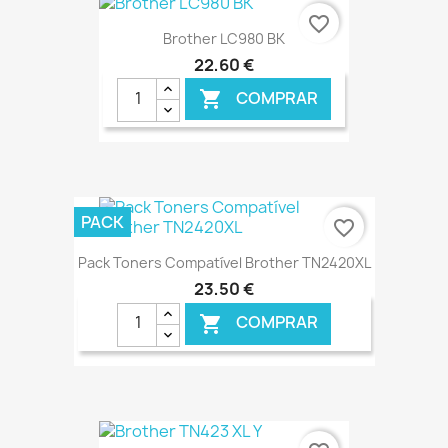
favorite_border
Brother LC980 BK
22,60 €
COMPRAR

€ ONLINE
PACK
favorite_border
Pack Toners Compatível Brother TN2420XL
23,50 €
COMPRAR

€ ONLINE