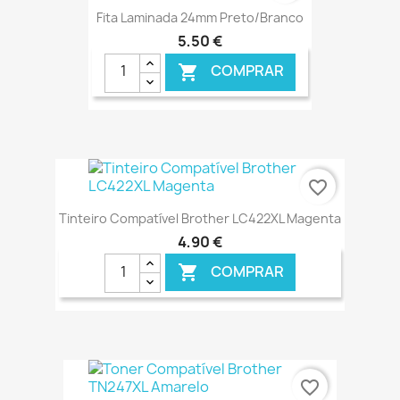
Fita Laminada 24mm Preto/Branco
5,50 €
COMPRAR

€ ONLINE
favorite_border
Tinteiro Compatível Brother LC422XL Magenta
4,90 €
COMPRAR

€ ONLINE
favorite_border