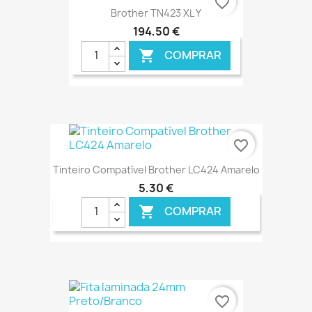
favorite_border
Brother TN423 XL Y
194,50 €
COMPRAR

€ ONLINE
favorite_border
Tinteiro Compatível Brother LC424 Amarelo
5,30 €
COMPRAR

€ ONLINE
favorite_border