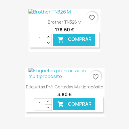
€ ONLINE
favorite_border
Brother TN326 M
178,60 €
COMPRAR

€ ONLINE
favorite_border
Etiquetas Pré-Cortadas Multipropósito
3,80 €
COMPRAR
