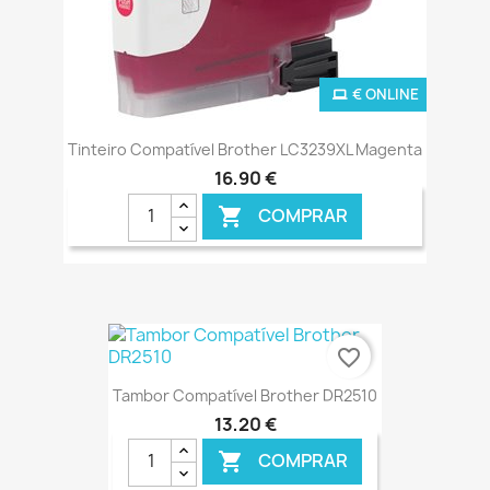
€ ONLINE
Tinteiro Compatível Brother LC3239XL Magenta
16,90 €
COMPRAR

favorite_border
Tambor Compatível Brother DR2510
13,20 €
COMPRAR
