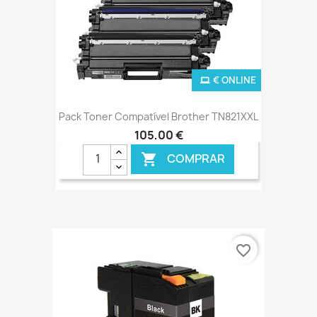
€ ONLINE
Pack Toner Compatível Brother TN821XXL
105,00 €
COMPRAR

favorite_border