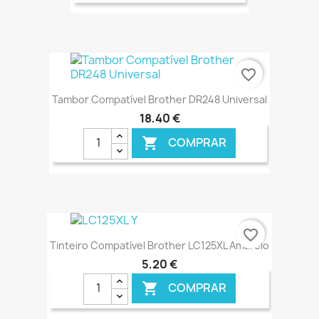
€ ONLINE
favorite_border
Tambor Compatível Brother DR248 Universal
18,40 €
COMPRAR

€ ONLINE
favorite_border
Tinteiro Compatível Brother LC125XL Amarelo
5,20 €
COMPRAR
