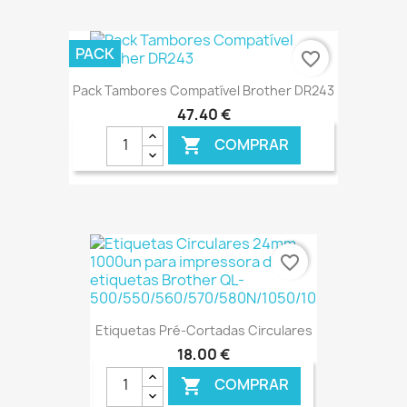
€ ONLINE
PACK
favorite_border
Pack Tambores Compatível Brother DR243
47,40 €
COMPRAR

€ ONLINE
favorite_border
Etiquetas Pré-Cortadas Circulares
18,00 €
COMPRAR
