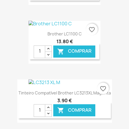
€ ONLINE
favorite_border
Brother LC1100 C
13,80 €
COMPRAR

€ ONLINE
favorite_border
Tinteiro Compatível Brother LC3213XL Magenta
3,90 €
COMPRAR
