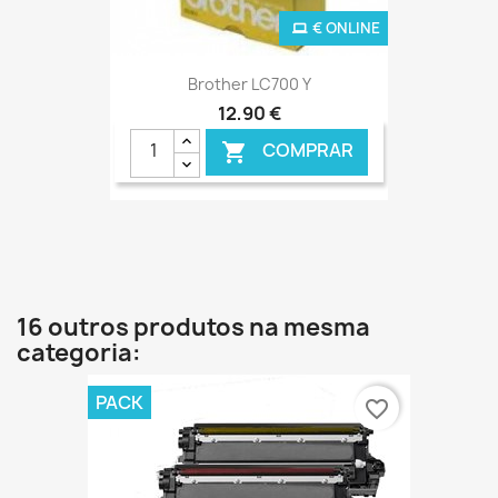
€ ONLINE
Brother LC700 Y
12,90 €
COMPRAR

16 outros produtos na mesma
categoria:
PACK
favorite_border