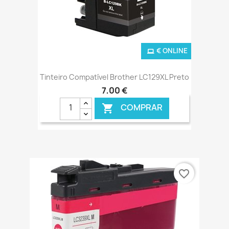
€ ONLINE
Tinteiro Compatível Brother LC129XL Preto
7,00 €
COMPRAR

favorite_border