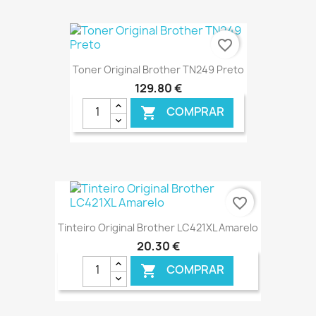
€ ONLINE
favorite_border
Toner Original Brother TN249 Preto
129,80 €
COMPRAR

€ ONLINE
favorite_border
Tinteiro Original Brother LC421XL Amarelo
20,30 €
COMPRAR
