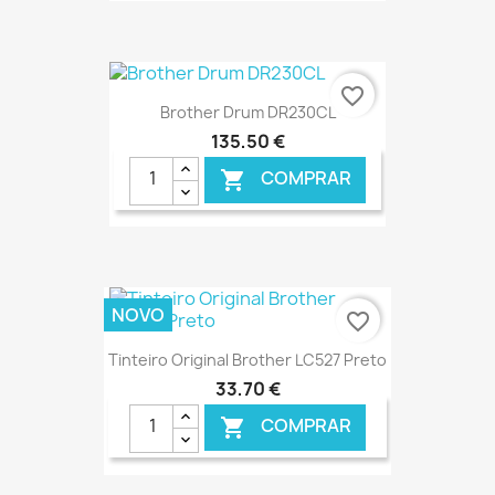
€ ONLINE
favorite_border
Brother Drum DR230CL
135,50 €
COMPRAR

€ ONLINE
NOVO
favorite_border
Tinteiro Original Brother LC527 Preto
33,70 €
COMPRAR
