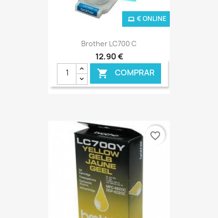
€ ONLINE
Brother LC700 C
12,90 €
COMPRAR

favorite_border