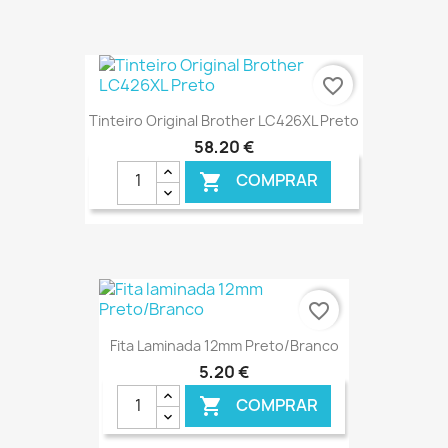
€ ONLINE
favorite_border
Tinteiro Original Brother LC426XL Preto
58,20 €
COMPRAR

€ ONLINE
favorite_border
Fita Laminada 12mm Preto/Branco
5,20 €
COMPRAR
