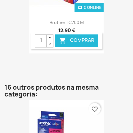
€ ONLINE
Brother LC700 M
12,90 €
COMPRAR

16 outros produtos na mesma
categoria:
favorite_border