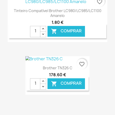
favorite_border
Tinteiro Compatível Brother LC980/LC985/LC1100
Amarelo
1,80 €
COMPRAR

€ ONLINE
favorite_border
Brother TN326 C
178,60 €
COMPRAR

€ ONLINE