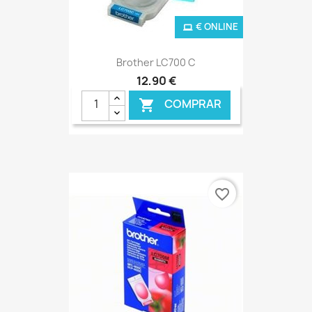
€ ONLINE
Brother LC700 C
12,90 €
COMPRAR

favorite_border