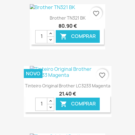
€ ONLINE
favorite_border
Brother TN321 BK
80,90 €
COMPRAR

€ ONLINE
NOVO
favorite_border
Tinteiro Original Brother LC3233 Magenta
21,40 €
COMPRAR

€ ONLINE