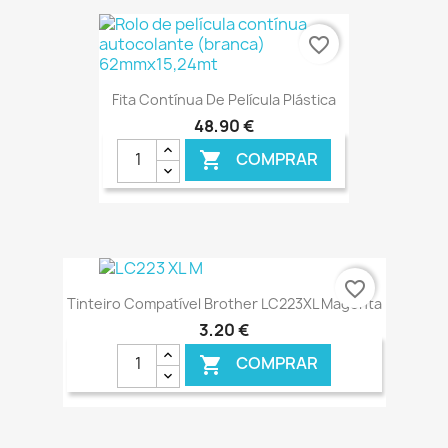
€ ONLINE
favorite_border
Fita Contínua De Película Plástica
48,90 €
COMPRAR

€ ONLINE
favorite_border
Tinteiro Compatível Brother LC223XL Magenta
3,20 €
COMPRAR
