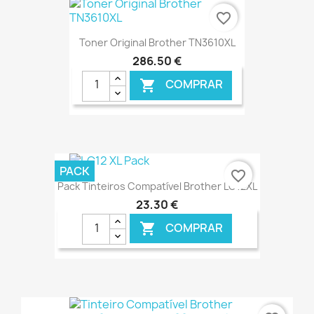
favorite_border
Toner Original Brother TN3610XL
286,50 €
COMPRAR

€ ONLINE
PACK
favorite_border
Pack Tinteiros Compatível Brother LC12XL
23,30 €
COMPRAR

€ ONLINE