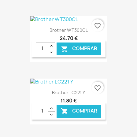
€ ONLINE
favorite_border
Brother WT300CL
24,70 €
COMPRAR

€ ONLINE
favorite_border
Brother LC221 Y
11,80 €
COMPRAR
