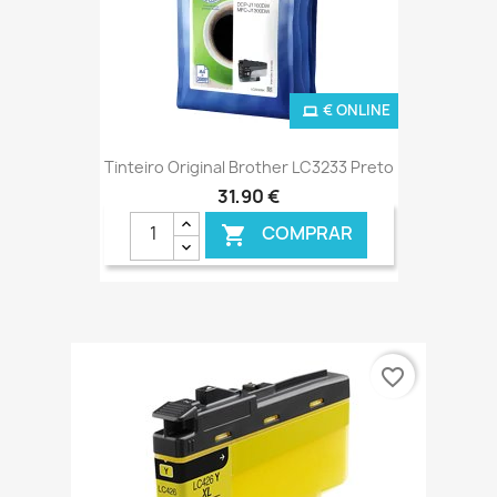
€ ONLINE
Tinteiro Original Brother LC3233 Preto
31,90 €
COMPRAR

favorite_border