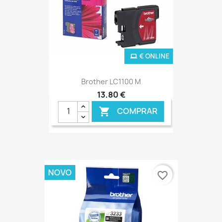
€ ONLINE
Brother LC1100 M
13,80 €
COMPRAR

NOVO
favorite_border