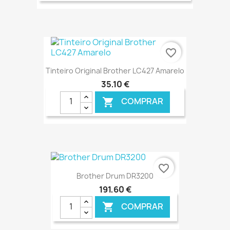
€ ONLINE
favorite_border
Tinteiro Original Brother LC427 Amarelo
35,10 €
COMPRAR

€ ONLINE
favorite_border
Brother Drum DR3200
191,60 €
COMPRAR
