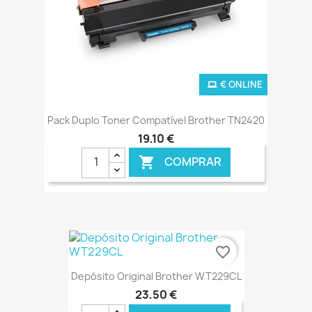
€ ONLINE
Pack Duplo Toner Compatível Brother TN2420
19,10 €
COMPRAR

favorite_border
Depósito Original Brother WT229CL
23,50 €