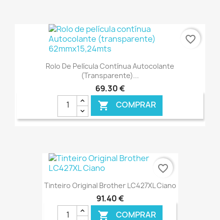
€ ONLINE
favorite_border
Rolo De Película Contínua Autocolante
(transparente)...
69,30 €
COMPRAR

€ ONLINE
favorite_border
Tinteiro Original Brother LC427XL Ciano
91,40 €
COMPRAR
