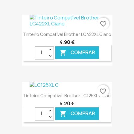
€ ONLINE
favorite_border
Tinteiro Compatível Brother LC422XL Ciano
4,90 €
COMPRAR

€ ONLINE
favorite_border
Tinteiro Compatível Brother LC125XL Ciano
5,20 €
COMPRAR
