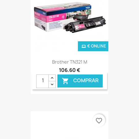
€ ONLINE
Brother TN321 M
106,60 €
COMPRAR

favorite_border