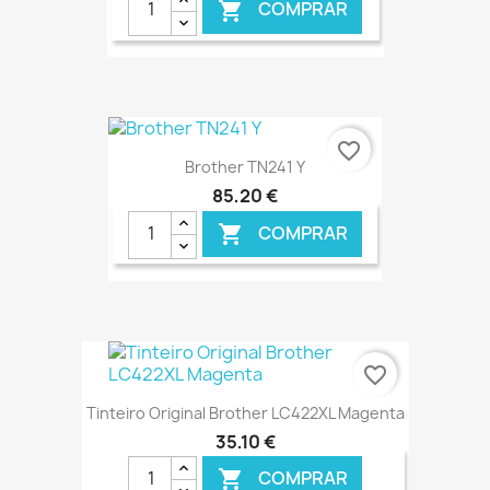
COMPRAR

€ ONLINE
favorite_border
Brother TN241 Y
85,20 €
COMPRAR

€ ONLINE
favorite_border
Tinteiro Original Brother LC422XL Magenta
35,10 €
COMPRAR
