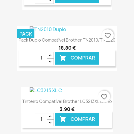
€ ONLINE
PACK
favorite_border
Pack Duplo Compatível Brother TN2010/TN2220
18,80 €
COMPRAR

€ ONLINE
favorite_border
Tinteiro Compatível Brother LC3213XL Ciano
3,90 €
COMPRAR
