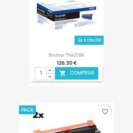
€ ONLINE
Brother TN421 BK
126,30 €
COMPRAR

PACK
favorite_border