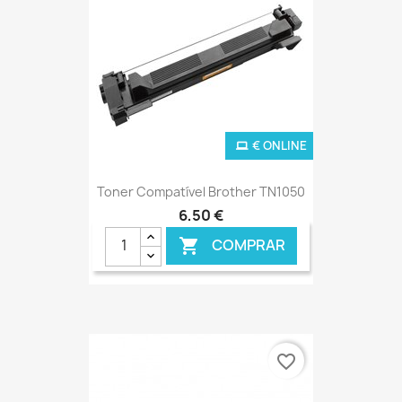
€ ONLINE
Toner Compatível Brother TN1050
6,50 €
COMPRAR

favorite_border