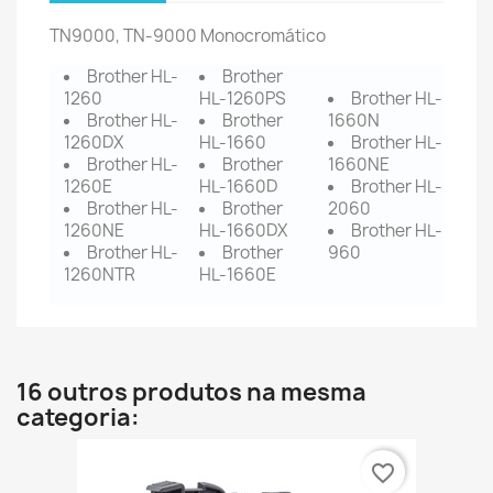
TN9000, TN-9000 Monocromático
Brother HL-
Brother
1260
HL-1260PS
Brother HL-
Brother HL-
Brother
1660N
1260DX
HL-1660
Brother HL-
Brother HL-
Brother
1660NE
1260E
HL-1660D
Brother HL-
Brother HL-
Brother
2060
1260NE
HL-1660DX
Brother HL-
Brother HL-
Brother
960
1260NTR
HL-1660E
16 outros produtos na mesma
categoria:
favorite_border