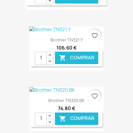
€ ONLINE
favorite_border
Brother TN321 Y
106,60 €
COMPRAR

€ ONLINE
favorite_border
Brother TN320 BK
74,80 €
COMPRAR
