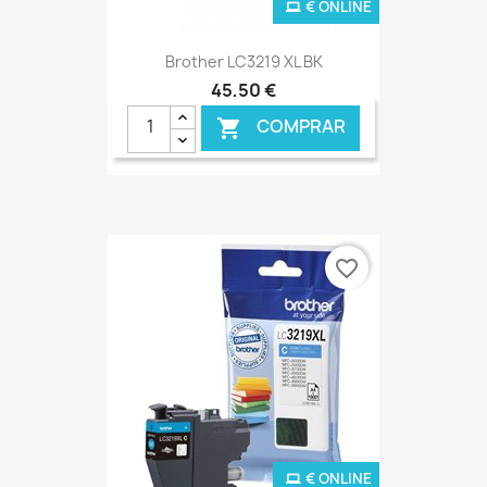
€ ONLINE
Brother LC3219 XL BK
45,50 €
COMPRAR

favorite_border
€ ONLINE