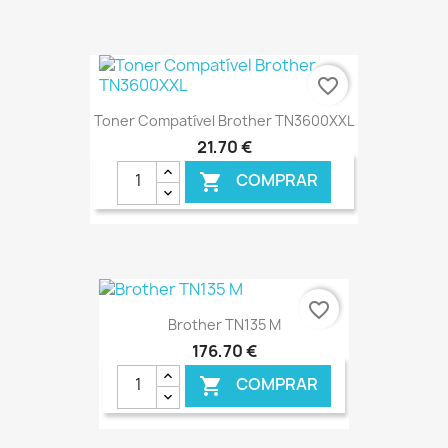
€ ONLINE
favorite_border
Toner Compatível Brother TN3600XXL
21,70 €
COMPRAR

€ ONLINE
favorite_border
Brother TN135 M
176,70 €
COMPRAR
