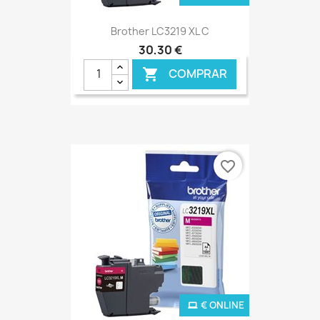
Brother LC3219 XL C
30,30 €
COMPRAR

favorite_border
€ ONLINE