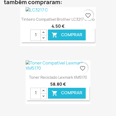
também compraram:
favorite_border
Tinteiro Compatível Brother LC3217 Ciano
4,50 €
COMPRAR

€ ONLINE
favorite_border
Toner Reciclado Lexmark XM5170
58,80 €
COMPRAR
