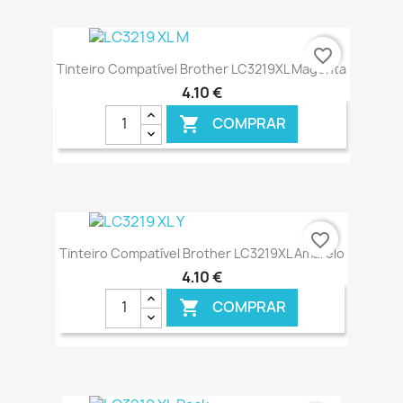
€ ONLINE
favorite_border
Tinteiro Compatível Brother LC3219XL Magenta
4,10 €
COMPRAR

€ ONLINE
favorite_border
Tinteiro Compatível Brother LC3219XL Amarelo
4,10 €
COMPRAR
