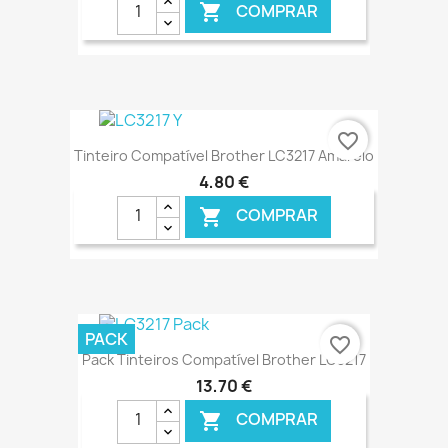
COMPRAR

€ ONLINE
favorite_border
Tinteiro Compatível Brother LC3217 Amarelo
4,80 €
COMPRAR

€ ONLINE
PACK
favorite_border
Pack Tinteiros Compatível Brother LC3217
13,70 €
COMPRAR
