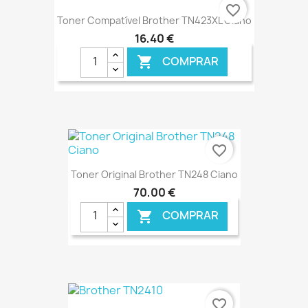
favorite_border
Toner Compatível Brother TN423XL Ciano
16,40 €
COMPRAR

€ ONLINE
favorite_border
Toner Original Brother TN248 Ciano
70,00 €
COMPRAR

€ ONLINE
favorite_border