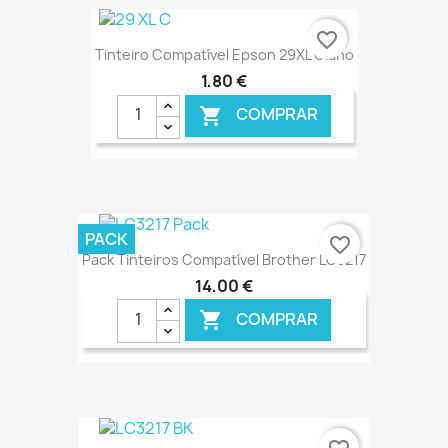
€ ONLINE
favorite_border
Tinteiro Compatível Epson 29XL Ciano
1,80 €
COMPRAR

€ ONLINE
PACK
favorite_border
Pack Tinteiros Compatível Brother LC3217
14,00 €
COMPRAR

€ ONLINE