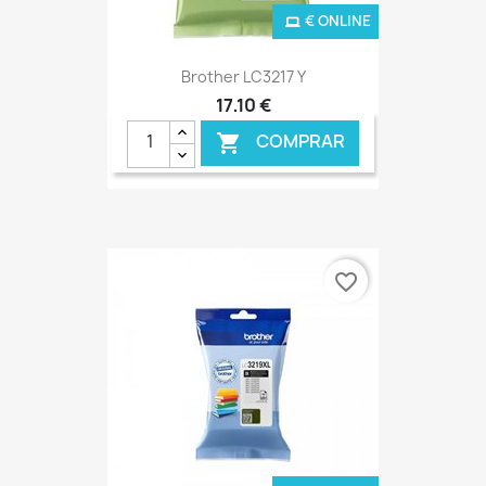
€ ONLINE
Brother LC3217 Y
17,10 €
COMPRAR

favorite_border