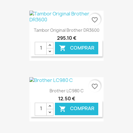
€ ONLINE
favorite_border
Tambor Original Brother DR3600
295,10 €
COMPRAR

€ ONLINE
favorite_border
Brother LC980 C
12,50 €
COMPRAR
