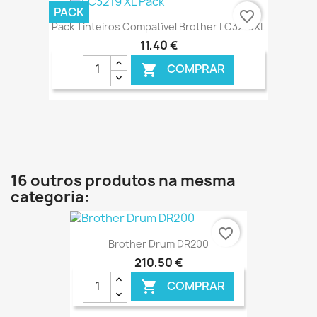
€ ONLINE
PACK
favorite_border
Pack Tinteiros Compatível Brother LC3219XL
11,40 €
COMPRAR

€ ONLINE
16 outros produtos na mesma
categoria:
favorite_border
Brother Drum DR200
210,50 €
COMPRAR
