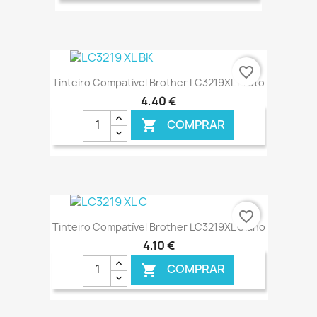
€ ONLINE
favorite_border
Tinteiro Compatível Brother LC3219XL Preto
4,40 €
COMPRAR

€ ONLINE
favorite_border
Tinteiro Compatível Brother LC3219XL Ciano
4,10 €
COMPRAR
