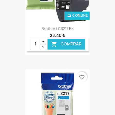
€ ONLINE
Brother LC3217 BK
23,40 €
COMPRAR

favorite_border