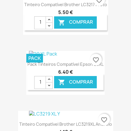
favorite_border
Tinteiro Compatível Brother LC3217 Preto
5,50 €
COMPRAR

€ ONLINE
PACK
favorite_border
Pack Tinteiros Compatível Epson 29XL
6,40 €
COMPRAR

€ ONLINE
favorite_border
Tinteiro Compatível Brother LC3219XL Amarelo