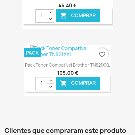
45,40 €
COMPRAR

€ ONLINE
PACK
favorite_border
Pack Toner Compatível Brother TN821XXL
105,00 €
COMPRAR

€ ONLINE
Clientes que compraram este produto