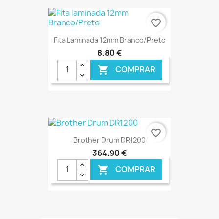
€ ONLINE
favorite_border
Fita Laminada 12mm Branco/Preto
8,80 €
COMPRAR

€ ONLINE
favorite_border
Brother Drum DR1200
364,90 €
COMPRAR
