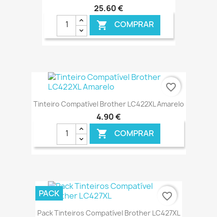
25,60 €
COMPRAR

€ ONLINE
favorite_border
Tinteiro Compatível Brother LC422XL Amarelo
4,90 €
COMPRAR

€ ONLINE
PACK
favorite_border
Pack Tinteiros Compatível Brother LC427XL