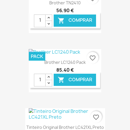
Brother TN2410
56,90 €
COMPRAR

€ ONLINE
PACK
favorite_border
Brother LC1240 Pack
85,40 €
COMPRAR

€ ONLINE
favorite_border
Tinteiro Original Brother LC421XL Preto