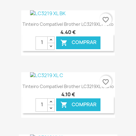
€ ONLINE
favorite_border
Tinteiro Compatível Brother LC3219XL Preto
4,40 €
COMPRAR

€ ONLINE
favorite_border
Tinteiro Compatível Brother LC3219XL Ciano
4,10 €
COMPRAR
