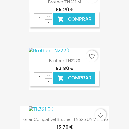
Brother TN241 M
85,20 €
COMPRAR

€ ONLINE
favorite_border
Brother TN2220
83,80 €
COMPRAR

€ ONLINE
favorite_border
Toner Compatível Brother TN326 UNIV Preto
15,70 €