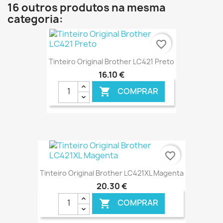
16 outros produtos na mesma
categoria:
favorite_border
Tinteiro Original Brother LC421 Preto
16,10 €
COMPRAR

€ ONLINE
favorite_border
Tinteiro Original Brother LC421XL Magenta
20,30 €
COMPRAR
