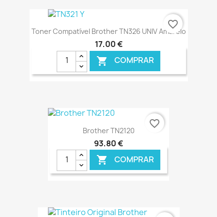
€ ONLINE
favorite_border
Toner Compatível Brother TN326 UNIV Amarelo
17,00 €
COMPRAR

€ ONLINE
favorite_border
Brother TN2120
93,80 €
COMPRAR
