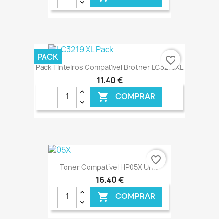
€ ONLINE
PACK
favorite_border
Pack Tinteiros Compatível Brother LC3219XL
11,40 €
COMPRAR

€ ONLINE
favorite_border
Toner Compatível HP05X UNIV
16,40 €
COMPRAR
