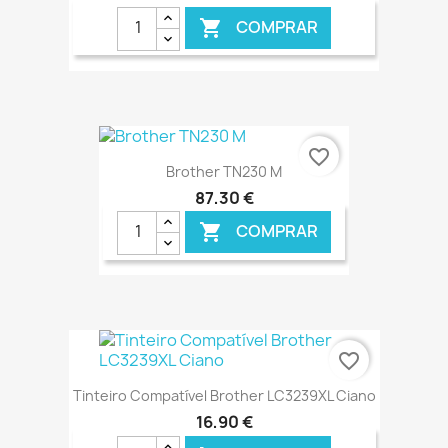
COMPRAR

€ ONLINE
favorite_border
Brother TN230 M
87,30 €
COMPRAR

€ ONLINE
favorite_border
Tinteiro Compatível Brother LC3239XL Ciano
16,90 €