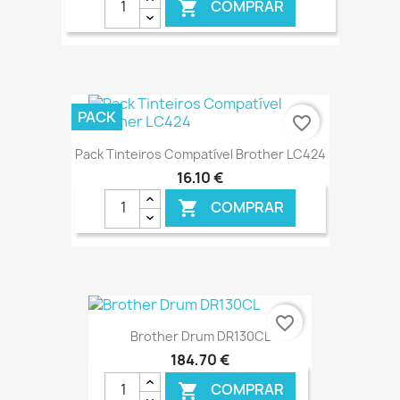
COMPRAR

€ ONLINE
PACK
favorite_border
Pack Tinteiros Compatível Brother LC424
16,10 €
COMPRAR

€ ONLINE
favorite_border
Brother Drum DR130CL
184,70 €
COMPRAR
