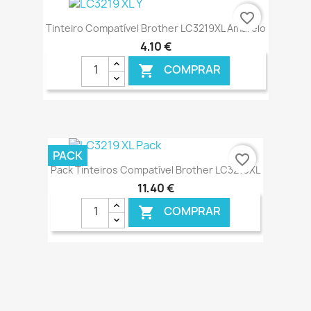
€ ONLINE
favorite_border
Tinteiro Compatível Brother LC3219XL Amarelo
4,10 €
COMPRAR

€ ONLINE
PACK
favorite_border
Pack Tinteiros Compatível Brother LC3219XL
11,40 €
COMPRAR

€ ONLINE