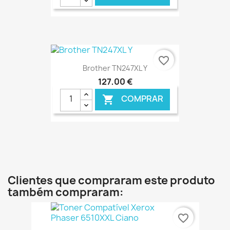
€ ONLINE
favorite_border
Brother TN247XL Y
127,00 €
COMPRAR

€ ONLINE
Clientes que compraram este produto
também compraram:
favorite_border