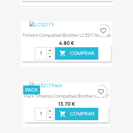
€ ONLINE
favorite_border
Tinteiro Compatível Brother LC3217 Amarelo
4,80 €
COMPRAR

€ ONLINE
PACK
favorite_border
Pack Tinteiros Compatível Brother LC3217
13,70 €
COMPRAR
