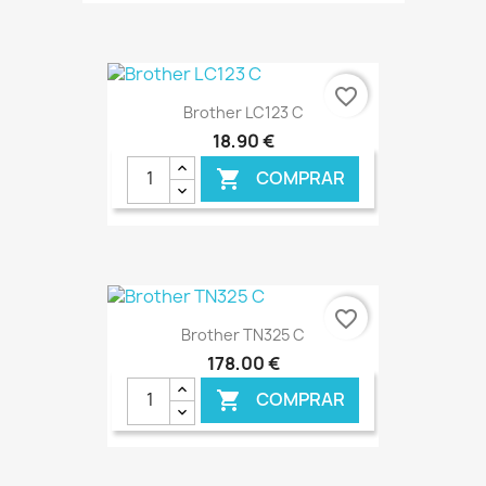
€ ONLINE
favorite_border
Brother LC123 C
18,90 €
COMPRAR

€ ONLINE
favorite_border
Brother TN325 C
178,00 €
COMPRAR
