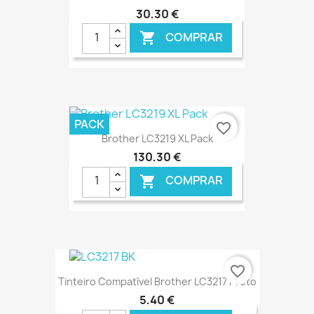
30,30 €
COMPRAR

€ ONLINE
PACK
favorite_border
Brother LC3219 XL Pack
130,30 €
COMPRAR

€ ONLINE
favorite_border
Tinteiro Compatível Brother LC3217 Preto
5,40 €