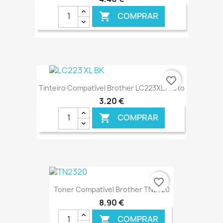
COMPRAR

€ ONLINE
favorite_border
Tinteiro Compatível Brother LC223XL Preto
3,20 €
COMPRAR

€ ONLINE
favorite_border
Toner Compatível Brother TN2320
8,90 €
COMPRAR
