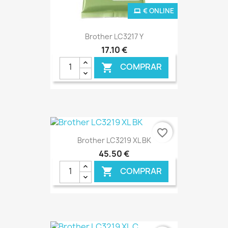
€ ONLINE
Brother LC3217 Y
17,10 €
COMPRAR

favorite_border
Brother LC3219 XL BK
45,50 €
COMPRAR
