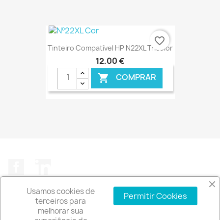
€ ONLINE
favorite_border
Tinteiro Compatível HP N22XL Tricolor
12,00 €
COMPRAR

€ ONLINE
Facebook
LinkedIn
Usamos cookies de
Permitir Cookies
terceiros para
melhorar sua