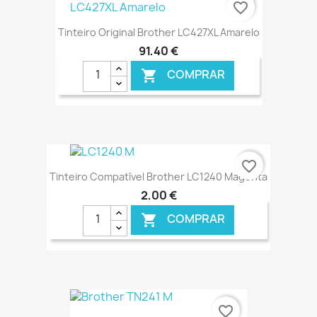
€ ONLINE
favorite_border
Tinteiro Original Brother LC427XL Amarelo
91,40 €
COMPRAR

€ ONLINE
favorite_border
Tinteiro Compatível Brother LC1240 Magenta
2,00 €
COMPRAR

€ ONLINE
favorite_border