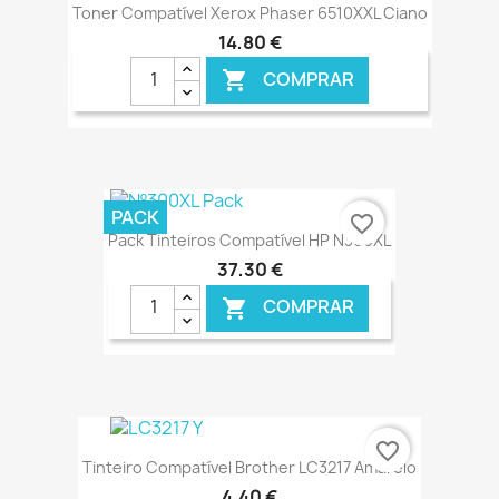
Toner Compatível Xerox Phaser 6510XXL Ciano
14,80 €
COMPRAR

€ ONLINE
PACK
favorite_border
Pack Tinteiros Compatível HP N300XL
37,30 €
COMPRAR

€ ONLINE
favorite_border
Tinteiro Compatível Brother LC3217 Amarelo
4,40 €