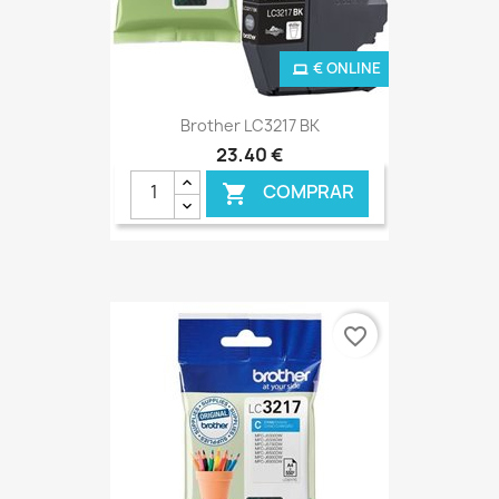
€ ONLINE
Brother LC3217 BK
23,40 €
COMPRAR

favorite_border