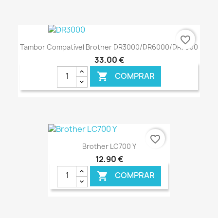
€ ONLINE
favorite_border
Tambor Compatível Brother DR3000/DR6000/DR7000
33,00 €
COMPRAR

€ ONLINE
favorite_border
Brother LC700 Y
12,90 €
COMPRAR
