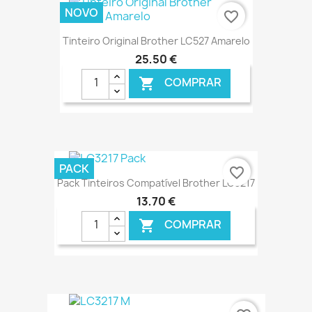
€ ONLINE
NOVO
favorite_border
Tinteiro Original Brother LC527 Amarelo
25,50 €
COMPRAR

€ ONLINE
PACK
favorite_border
Pack Tinteiros Compatível Brother LC3217
13,70 €
COMPRAR

€ ONLINE