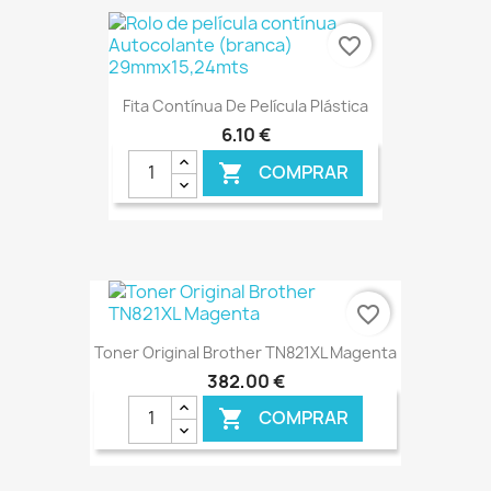
€ ONLINE
favorite_border
Fita Contínua De Película Plástica
6,10 €
COMPRAR

€ ONLINE
favorite_border
Toner Original Brother TN821XL Magenta
382,00 €
COMPRAR
