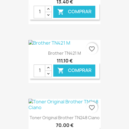
13,40 €
COMPRAR

€ ONLINE
favorite_border
Brother TN421 M
111,10 €
COMPRAR

€ ONLINE
favorite_border
Toner Original Brother TN248 Ciano
70,00 €