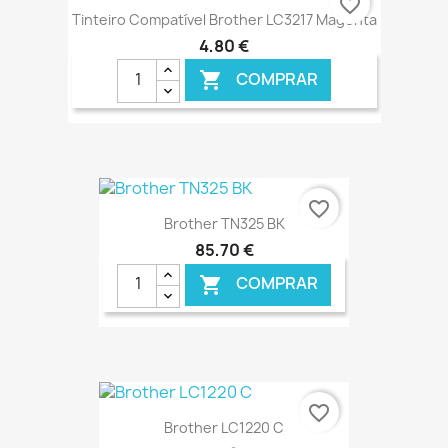
favorite_border
Tinteiro Compatível Brother LC3217 Magenta
4,80 €
COMPRAR

€ ONLINE
favorite_border
Brother TN325 BK
85,70 €
COMPRAR

€ ONLINE
favorite_border
Brother LC1220 C