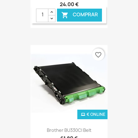
24,00 €
COMPRAR

favorite_border
€ ONLINE
Brother BU330Cl Belt