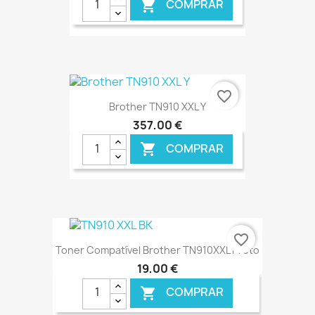
COMPRAR

favorite_border
Brother TN910 XXL Y
357,00 €
COMPRAR

€ ONLINE
favorite_border
Toner Compatível Brother TN910XXL Preto
19,00 €
COMPRAR
