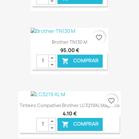
€ ONLINE
favorite_border
Brother TN130 M
95,00 €
COMPRAR

€ ONLINE
favorite_border
Tinteiro Compatível Brother LC3219XL Magenta
4,10 €
COMPRAR
