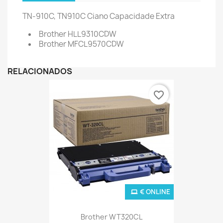
TN-910C, TN910C Ciano
Capacidade Extra
Brother HLL9310CDW
Brother MFCL9570CDW
RELACIONADOS
favorite_border
€ ONLINE
Brother WT320CL