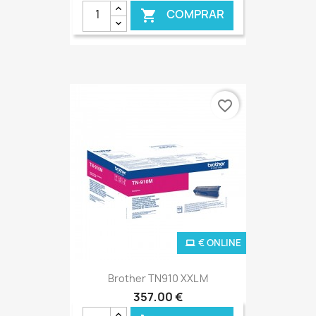
COMPRAR

favorite_border
€ ONLINE
Brother TN910 XXL M
357,00 €