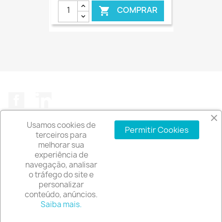
COMPRAR

€ ONLINE
Facebook
LinkedIn
Usamos cookies de
Permitir Cookies
terceiros para
melhorar sua
experiência de
A EMPRESA

navegação, analisar
o tráfego do site e
INFORMAÇÃO DA LOJA
keyboard_arrow_down
personalizar
conteúdo, anúncios.
© 2026 - Software de comércio eletrónico por
Saiba mais.
PrestaShop™