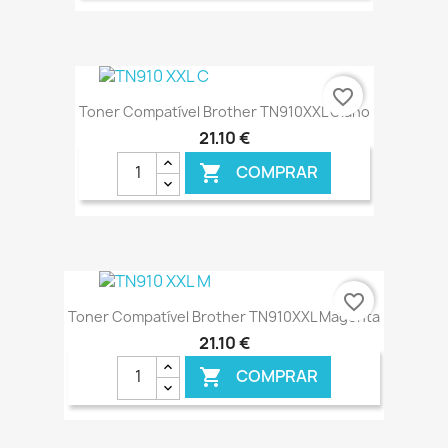
€ ONLINE
favorite_border
Toner Compatível Brother TN910XXL Ciano
21,10 €
COMPRAR

€ ONLINE
favorite_border
Toner Compatível Brother TN910XXL Magenta
21,10 €
COMPRAR
