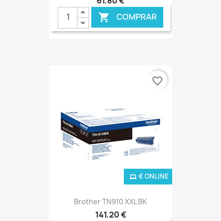
61,80 €
COMPRAR

favorite_border
€ ONLINE
Brother TN910 XXL BK
141,20 €