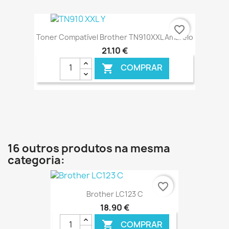
€ ONLINE
favorite_border
Toner Compatível Brother TN910XXL Amarelo
21,10 €
COMPRAR

€ ONLINE
16 outros produtos na mesma
categoria:
favorite_border
Brother LC123 C
18,90 €
COMPRAR
