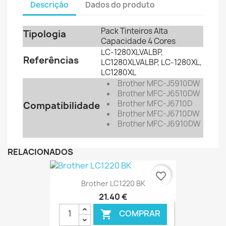
Descrição
Dados do produto
Pack Tinteiros Alta
Tipologia
Capacidade 4 Cores
LC-1280XLVALBP,
Referências
LC1280XLVALBP, LC-1280XL,
LC1280XL
Brother MFC-J5910DW
Brother
MFC-J6510DW
Brother
MFC-J6710D
Compatibilidade
Brother
MFC-J6710DW
Brother
MFC-J6910DW
RELACIONADOS
favorite_border
Brother LC1220 BK
21,40 €
COMPRAR
