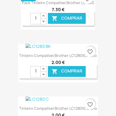
Pack Tinteiro Compatível Brother LC1240
7,30 €
COMPRAR

€ ONLINE
favorite_border
Tinteiro Compatível Brother LC1280XL Preto
2,00 €
COMPRAR

€ ONLINE
favorite_border
Tinteiro Compatível Brother LC1280XL Ciano
2,00 €