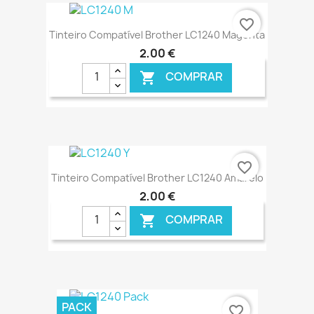
€ ONLINE
favorite_border
Tinteiro Compatível Brother LC1240 Magenta
2,00 €
COMPRAR

€ ONLINE
favorite_border
Tinteiro Compatível Brother LC1240 Amarelo
2,00 €
COMPRAR

€ ONLINE
PACK
favorite_border