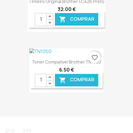
Tinteiro Original Brother LC426 Preto
32,00 €
COMPRAR

€ ONLINE
favorite_border
Toner Compatível Brother TN1050
6,50 €
COMPRAR

€ ONLINE
Facebook
LinkedIn