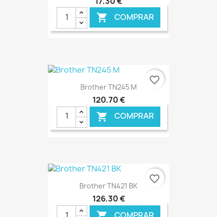
17,30 €
COMPRAR

€ ONLINE
favorite_border
Brother TN245 M
120,70 €
COMPRAR

€ ONLINE
favorite_border
Brother TN421 BK
126,30 €
COMPRAR
