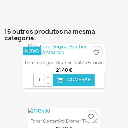
€ ONLINE
16 outros produtos na mesma
categoria:
NOVO
favorite_border
Tinteiro Original Brother LC3233 Amarelo
21,40 €
COMPRAR

€ ONLINE
favorite_border
Toner Compatível Brother TN3480