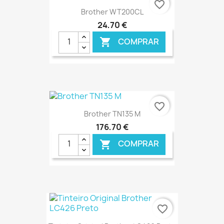
favorite_border
Brother WT200CL
24,70 €
COMPRAR

€ ONLINE
favorite_border
Brother TN135 M
176,70 €
COMPRAR

€ ONLINE
favorite_border