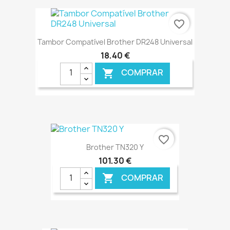
€ ONLINE
favorite_border
Tambor Compatível Brother DR248 Universal
18,40 €
COMPRAR

€ ONLINE
favorite_border
Brother TN320 Y
101,30 €
COMPRAR
