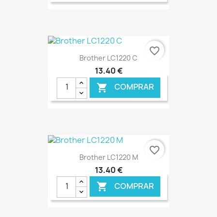
€ ONLINE
favorite_border
Brother LC1220 C
13,40 €
COMPRAR

€ ONLINE
favorite_border
Brother LC1220 M
13,40 €
COMPRAR
