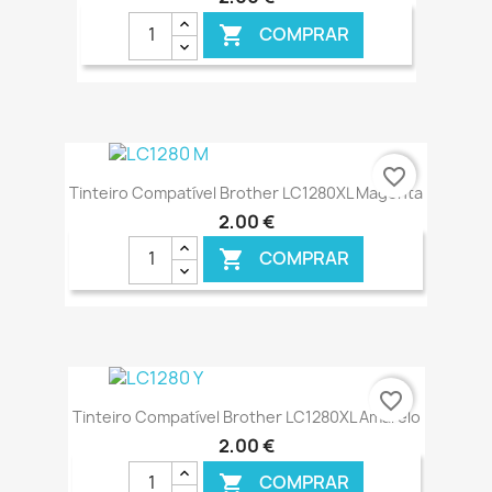
COMPRAR

€ ONLINE
favorite_border
Tinteiro Compatível Brother LC1280XL Magenta
2,00 €
COMPRAR

€ ONLINE
favorite_border
Tinteiro Compatível Brother LC1280XL Amarelo
2,00 €
COMPRAR
