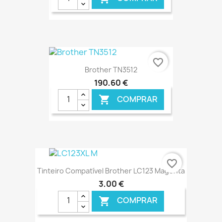
€ ONLINE
favorite_border
Brother TN3512
190,60 €
COMPRAR

€ ONLINE
favorite_border
Tinteiro Compatível Brother LC123 Magenta
3,00 €
COMPRAR
