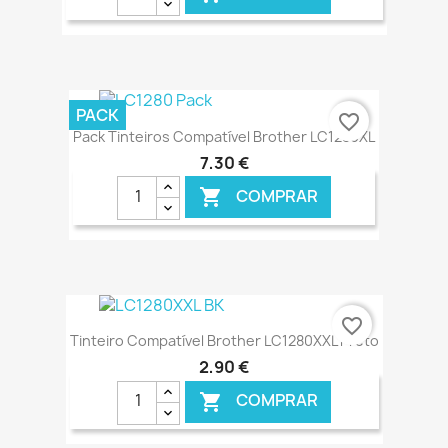
€ ONLINE
PACK
favorite_border
Pack Tinteiros Compatível Brother LC1280XL
7,30 €
COMPRAR

€ ONLINE
favorite_border
Tinteiro Compatível Brother LC1280XXL Preto
2,90 €
COMPRAR
