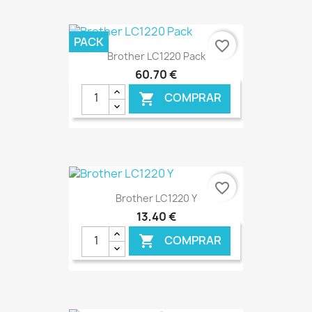
€ ONLINE
PACK
favorite_border
Brother LC1220 Pack
60,70 €
COMPRAR

€ ONLINE
favorite_border
Brother LC1220 Y
13,40 €
COMPRAR
