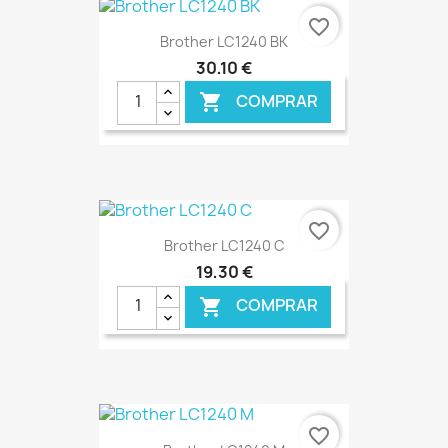
€ ONLINE
favorite_border
Brother LC1240 BK
30,10 €
COMPRAR

€ ONLINE
favorite_border
Brother LC1240 C
19,30 €
COMPRAR

€ ONLINE
favorite_border