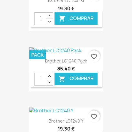
Brother LC1240 M
19,30 €
COMPRAR

€ ONLINE
PACK
favorite_border
Brother LC1240 Pack
85,40 €
COMPRAR

€ ONLINE
favorite_border
Brother LC1240 Y
19,30 €