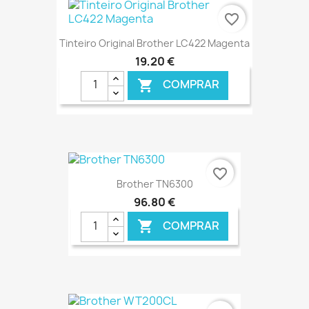
€ ONLINE
favorite_border
Tinteiro Original Brother LC422 Magenta
19,20 €
COMPRAR

€ ONLINE
favorite_border
Brother TN6300
96,80 €
COMPRAR

€ ONLINE