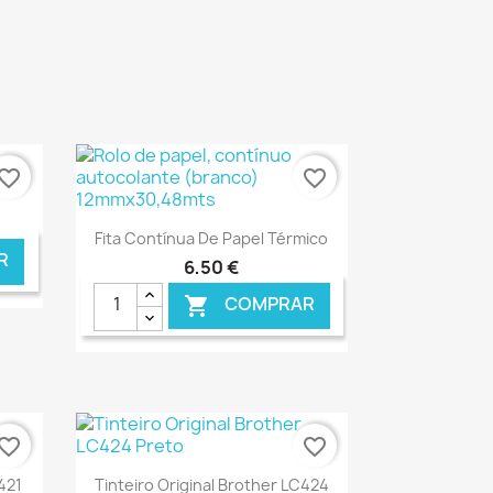
vorite_border
favorite_border
Ver+

Fita Contínua De Papel Térmico
R
6,50 €
COMPRAR

NLINE
€ ONLINE
vorite_border
favorite_border
Ver+

421
Tinteiro Original Brother LC424