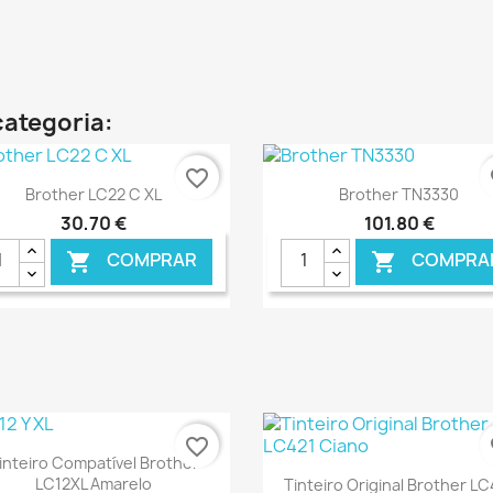
€ ONLINE
categoria:
favorite_border
fa
Ver+
Ver+


Brother LC22 C XL
Brother TN3330
30,70 €
101,80 €
COMPRAR
COMPRA


€ ONLINE
€ O
favorite_border
fa
Ver+

inteiro Compatível Brother
Ver+

LC12XL Amarelo
Tinteiro Original Brother LC