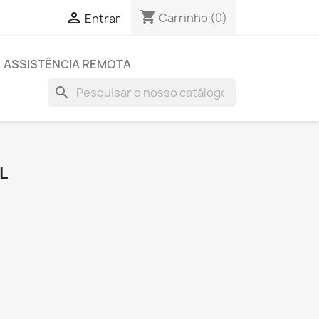
shopping_cart

Carrinho
(0)
Entrar
ASSISTÊNCIA REMOTA
search
L