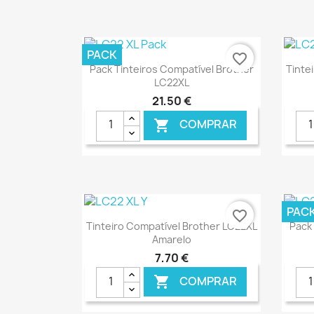
PACK
favorite_border
Ver+

Pack Tinteiros Compatível Brother
Tinte
LC22XL
21,50 €
COMPRAR

€ ONLINE
PAC
favorite_border
Ver+

Tinteiro Compatível Brother LC22XL
Pack 
Amarelo
7,70 €
COMPRAR
