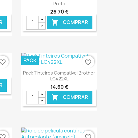
Preto
26,70 €
R
COMPRAR

NLINE
€ ONLINE
PACK
vorite_border
favorite_border
Ver+

Pack Tinteiros Compatível Brother
LC422XL
R
14,60 €
COMPRAR

NLINE
€ ONLINE
vorite_border
favorite_border