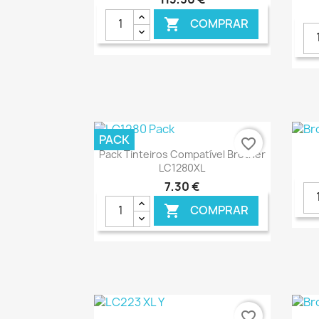
COMPRAR

€ ONLINE
PACK
favorite_border
Ver+

Pack Tinteiros Compatível Brother
LC1280XL
7,30 €
COMPRAR

€ ONLINE
favorite_border