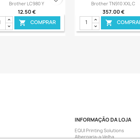
Ver+
Ver+


Brother LC980 Y
Brother TN910 XXL C
12,50 €
357,00 €
COMPRAR
COMPRA


€ ONLINE
€ O
INFORMAÇÃO DA LOJA
EQUI Printing Solutions
Albergaria-a-Velha