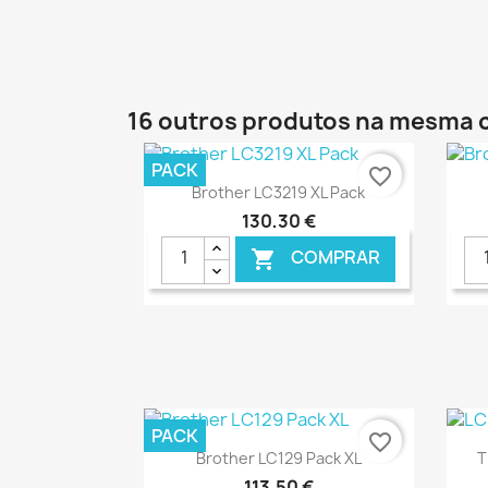
€ ONLINE
16 outros produtos na mesma 
PACK
favorite_border
Ver+

Brother LC3219 XL Pack
130,30 €
COMPRAR

€ ONLINE
PACK
favorite_border
Ver+

Brother LC129 Pack XL
T
113,50 €