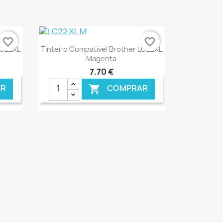
favorite_border
favorite_border
Ver+

LC22XL
Tinteiro Compatível Brother LC22XL
Magenta
7,70 €
R
COMPRAR

ONLINE
€ ONLINE