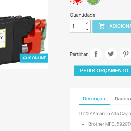
Quantidade

ADICION
Partilhar
€ ONLINE
PEDIR ORÇAMENTO
Descrição
Dados 
LC22Y Amarelo Alta Cap
Brother MFCJ5920