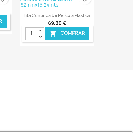
Ver+

Fita Contínua De Película Plástica
R
69,30 €
COMPRAR

NLINE
€ ONLINE