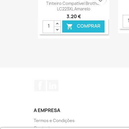
Ver+

Tinteiro Compatível Brother
LC223XL Amarelo
3,20 €
COMPRAR

€ ONLINE
Facebook
LinkedIn
A EMPRESA
Termos e Condições
Contacte-nos