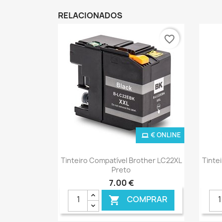
RELACIONADOS
favorite_border
€ ONLINE
Ver+

Tinteiro Compatível Brother LC22XL
Tinte
Preto
7,00 €
COMPRAR
