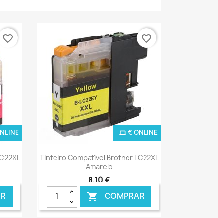
favorite_border
favorite_border
ONLINE
€ ONLINE
Ver+

LC22XL
Tinteiro Compatível Brother LC22XL
Amarelo
8,10 €
R
COMPRAR
