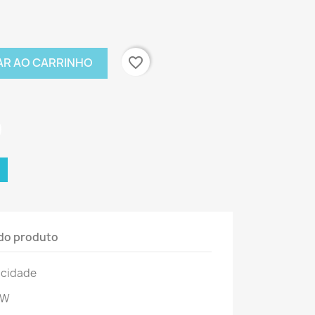
favorite_border
AR AO CARRINHO
do produto
acidade
DW