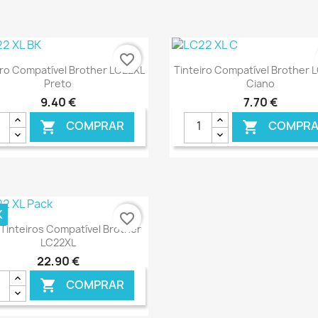
favorite_border
Ver+
Ver+


iro Compatível Brother LC22XL
Tinteiro Compatível Brother 
Preto
Ciano
9,40 €
7,70 €
COMPRAR
COMPRA


€ ONLINE
€ 
K
favorite_border
Ver+

Tinteiros Compatível Brother
LC22XL
22,90 €
COMPRAR
