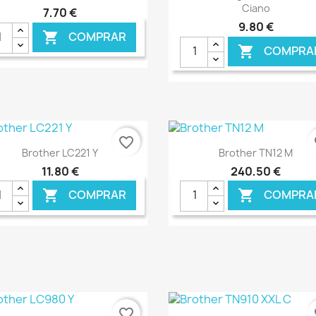
Ciano
7,70 €
9,80 €
COMPRAR

COMPRA

€ ONLINE
€ O
favorite_border
fa
Ver+
Ver+


Brother LC221 Y
Brother TN12 M
11,80 €
240,50 €
COMPRAR
COMPRA


€ ONLINE
€ O
favorite_border
fa