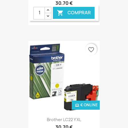
30,70 €
COMPRAR

favorite_border
€ ONLINE
Brother LC22 Y XL
30,70 €