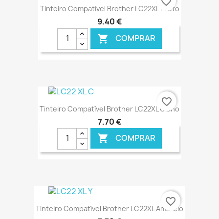
favorite_border
Tinteiro Compatível Brother LC22XL Preto
9,40 €
COMPRAR

€ ONLINE
favorite_border
Tinteiro Compatível Brother LC22XL Ciano
7,70 €
COMPRAR

€ ONLINE
favorite_border
Tinteiro Compatível Brother LC22XL Amarelo