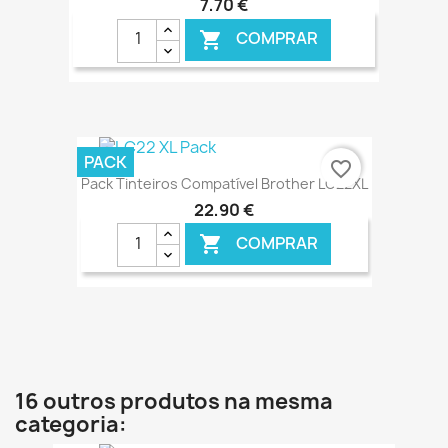
7,70 €
COMPRAR

€ ONLINE
PACK
favorite_border
Pack Tinteiros Compatível Brother LC22XL
22,90 €
COMPRAR

€ ONLINE
16 outros produtos na mesma
categoria: