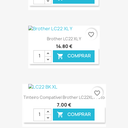
€ ONLINE
favorite_border
Brother LC22 XL Y
14,80 €
COMPRAR

€ ONLINE
favorite_border
Tinteiro Compatível Brother LC22XL Preto
7,00 €
COMPRAR
