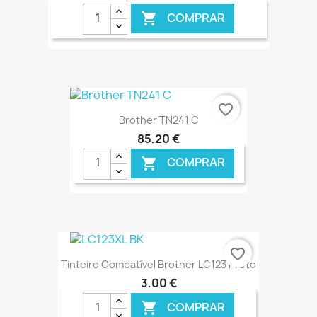
COMPRAR

€ ONLINE
favorite_border
Brother TN241 C
85,20 €
COMPRAR

€ ONLINE
favorite_border
Tinteiro Compatível Brother LC123 Preto
3,00 €
COMPRAR
