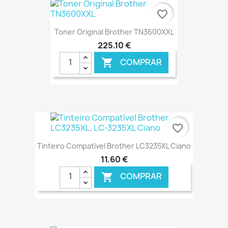
favorite_border
Toner Original Brother TN3600XXL
225,10 €
COMPRAR

€ ONLINE
favorite_border
Tinteiro Compatível Brother LC3235XL Ciano
11,60 €
COMPRAR

€ ONLINE