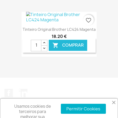
€ ONLINE
favorite_border
Tinteiro Original Brother LC424 Magenta
18,20 €
COMPRAR

€ ONLINE
Facebook
LinkedIn
Usamos cookies de
Permitir Cookies
terceiros para
melhorar sua