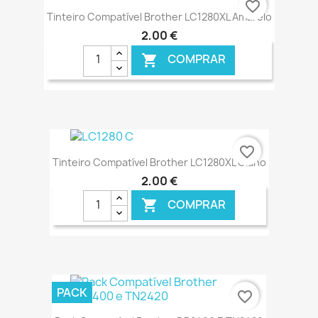
favorite_border
Tinteiro Compatível Brother LC1280XL Amarelo
2,00 €
COMPRAR

€ ONLINE
favorite_border
Tinteiro Compatível Brother LC1280XL Ciano
2,00 €
COMPRAR

€ ONLINE
PACK
favorite_border