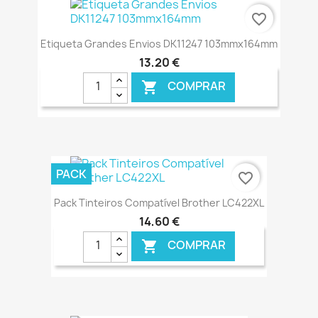
favorite_border
Etiqueta Grandes Envios DK11247 103mmx164mm
13,20 €
COMPRAR

€ ONLINE
PACK
favorite_border
Pack Tinteiros Compatível Brother LC422XL
14,60 €
COMPRAR

€ ONLINE