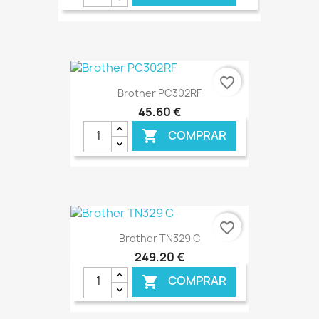
€ ONLINE
favorite_border
Brother PC302RF
45,60 €
COMPRAR

€ ONLINE
favorite_border
Brother TN329 C
249,20 €
COMPRAR
