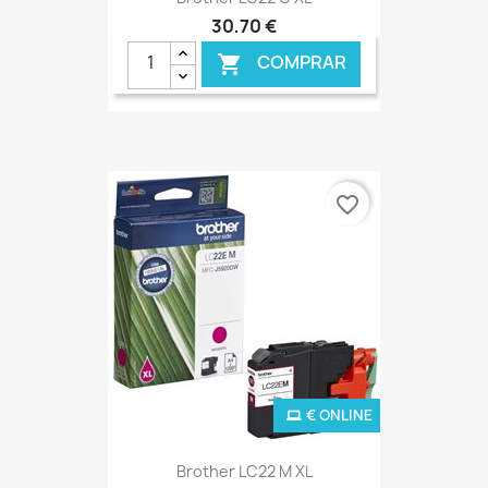
30,70 €
COMPRAR

favorite_border
€ ONLINE
Brother LC22 M XL