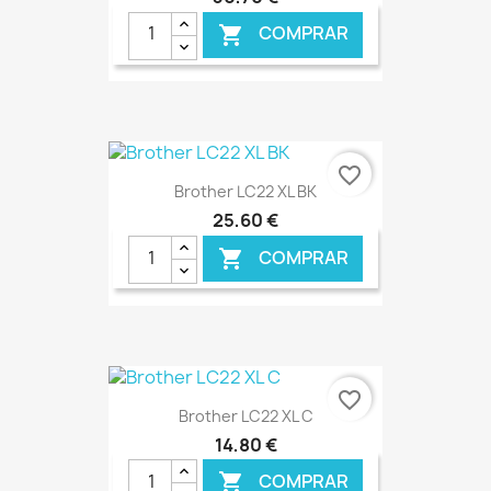
COMPRAR

favorite_border
Brother LC22 XL BK
25,60 €
COMPRAR

€ ONLINE
favorite_border
Brother LC22 XL C
14,80 €
COMPRAR
