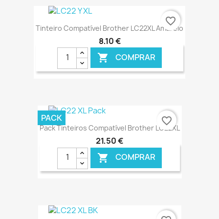
€ ONLINE
favorite_border
Tinteiro Compatível Brother LC22XL Amarelo
8,10 €
COMPRAR

€ ONLINE
PACK
favorite_border
Pack Tinteiros Compatível Brother LC22XL
21,50 €
COMPRAR

€ ONLINE