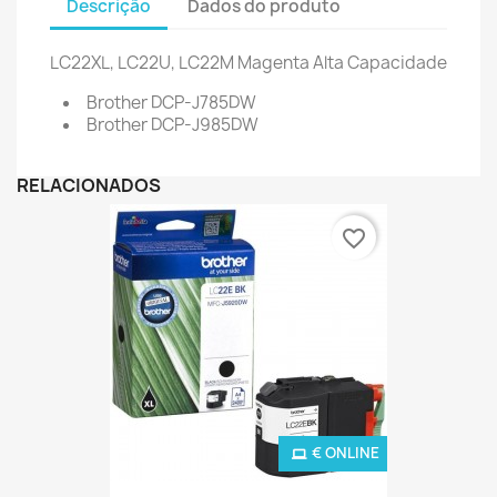
Descrição
Dados do produto
LC22XL, LC22U, LC22M Magenta Alta Capacidade
Brother DCP-J785DW
Brother DCP-J985DW
RELACIONADOS
favorite_border
€ ONLINE