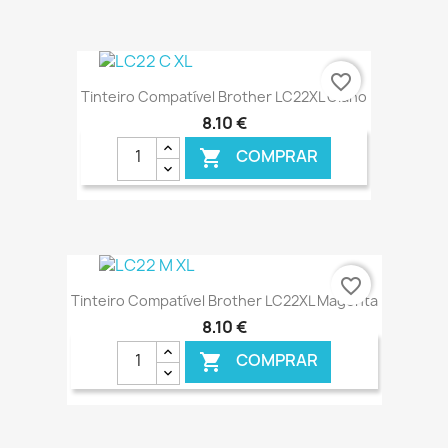
€ ONLINE
favorite_border
Tinteiro Compatível Brother LC22XL Ciano
8,10 €
COMPRAR

€ ONLINE
favorite_border
Tinteiro Compatível Brother LC22XL Magenta
8,10 €
COMPRAR
