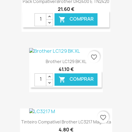
Pack Compatível Brother DR2400 E TN2420
21,60 €
COMPRAR

€ ONLINE
favorite_border
Brother LC129 BK XL
41,10 €
COMPRAR

€ ONLINE
favorite_border
Tinteiro Compatível Brother LC3217 Magenta
4,80 €