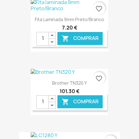
favorite_border
Fita Laminada 9mm Preto/Branco
7,20 €
COMPRAR

€ ONLINE
favorite_border
Brother TN320 Y
101,30 €
COMPRAR

€ ONLINE