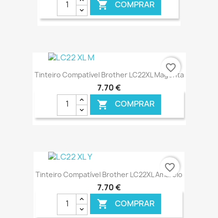
COMPRAR

€ ONLINE
favorite_border
Tinteiro Compatível Brother LC22XL Magenta
7,70 €
COMPRAR

€ ONLINE
favorite_border
Tinteiro Compatível Brother LC22XL Amarelo
7,70 €
COMPRAR
