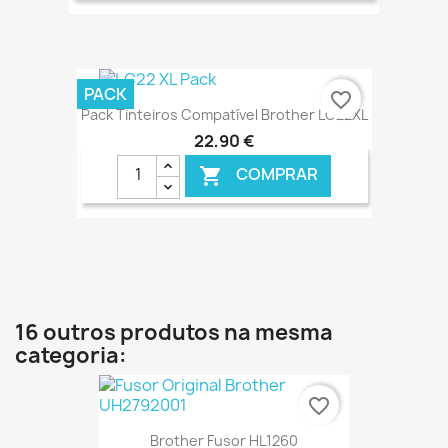
€ ONLINE
PACK
favorite_border
Pack Tinteiros Compatível Brother LC22XL
22,90 €
COMPRAR

€ ONLINE
16 outros produtos na mesma
categoria:
favorite_border
Brother Fusor HL1260