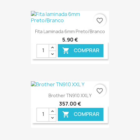
€ ONLINE
favorite_border
Fita Laminada 6mm Preto/Branco
5,90 €
COMPRAR

€ ONLINE
favorite_border
Brother TN910 XXL Y
357,00 €
COMPRAR
