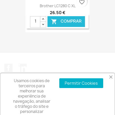
favorite_border
Brother LC1280 C XL
26,50 €
COMPRAR

€ ONLINE
Facebook
LinkedIn
Usamos cookies de
Permitir Cookies
terceiros para
melhorar sua
experiência de
A EMPRESA

navegação, analisar
o tráfego do site e
INFORMAÇÃO DA LOJA
keyboard_arrow_down
personalizar