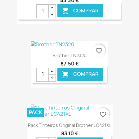
43,20 €
COMPRAR

€ ONLINE
favorite_border
Brother TN2320
87,50 €
COMPRAR

€ ONLINE
PACK
favorite_border
Pack Tinteiros Original Brother LC421XL
83,10 €