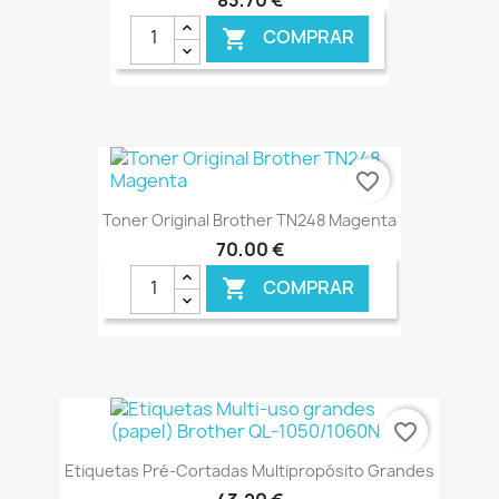
83,70 €
COMPRAR

€ ONLINE
favorite_border
Toner Original Brother TN248 Magenta
70,00 €
COMPRAR

€ ONLINE
favorite_border
Etiquetas Pré-Cortadas Multipropósito Grandes