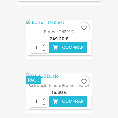
€ ONLINE
favorite_border
Brother TN329 C
249,20 €
COMPRAR

€ ONLINE
PACK
favorite_border
Pack Duplo Toners Brother TN2320
15,30 €
COMPRAR
