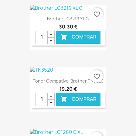
€ ONLINE
favorite_border
Brother LC3219 XL C
30,30 €
COMPRAR

€ ONLINE
favorite_border
Toner Compatível Brother TN3520
19,20 €
COMPRAR

€ ONLINE