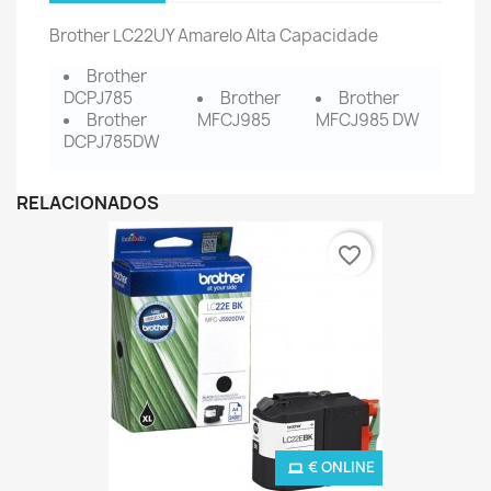
Brother LC22UY Amarelo Alta Capacidade
Brother
DCPJ785
Brother
Brother
Brother
MFCJ985
MFCJ985 DW
DCPJ785DW
RELACIONADOS
favorite_border
€ ONLINE