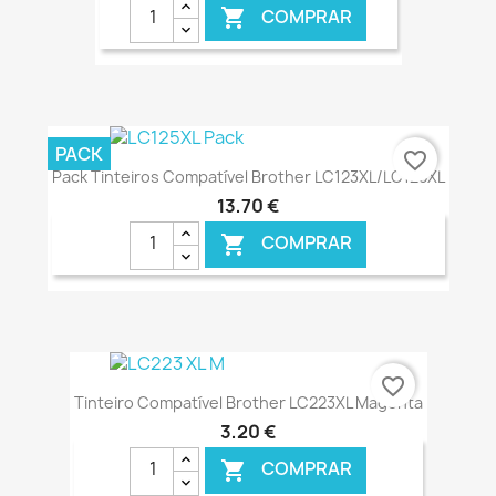
COMPRAR

€ ONLINE
PACK
favorite_border
Pack Tinteiros Compatível Brother LC123XL/LC125XL
13,70 €
COMPRAR

€ ONLINE
favorite_border
Tinteiro Compatível Brother LC223XL Magenta
3,20 €
COMPRAR
