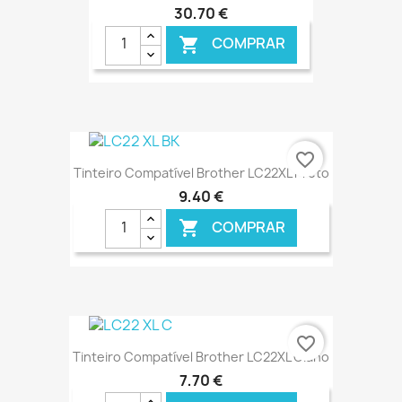
30,70 €
COMPRAR

favorite_border
Tinteiro Compatível Brother LC22XL Preto
9,40 €
COMPRAR

€ ONLINE
favorite_border
Tinteiro Compatível Brother LC22XL Ciano
7,70 €