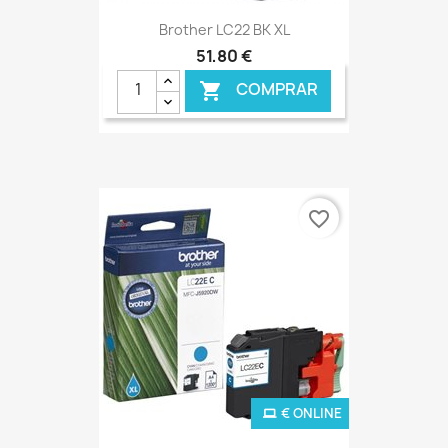
Brother LC22 BK XL
51,80 €
COMPRAR

favorite_border
€ ONLINE