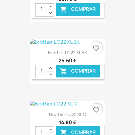
COMPRAR

favorite_border
Brother LC22 XL BK
25,60 €
COMPRAR

€ ONLINE
favorite_border
Brother LC22 XL C
14,80 €
COMPRAR
