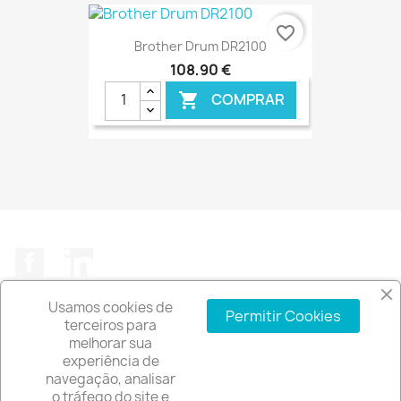
favorite_border
Brother Drum DR2100
108,90 €
COMPRAR

€ ONLINE
Facebook
LinkedIn
Usamos cookies de
Permitir Cookies
terceiros para
melhorar sua
experiência de
A EMPRESA

navegação, analisar
o tráfego do site e