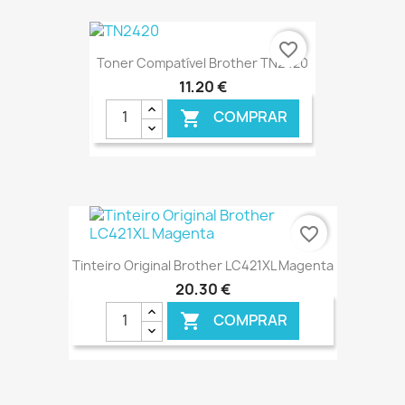
€ ONLINE
favorite_border
Toner Compatível Brother TN2420
11,20 €
COMPRAR

€ ONLINE
favorite_border
Tinteiro Original Brother LC421XL Magenta
20,30 €
COMPRAR
