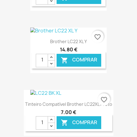
€ ONLINE
favorite_border
Brother LC22 XL Y
14,80 €
COMPRAR

€ ONLINE
favorite_border
Tinteiro Compatível Brother LC22XL Preto
7,00 €
COMPRAR
