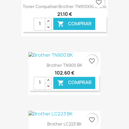
favorite_border
Toner Compatível Brother TN910XXL Ciano
21,10 €
COMPRAR

€ ONLINE
favorite_border
Brother TN900 BK
102,60 €
COMPRAR

€ ONLINE
favorite_border
Brother LC223 BK