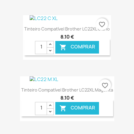
€ ONLINE
favorite_border
Tinteiro Compatível Brother LC22XL Ciano
8,10 €
COMPRAR

€ ONLINE
favorite_border
Tinteiro Compatível Brother LC22XL Magenta
8,10 €
COMPRAR
