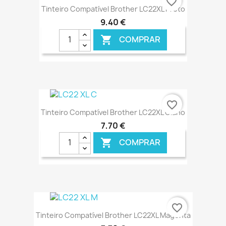
favorite_border
Tinteiro Compatível Brother LC22XL Preto
9,40 €
COMPRAR

€ ONLINE
favorite_border
Tinteiro Compatível Brother LC22XL Ciano
7,70 €
COMPRAR

€ ONLINE
favorite_border
Tinteiro Compatível Brother LC22XL Magenta