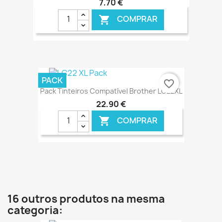
7,70 €
COMPRAR

€ ONLINE
PACK
favorite_border
Pack Tinteiros Compatível Brother LC22XL
22,90 €
COMPRAR

€ ONLINE
16 outros produtos na mesma
categoria: