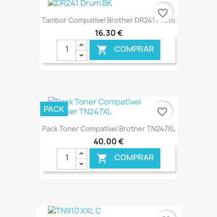
favorite_border
Tambor Compatível Brother DR241 Preto
16,30 €
COMPRAR

€ ONLINE
PACK
favorite_border
Pack Toner Compatível Brother TN247XL
40,00 €
COMPRAR

€ ONLINE