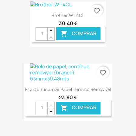
€ ONLINE
favorite_border
Brother WT4CL
30,40 €
COMPRAR

€ ONLINE
favorite_border
Fita Contínua De Papel Térmico Removível
23,90 €
COMPRAR

€ ONLINE