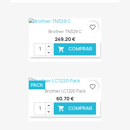
€ ONLINE
favorite_border
Brother TN329 C
249,20 €
COMPRAR

€ ONLINE
PACK
favorite_border
Brother LC1220 Pack
60,70 €
COMPRAR
