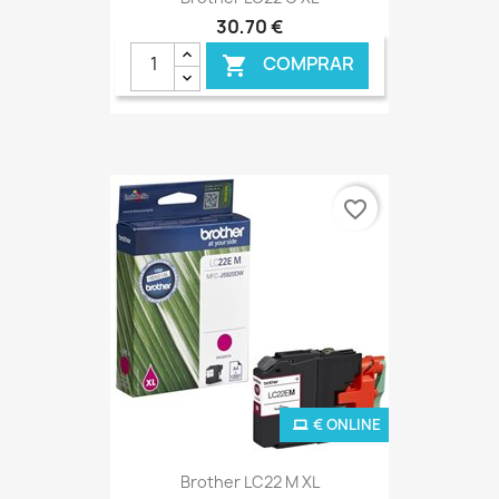
30,70 €
COMPRAR

favorite_border
€ ONLINE
Brother LC22 M XL