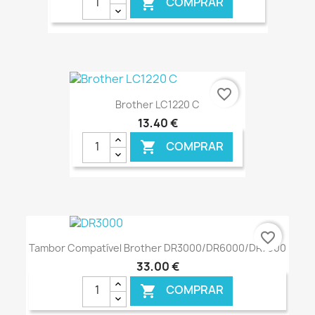
COMPRAR

€ ONLINE
favorite_border
Brother LC1220 C
13,40 €
COMPRAR

€ ONLINE
favorite_border
Tambor Compatível Brother DR3000/DR6000/DR7000
33,00 €
COMPRAR
