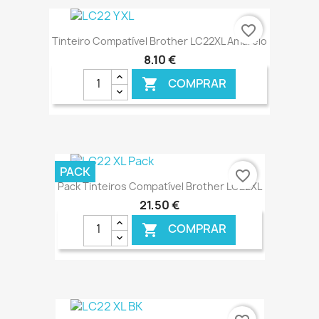
€ ONLINE
favorite_border
Tinteiro Compatível Brother LC22XL Amarelo
8,10 €
COMPRAR

€ ONLINE
PACK
favorite_border
Pack Tinteiros Compatível Brother LC22XL
21,50 €
COMPRAR

€ ONLINE