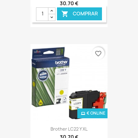
30,70 €
COMPRAR

favorite_border
€ ONLINE
Brother LC22 Y XL
30,70 €