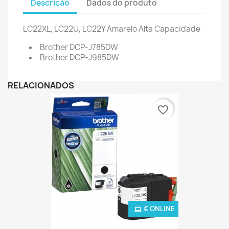
Descrição
Dados do produto
LC22XL, LC22U, LC22Y Amarelo Alta Capacidade
Brother DCP-J785DW
Brother DCP-J985DW
RELACIONADOS
favorite_border
€ ONLINE