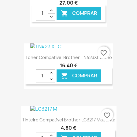
27,00 €
COMPRAR

€ ONLINE
favorite_border
Toner Compatível Brother TN423XL Ciano
16,40 €
COMPRAR

€ ONLINE
favorite_border
Tinteiro Compatível Brother LC3217 Magenta
4,80 €