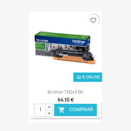
favorite_border
€ ONLINE
Brother TN243 BK
64,10 €
COMPRAR
