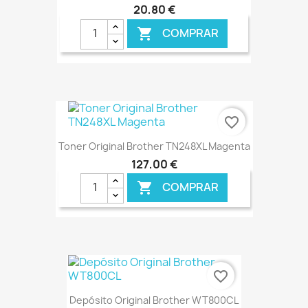
20,80 €
COMPRAR

€ ONLINE
favorite_border
Toner Original Brother TN248XL Magenta
127,00 €
COMPRAR

€ ONLINE
favorite_border
Depósito Original Brother WT800CL