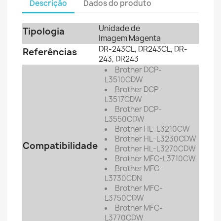
Descrição
Dados do produto
Unidade de
Tipologia
Imagem Magenta
DR-243CL, DR243CL, DR-
Referências
243, DR243
Brother DCP-
L3510CDW
Brother DCP-
L3517CDW
Brother DCP-
L3550CDW
Brother HL-L3210CW
Brother HL-L3230CDW
Compatibilidade
Brother HL-L3270CDW
Brother MFC-L3710CW
Brother MFC-
L3730CDN
Brother MFC-
L3750CDW
Brother MFC-
L3770CDW