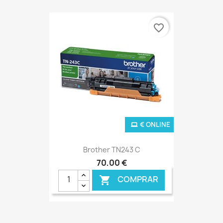
favorite_border
€ ONLINE
Brother TN243 C
70,00 €
COMPRAR
