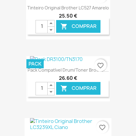
Tinteiro Original Brother LC527 Amarelo
25,50 €
COMPRAR

€ ONLINE
PACK
favorite_border
Pack Compatível Drum/Toner Brother...
26,60 €
COMPRAR

€ ONLINE
favorite_border