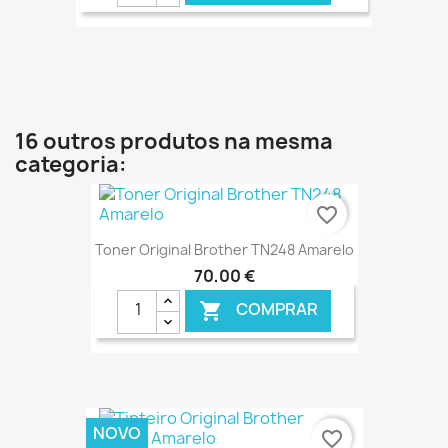
€ ONLINE
16 outros produtos na mesma
categoria:
favorite_border
Toner Original Brother TN248 Amarelo
70,00 €
COMPRAR

€ ONLINE
NOVO
favorite_border