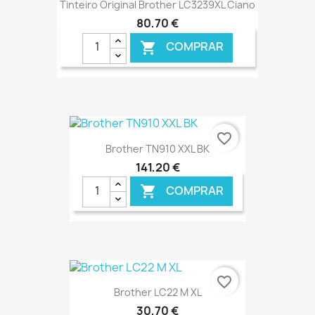
Tinteiro Original Brother LC3239XL Ciano
80,70 €
COMPRAR

€ ONLINE
favorite_border
Brother TN910 XXL BK
141,20 €
COMPRAR

€ ONLINE
favorite_border
Brother LC22 M XL
30,70 €