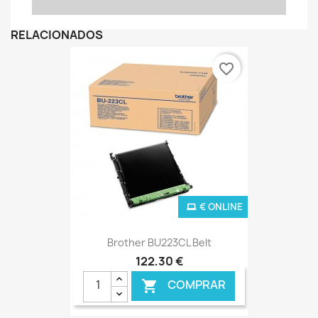
RELACIONADOS
favorite_border
€ ONLINE
Brother BU223CL Belt
122,30 €
COMPRAR
