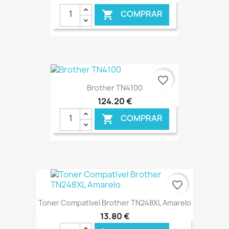
COMPRAR

€ ONLINE
favorite_border
Brother TN4100
124,20 €
COMPRAR

€ ONLINE
favorite_border
Toner Compatível Brother TN248XL Amarelo
13,80 €