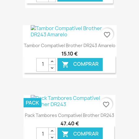
€ ONLINE
favorite_border
Tambor Compatível Brother DR243 Amarelo
15,10 €
COMPRAR

€ ONLINE
PACK
favorite_border
Pack Tambores Compatível Brother DR243
47,40 €
COMPRAR
