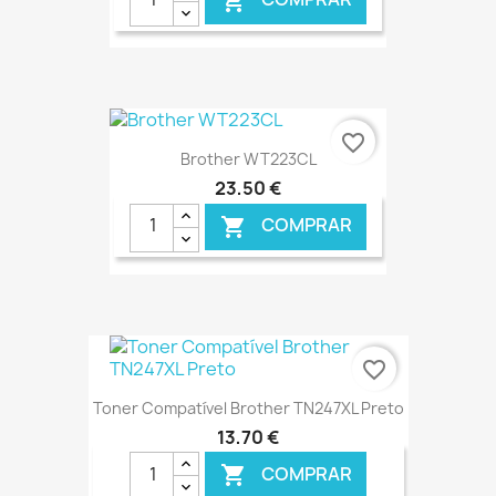

€ ONLINE
favorite_border
Brother WT223CL
23,50 €
COMPRAR

€ ONLINE
favorite_border
Toner Compatível Brother TN247XL Preto
13,70 €
COMPRAR
