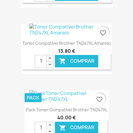
€ ONLINE
favorite_border
Toner Compatível Brother TN247XL Amarelo
13,80 €
COMPRAR

€ ONLINE
PACK
favorite_border
Pack Toner Compatível Brother TN247XL
40,00 €
COMPRAR
