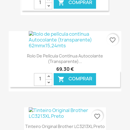
COMPRAR

€ ONLINE
favorite_border
Rolo De Película Contínua Autocolante
(transparente)...
69,30 €
COMPRAR

€ ONLINE
favorite_border
Tinteiro Original Brother LC3213XL Preto