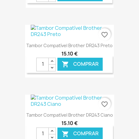
€ ONLINE
favorite_border
Tambor Compatível Brother DR243 Preto
15,10 €
COMPRAR

€ ONLINE
favorite_border
Tambor Compatível Brother DR243 Ciano
15,10 €
COMPRAR
