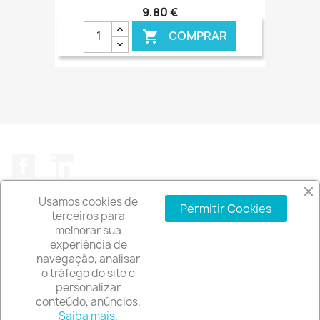
9,80 €
COMPRAR

€ ONLINE
Facebook
LinkedIn
Usamos cookies de
Permitir Cookies
terceiros para
melhorar sua
experiência de
A EMPRESA

navegação, analisar
o tráfego do site e
INFORMAÇÃO DA LOJA
keyboard_arrow_down
personalizar
conteúdo, anúncios.
© 2026 - Software de comércio eletrónico por
Saiba mais.