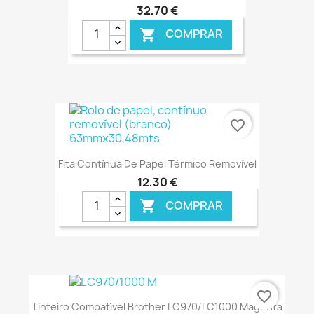
32,70 €
COMPRAR

€ ONLINE
favorite_border
Fita Contínua De Papel Térmico Removível
12,30 €
COMPRAR

€ ONLINE
favorite_border
Tinteiro Compatível Brother LC970/LC1000 Magenta