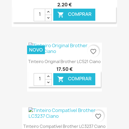
2,20 €
COMPRAR

€ ONLINE
NOVO
favorite_border
Tinteiro Original Brother LC521 Ciano
17,50 €
COMPRAR

€ ONLINE
favorite_border
Tinteiro Compatível Brother LC3237 Ciano