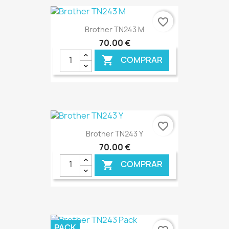
favorite_border
Brother TN243 M
70,00 €
COMPRAR

€ ONLINE
favorite_border
Brother TN243 Y
70,00 €
COMPRAR

€ ONLINE
PACK