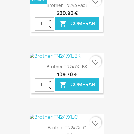
favorite_border
Brother TN243 Pack
230,90 €
COMPRAR

€ ONLINE
favorite_border
Brother TN247XL BK
109,70 €
COMPRAR

€ ONLINE
favorite_border
Brother TN247XL C